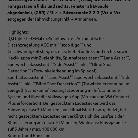
Fahrgastraum links und rechts, Fenster ab B-Säule
abgedunkelt,
(ZBR)
7 Sitzer:
Sitzvariante 2-2-3 (Vis-a-Vis
entgegen der Fahrrichtung) inkl. 4 Armlehnen.
Highlights:
IQ.Light - LED-Matrix-Scheinwerfer, Automatische
Distanzregelung ACC mit ""stop & go"" und
Geschwindigkeitsbegrenzer, Schiebetür links und rechts sowie
Heckklappe mit Zuziehhilfe, Spurhalteassistent ""Lane Assist"",
Spurwechselassistent ""Side Assist"" inkl. ""Blind Spot
Detection"" (Totwinkelerkennung im Spiegel),
Spurhalteassistent ""Lane Assist"", Spurwechselassistent ""Side
Assist"" inkl. ""Blind Spot Detection"" (Totwinkelerkennung im
Spiegel), Standklima/Heizung: Steuerung im Infotainment-
System und über die Volkswagen App (Vertrag von VW Connect
Plus erforderlich). Bei gestecktem Ladestecker wird das
Fahrzeug etwa 30 Minuten lang klimatisiert bzw. geheizt, bei
nicht gestecktem Ladestecker verkürzt sich die Laufzeit der
Klimatisierung auf etwa 10 Minuten, Werksanschlussgarantie
auf 5 Jahre / max. 100.000 km.
Komfort und Funktion: