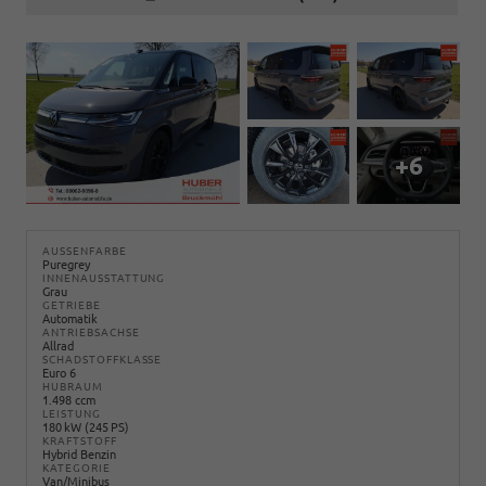
+6
AUSSENFARBE
Puregrey
INNENAUSSTATTUNG
Grau
GETRIEBE
Automatik
ANTRIEBSACHSE
Allrad
SCHADSTOFFKLASSE
Euro 6
HUBRAUM
1.498 ccm
LEISTUNG
180 kW (245 PS)
KRAFTSTOFF
Hybrid Benzin
KATEGORIE
Van/Minibus