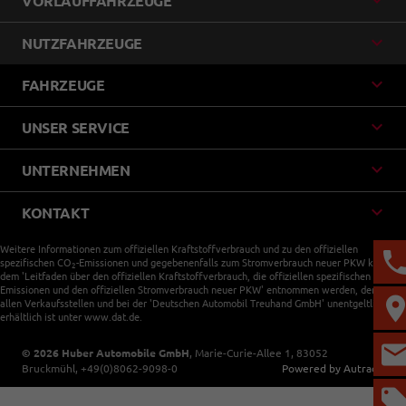
VORLAUFFAHRZEUGE
NUTZFAHRZEUGE
FAHRZEUGE
UNSER SERVICE
UNTERNEHMEN
KONTAKT
Weitere Informationen zum offiziellen Kraftstoffverbrauch und zu den offiziellen
spezifischen CO
-Emissionen und gegebenenfalls zum Stromverbrauch neuer PKW können
2
dem 'Leitfaden über den offiziellen Kraftstoffverbrauch, die offiziellen spezifischen CO
-
2
Emissionen und den offiziellen Stromverbrauch neuer PKW' entnommen werden, der an
allen Verkaufsstellen und bei der 'Deutschen Automobil Treuhand GmbH' unentgeltlich
erhältlich ist unter www.dat.de.
© 2026
Huber Automobile GmbH
,
Marie-Curie-Allee 1
,
83052
Bruckmühl,
+49(0)8062-9098-0
Powered by Autrado