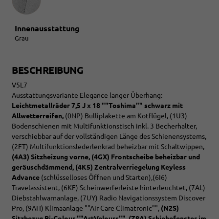
Innenausstattung
Grau
BESCHREIBUNG
V5L7
Ausstattungsvariante Elegance langer Überhang:
Leichtmetallräder 7,5 J x 18 ""Toshima"" schwarz mit
Allwetterreifen,
(0NP) Bulliplakette am Kotflügel, (1U3)
Bodenschienen mit Multifunktionstisch inkl. 3 Becherhalter,
verschiebbar auf der vollständigen Länge des Schienensystems,
(2FT) Multifunktionslederlenkrad beheizbar mit Schaltwippen,
(4A3) Sitzheizung vorne,
(4GX) Frontscheibe beheizbar und
geräuschdämmend,
(4K5) Zentralverriegelung Keyless
Advance
(schlüsselloses Öffnen und Starten),(6I6)
Travelassistent, (6KF) Scheinwerferleiste hinterleuchtet, (7AL)
Diebstahlwarnanlage, (7UY) Radio Navigationssystem Discover
Pro, (9AH) Klimaanlage ""Air Care Climatronic"",
(N2S)
Sitzbezug Bi-Colour ""ArtVelours"", (Z8A) Schiebefenster im