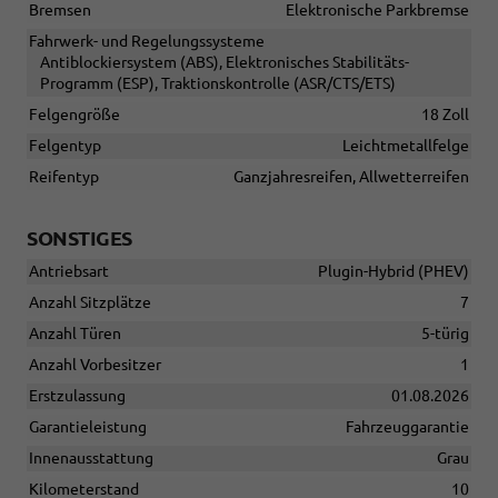
Bremsen
Elektronische Parkbremse
Fahrwerk- und Regelungssysteme
Antiblockiersystem (ABS), Elektronisches Stabilitäts-
Programm (ESP), Traktionskontrolle (ASR/CTS/ETS)
Felgengröße
18 Zoll
Felgentyp
Leichtmetallfelge
Reifentyp
Ganzjahresreifen, Allwetterreifen
SONSTIGES
Antriebsart
Plugin-Hybrid (PHEV)
Anzahl Sitzplätze
7
Anzahl Türen
5-türig
Anzahl Vorbesitzer
1
Erstzulassung
01.08.2026
Garantieleistung
Fahrzeuggarantie
Innenausstattung
Grau
Kilometerstand
10