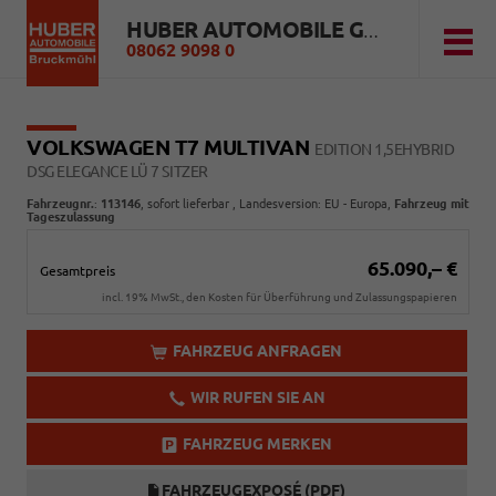
HUBER AUTOMOBILE GMBH
08062 9098 0
VOLKSWAGEN T7 MULTIVAN
EDITION 1,5EHYBRID
DSG ELEGANCE LÜ 7 SITZER
Fahrzeugnr.
:
113146
,
sofort lieferbar
, Landesversion: EU - Europa,
Fahrzeug mit
Tageszulassung
65.090,– €
Gesamtpreis
incl. 19% MwSt., den Kosten für Überführung und Zulassungspapieren
FAHRZEUG ANFRAGEN
WIR RUFEN SIE AN
FAHRZEUG MERKEN
FAHRZEUGEXPOSÉ (PDF)