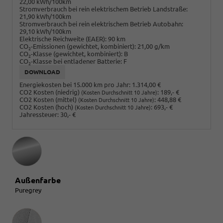
22,00 kWh/100km
Stromverbrauch bei rein elektrischem Betrieb Landstraße:
21,90 kWh/100km
Stromverbrauch bei rein elektrischem Betrieb Autobahn:
29,10 kWh/100km
Elektrische Reichweite (EAER):
90 km
CO
-Emissionen (gewichtet, kombiniert):
21,00 g/km
2
CO
-Klasse (gewichtet, kombiniert):
B
2
CO
-Klasse bei entladener Batterie:
F
2
DOWNLOAD
Energiekosten bei 15.000 km pro Jahr:
1.314,00 €
CO2 Kosten (niedrig)
:
189,- €
(Kosten Durchschnitt 10 Jahre)
CO2 Kosten (mittel)
:
448,88 €
(Kosten Durchschnitt 10 Jahre)
CO2 Kosten (hoch)
:
693,- €
(Kosten Durchschnitt 10 Jahre)
Jahressteuer:
30,- €
Außenfarbe
Puregrey
Innenausstattung