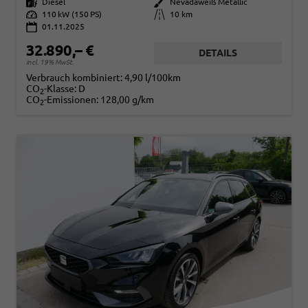
Kraftstoff
Diesel
Außenfarbe
Nevadaweiß Metallic
Leistung
110 kW (150 PS)
Kilometerstand
10 km
01.11.2025
32.890,– €
DETAILS
incl. 19% MwSt.
Verbrauch kombiniert:
4,90 l/100km
CO
-Klasse:
D
2
CO
-Emissionen:
128,00 g/km
2