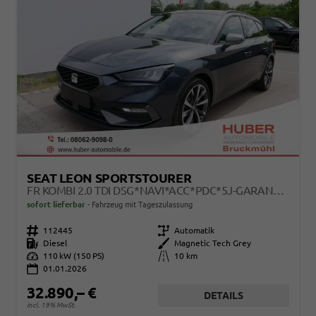
SEAT LEON SPORTSTOURER
FR KOMBI 2.0 TDI DSG*NAVI*ACC*PDC*5J-GARANTIE*LED*SHZ*TEMPOMAT*18-ZOLL*SOFORT-VERFÜGBAR
sofort lieferbar
Fahrzeug mit Tageszulassung
Fahrzeugnr.
112445
Getriebe
Automatik
Kraftstoff
Diesel
Außenfarbe
Magnetic Tech Grey
Leistung
110 kW (150 PS)
Kilometerstand
10 km
01.01.2026
32.890,– €
DETAILS
incl. 19% MwSt.