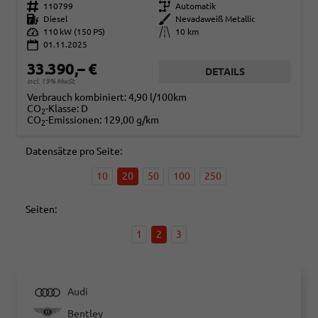
Fahrzeugnr.
110799
Getriebe
Automatik
Kraftstoff
Diesel
Außenfarbe
Nevadaweiß Metallic
Leistung
110 kW (150 PS)
Kilometerstand
10 km
01.11.2025
33.390,– €
DETAILS
incl. 19% MwSt.
Verbrauch kombiniert:
4,90 l/100km
CO
-Klasse:
D
2
CO
-Emissionen:
129,00 g/km
2
Datensätze pro Seite:
10
20
50
100
250
Seiten:
1
2
3
Audi
Bentley