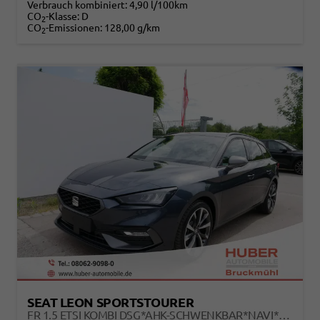
Verbrauch kombiniert:
4,90 l/100km
CO
-Klasse:
D
2
CO
-Emissionen:
128,00 g/km
2
SEAT LEON SPORTSTOURER
FR 1.5 ETSI KOMBI DSG*AHK-SCHWENKBAR*NAVI*TEMPOMAT*3-ZONE KILMAAUTOMATIK