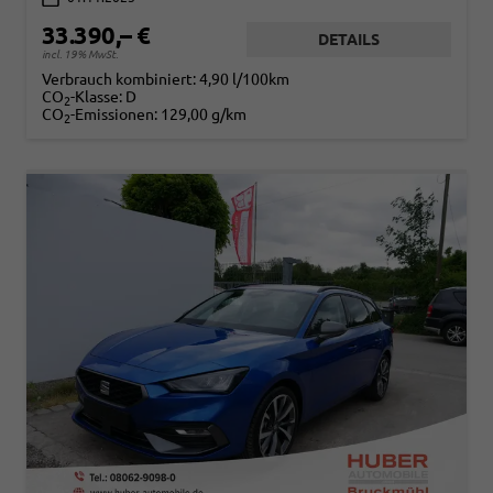
33.390,– €
DETAILS
incl. 19% MwSt.
Verbrauch kombiniert:
4,90 l/100km
CO
-Klasse:
D
2
CO
-Emissionen:
129,00 g/km
2