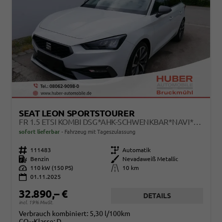
SEAT LEON SPORTSTOURER
FR 1.5 ETSI KOMBI DSG*AHK-SCHWENKBAR*NAVI*TEMPOMAT*3-ZONE KILMAAUTOMATIK
sofort lieferbar
Fahrzeug mit Tageszulassung
Fahrzeugnr.
111483
Getriebe
Automatik
Kraftstoff
Benzin
Außenfarbe
Nevadaweiß Metallic
Leistung
110 kW (150 PS)
Kilometerstand
10 km
01.11.2025
32.890,– €
DETAILS
incl. 19% MwSt.
Verbrauch kombiniert:
5,30 l/100km
CO
-Klasse:
D