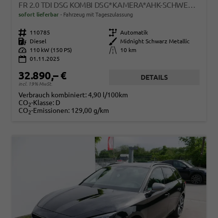
FR 2.0 TDI DSG KOMBI DSG*KAMERA*AHK-SCHWENKBAR*NAVI*TEMPOMAT*WINTERPAKET*
sofort lieferbar
Fahrzeug mit Tageszulassung
Fahrzeugnr.
110785
Getriebe
Automatik
Kraftstoff
Diesel
Außenfarbe
Midnight Schwarz Metallic
Leistung
110 kW (150 PS)
Kilometerstand
10 km
01.11.2025
32.890,– €
DETAILS
incl. 19% MwSt.
Verbrauch kombiniert:
4,90 l/100km
CO
-Klasse:
D
2
CO
-Emissionen:
129,00 g/km
2