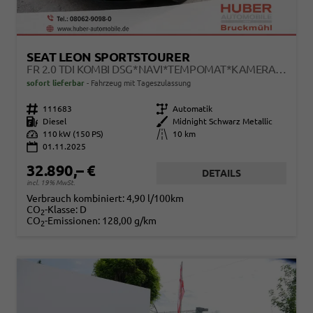
SEAT LEON SPORTSTOURER
FR 2.0 TDI KOMBI DSG*NAVI*TEMPOMAT*KAMERA*KEYLESS-GO*VIRTUAL COCKPIT*
sofort lieferbar
Fahrzeug mit Tageszulassung
Fahrzeugnr.
111683
Getriebe
Automatik
Kraftstoff
Diesel
Außenfarbe
Midnight Schwarz Metallic
Leistung
110 kW (150 PS)
Kilometerstand
10 km
01.11.2025
32.890,– €
DETAILS
incl. 19% MwSt.
Verbrauch kombiniert:
4,90 l/100km
CO
-Klasse:
D
2
CO
-Emissionen:
128,00 g/km
2