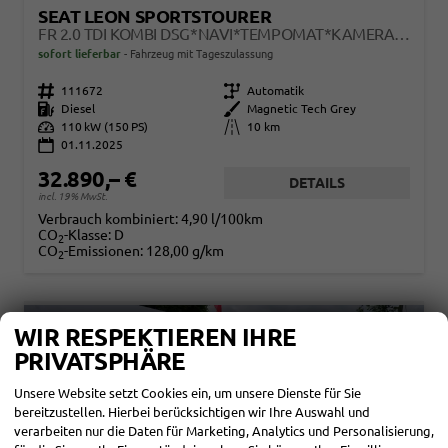
SEAT LEON SPORTSTOURER
FR 2.0 TDI KOMBI DSG*NAVI*TEMPOMAT*KAMERA*KEYLESS-GO*VIRTUAL COCKPIT*
sofort lieferbar
Fahrzeug mit Tageszulassung
Fahrzeugnr.
111672
Getriebe
Automatik
Kraftstoff
Diesel
Außenfarbe
Magnetic Tech Grey
Leistung
110 kW (150 PS)
Kilometerstand
10 km
01.11.2025
32.890,– €
DETAILS
incl. 19% MwSt.
Verbrauch kombiniert:
4,90 l/100km
CO
-Klasse:
D
2
CO
-Emissionen:
128,00 g/km
2
WIR RESPEKTIEREN IHRE
PRIVATSPHÄRE
Unsere Website setzt Cookies ein, um unsere Dienste für Sie
bereitzustellen. Hierbei berücksichtigen wir Ihre Auswahl und
verarbeiten nur die Daten für Marketing, Analytics und Personalisierung,