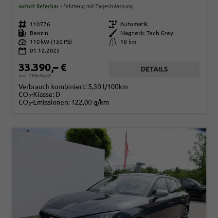
sofort lieferbar
Fahrzeug mit Tageszulassung
Fahrzeugnr.
110776
Getriebe
Automatik
Kraftstoff
Benzin
Außenfarbe
Magnetic Tech Grey
Leistung
110 kW (150 PS)
Kilometerstand
10 km
01.12.2025
33.390,– €
DETAILS
incl. 19% MwSt.
Verbrauch kombiniert:
5,30 l/100km
CO
-Klasse:
D
2
CO
-Emissionen:
122,00 g/km
2