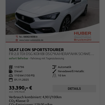
SEAT LEON SPORTSTOURER
FR 2.0 TDI DSG KOMBI DSG*KAMERA*AHK-SCHWENKBAR*NAVI*TEMPOMAT*WINTERPAKET*
sofort lieferbar
Fahrzeug mit Tageszulassung
Fahrzeugnr.
110796
Getriebe
Automatik
Kraftstoff
Diesel
Außenfarbe
Nevadaweiß Metallic
Leistung
110 kW (150 PS)
Kilometerstand
10 km
01.11.2025
33.390,– €
DETAILS
incl. 19% MwSt.
Verbrauch kombiniert:
4,90 l/100km
CO
-Klasse:
D
2
CO
-Emissionen:
129,00 g/km