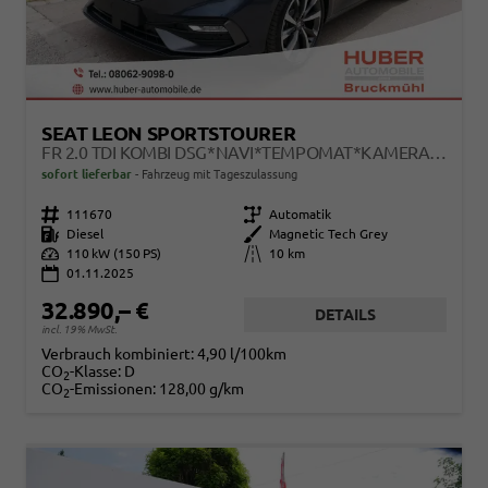
SEAT LEON SPORTSTOURER
FR 2.0 TDI KOMBI DSG*NAVI*TEMPOMAT*KAMERA*KEYLESS-GO*VIRTUAL COCKPIT*
sofort lieferbar
Fahrzeug mit Tageszulassung
Fahrzeugnr.
111670
Getriebe
Automatik
Kraftstoff
Diesel
Außenfarbe
Magnetic Tech Grey
Leistung
110 kW (150 PS)
Kilometerstand
10 km
01.11.2025
32.890,– €
DETAILS
incl. 19% MwSt.
Verbrauch kombiniert:
4,90 l/100km
CO
-Klasse:
D
2
CO
-Emissionen:
128,00 g/km
2