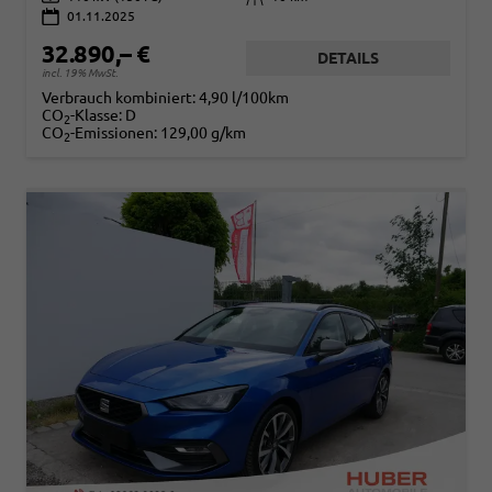
01.11.2025
32.890,– €
DETAILS
incl. 19% MwSt.
Verbrauch kombiniert:
4,90 l/100km
CO
-Klasse:
D
2
CO
-Emissionen:
129,00 g/km
2