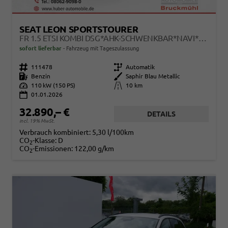
SEAT LEON SPORTSTOURER
FR 1.5 ETSI KOMBI DSG*AHK-SCHWENKBAR*NAVI*TEMPOMAT*3-ZONE KILMAAUTOMATIK
sofort lieferbar
Fahrzeug mit Tageszulassung
Fahrzeugnr.
111478
Getriebe
Automatik
Kraftstoff
Benzin
Außenfarbe
Saphir Blau Metallic
Leistung
110 kW (150 PS)
Kilometerstand
10 km
01.01.2026
32.890,– €
DETAILS
incl. 19% MwSt.
Verbrauch kombiniert:
5,30 l/100km
CO
-Klasse:
D
2
CO
-Emissionen:
122,00 g/km
2