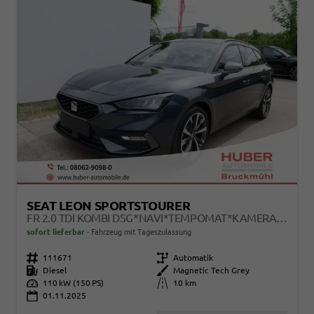
SEAT LEON SPORTSTOURER
FR 2.0 TDI KOMBI DSG*NAVI*TEMPOMAT*KAMERA*KEYLESS-GO*VIRTUAL COCKPIT*
sofort lieferbar
Fahrzeug mit Tageszulassung
Fahrzeugnr.
111671
Getriebe
Automatik
Kraftstoff
Diesel
Außenfarbe
Magnetic Tech Grey
Leistung
110 kW (150 PS)
Kilometerstand
10 km
01.11.2025