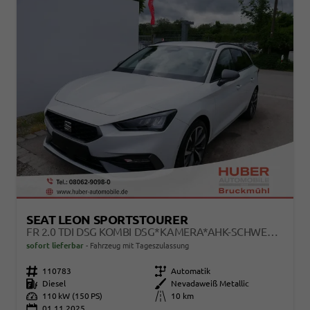
SEAT LEON SPORTSTOURER
FR 2.0 TDI DSG KOMBI DSG*KAMERA*AHK-SCHWENKBAR*NAVI*TEMPOMAT*WINTERPAKET*
sofort lieferbar
Fahrzeug mit Tageszulassung
Fahrzeugnr.
110783
Getriebe
Automatik
Kraftstoff
Diesel
Außenfarbe
Nevadaweiß Metallic
Leistung
110 kW (150 PS)
Kilometerstand
10 km
01.11.2025