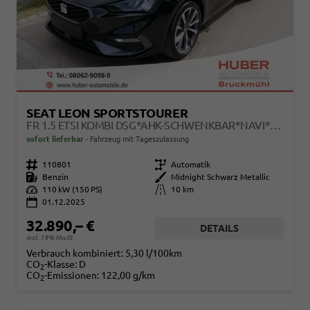
SEAT LEON SPORTSTOURER
FR 1.5 ETSI KOMBI DSG*AHK-SCHWENKBAR*NAVI*TEMPOMAT*3-ZONE KILMAAUTOMATIK
sofort lieferbar
Fahrzeug mit Tageszulassung
Fahrzeugnr.
110801
Getriebe
Automatik
Kraftstoff
Benzin
Außenfarbe
Midnight Schwarz Metallic
Leistung
110 kW (150 PS)
Kilometerstand
10 km
01.12.2025
32.890,– €
DETAILS
incl. 19% MwSt.
Verbrauch kombiniert:
5,30 l/100km
CO
-Klasse:
D
2
CO
-Emissionen:
122,00 g/km
2