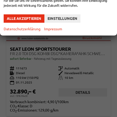
für die Sie uns Ihr Einverständnis geben. Sie können Ihre Einwilligung
jederzeit mit Wirkung für die Zukunft widerrufen.
ALLE AKZEPTIEREN
EINSTELLUNGEN
Datenschutzerklärung
Impressum
SEAT LEON SPORTSTOURER
FR 2.0 TDI DSG KOMBI DSG*KAMERA*AHK-SCHWENKBAR*NAVI*TEMPOMAT*WINTERPAKET*
sofort lieferbar
Fahrzeug mit Tageszulassung
Fahrzeugnr.
111673
Getriebe
Automatik
Kraftstoff
Diesel
Außenfarbe
Nevadaweiß Metallic
Leistung
110 kW (150 PS)
Kilometerstand
10 km
01.11.2025
32.890,– €
DETAILS
incl. 19% MwSt.
Verbrauch kombiniert:
4,90 l/100km
CO
-Klasse:
D
2
CO
-Emissionen:
129,00 g/km
2