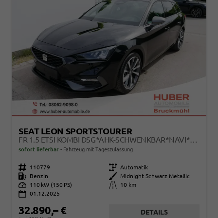
SEAT LEON SPORTSTOURER
FR 1.5 ETSI KOMBI DSG*AHK-SCHWENKBAR*NAVI*TEMPOMAT*3-ZONE KILMAAUTOMATIK
sofort lieferbar
Fahrzeug mit Tageszulassung
Fahrzeugnr.
110779
Getriebe
Automatik
Kraftstoff
Benzin
Außenfarbe
Midnight Schwarz Metallic
Leistung
110 kW (150 PS)
Kilometerstand
10 km
01.12.2025
32.890,– €
DETAILS