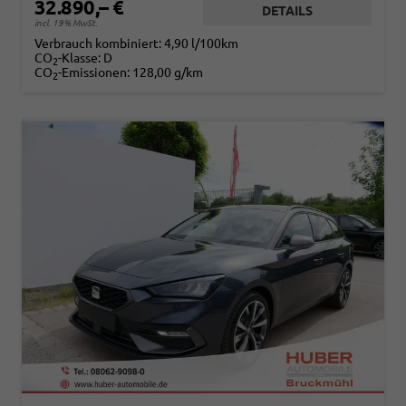
32.890,– €
DETAILS
incl. 19% MwSt.
Verbrauch kombiniert:
4,90 l/100km
CO
-Klasse:
D
2
CO
-Emissionen:
128,00 g/km
2