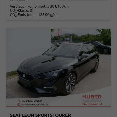
incl. 19% MwSt.
Verbrauch kombiniert:
5,30 l/100km
CO
-Klasse:
D
2
CO
-Emissionen:
122,00 g/km
2
SEAT LEON SPORTSTOURER