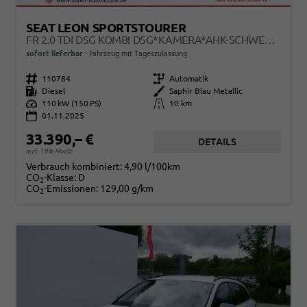
SEAT LEON SPORTSTOURER
FR 2.0 TDI DSG KOMBI DSG*KAMERA*AHK-SCHWENKBAR*NAVI*TEMPOMAT*WINTERPAKET*
sofort lieferbar
Fahrzeug mit Tageszulassung
Fahrzeugnr.
110784
Getriebe
Automatik
Kraftstoff
Diesel
Außenfarbe
Saphir Blau Metallic
Leistung
110 kW (150 PS)
Kilometerstand
10 km
01.11.2025
33.390,– €
DETAILS
incl. 19% MwSt.
Verbrauch kombiniert:
4,90 l/100km
CO
-Klasse:
D
2
CO
-Emissionen:
129,00 g/km
2