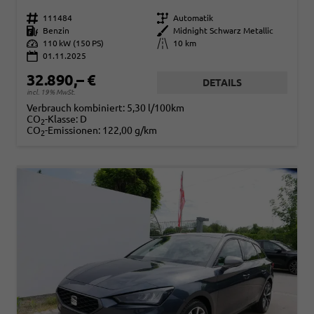
Fahrzeugnr.
111484
Getriebe
Automatik
Kraftstoff
Benzin
Außenfarbe
Midnight Schwarz Metallic
Leistung
110 kW (150 PS)
Kilometerstand
10 km
01.11.2025
32.890,– €
DETAILS
incl. 19% MwSt.
Verbrauch kombiniert:
5,30 l/100km
CO
-Klasse:
D
2
CO
-Emissionen:
122,00 g/km
2