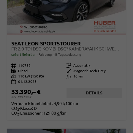
SEAT LEON SPORTSTOURER
FR 2.0 TDI DSG KOMBI DSG*KAMERA*AHK-SCHWENKBAR*NAVI*TEMPOMAT*WINTERPAKET*
sofort lieferbar
Fahrzeug mit Tageszulassung
Fahrzeugnr.
110782
Getriebe
Automatik
Kraftstoff
Diesel
Außenfarbe
Magnetic Tech Grey
Leistung
110 kW (150 PS)
Kilometerstand
10 km
01.12.2025
33.390,– €
DETAILS
incl. 19% MwSt.
Verbrauch kombiniert:
4,90 l/100km
CO
-Klasse:
D
2
CO
-Emissionen:
129,00 g/km
2