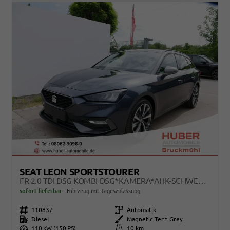
SEAT LEON SPORTSTOURER
FR 2.0 TDI DSG KOMBI DSG*KAMERA*AHK-SCHWENKBAR*NAVI*TEMPOMAT*WINTERPAKET*
sofort lieferbar
Fahrzeug mit Tageszulassung
Fahrzeugnr.
110837
Getriebe
Automatik
Kraftstoff
Diesel
Außenfarbe
Magnetic Tech Grey
Leistung
110 kW (150 PS)
Kilometerstand
10 km