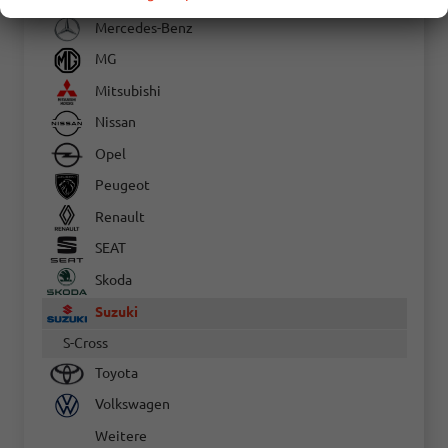
Mercedes-Benz
MG
Mitsubishi
Nissan
Opel
Peugeot
Renault
SEAT
Skoda
Suzuki
S-Cross
Toyota
Volkswagen
Weitere