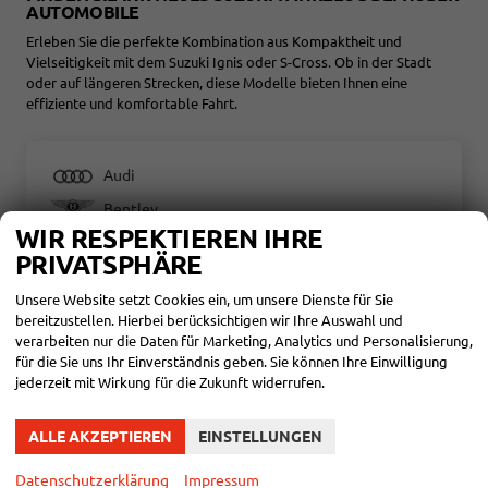
AUTOMOBILE
Erleben Sie die perfekte Kombination aus Kompaktheit und
Vielseitigkeit mit dem Suzuki Ignis oder S-Cross. Ob in der Stadt
oder auf längeren Strecken, diese Modelle bieten Ihnen eine
effiziente und komfortable Fahrt.
Audi
Bentley
WIR RESPEKTIEREN IHRE
Citroën
PRIVATSPHÄRE
Cupra
Unsere Website setzt Cookies ein, um unsere Dienste für Sie
Dacia
bereitzustellen. Hierbei berücksichtigen wir Ihre Auswahl und
verarbeiten nur die Daten für Marketing, Analytics und Personalisierung,
Fiat
für die Sie uns Ihr Einverständnis geben. Sie können Ihre Einwilligung
Ford
jederzeit mit Wirkung für die Zukunft widerrufen.
Hyundai
ALLE AKZEPTIEREN
EINSTELLUNGEN
Jeep
Datenschutzerklärung
Impressum
Maxus