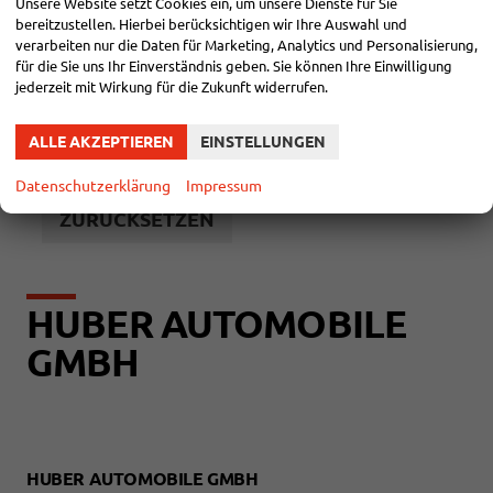
Unsere Website setzt Cookies ein, um unsere Dienste für Sie
bereitzustellen. Hierbei berücksichtigen wir Ihre Auswahl und
SITZHEIZUNG
(1827)
verarbeiten nur die Daten für Marketing, Analytics und Personalisierung,
für die Sie uns Ihr Einverständnis geben. Sie können Ihre Einwilligung
SCHIEBEDACH
(198)
jederzeit mit Wirkung für die Zukunft widerrufen.
GARANTIE
(1251)
ALLE AKZEPTIEREN
EINSTELLUNGEN
2005
ERGEBNISSE ANZEIGEN
Datenschutzerklärung
Impressum
ZURÜCKSETZEN
HUBER AUTOMOBILE
GMBH
HUBER AUTOMOBILE GMBH