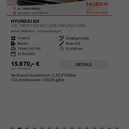
HYUNDAI I20
A
1.0L 74KW T-GDI KAT LED/CARPLAY/5-TÜRIG
sofort lieferbar
Gebrauchtwagen
s
Fahrzeugnr.
114615
Getriebe
Schaltgetriebe
Fahr
Kraftstoff
Benzin
Außenfarbe
Brass (M)
K
Leistung
74 kW (101 PS)
Kilometerstand
51.600 km
Le
25.04.2023
15.970,– €
1
DETAILS
incl. 19% MwSt.
Di
Verbrauch kombiniert:
5,30 l/100km
CO
-Emissionen:
120,00 g/km
2