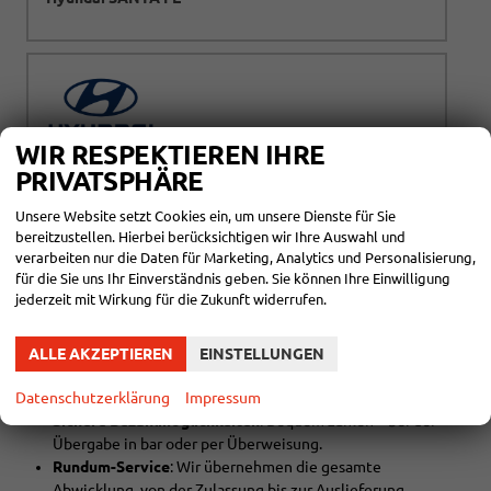
WIR RESPEKTIEREN IHRE
Hyundai TUCSON
PRIVATSPHÄRE
Unsere Website setzt Cookies ein, um unsere Dienste für Sie
bereitzustellen. Hierbei berücksichtigen wir Ihre Auswahl und
HYUNDAI BEI HUBER AUTOMOBILE – IHRE
verarbeiten nur die Daten für Marketing, Analytics und Personalisierung,
VORTEILE AUF EINEN BLICK
für die Sie uns Ihr Einverständnis geben. Sie können Ihre Einwilligung
jederzeit mit Wirkung für die Zukunft widerrufen.
Flexible Finanzierung
: Attraktive Finanzierungsmodelle
mit flexiblen Laufzeiten und Optionen ohne Anzahlung.
Leasingangebote
: Günstige Konditionen für private und
ALLE AKZEPTIEREN
EINSTELLUNGEN
gewerbliche Kunden, mit einfacher und schneller
Datenschutzerklärung
Abwicklung.
Impressum
Sichere Bezahlmöglichkeiten
: Bequem zahlen – bei der
Übergabe in bar oder per Überweisung.
Rundum-Service
: Wir übernehmen die gesamte
Abwicklung, von der Zulassung bis zur Auslieferung.