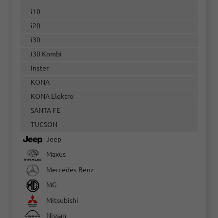
i10
i20
i30
i30 Kombi
Inster
KONA
KONA Elektro
SANTA FE
TUCSON
Jeep
Maxus
Mercedes-Benz
MG
Mitsubishi
Nissan