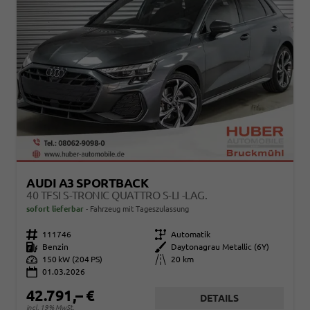
AUDI A3 SPORTBACK
40 TFSI S-TRONIC QUATTRO S-LI -LAG.
sofort lieferbar
Fahrzeug mit Tageszulassung
Fahrzeugnr.
111746
Getriebe
Automatik
Kraftstoff
Benzin
Außenfarbe
Daytonagrau Metallic (6Y)
Leistung
150 kW (204 PS)
Kilometerstand
20 km
01.03.2026
42.791,– €
DETAILS
incl. 19% MwSt.