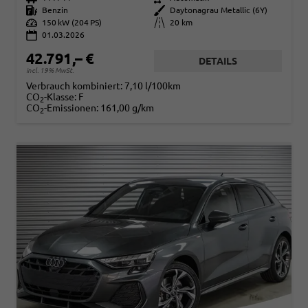
Kraftstoff
Benzin
Außenfarbe
Daytonagrau Metallic (6Y)
Leistung
150 kW (204 PS)
Kilometerstand
20 km
01.03.2026
42.791,– €
DETAILS
incl. 19% MwSt.
Verbrauch kombiniert:
7,10 l/100km
CO
-Klasse:
F
2
CO
-Emissionen:
161,00 g/km
2