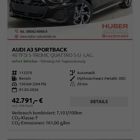
AUDI A3 SPORTBACK
40 TFSI S-TRONIC QUATTRO S-LI -LAG.
sofort lieferbar
Fahrzeug mit Tageszulassung
Fahrzeugnr.
112370
Getriebe
Automatik
Kraftstoff
Benzin
Außenfarbe
Mythosschwarz Metallic (0E)
Leistung
150 kW (204 PS)
Kilometerstand
20 km
01.03.2026
42.791,– €
DETAILS
incl. 19% MwSt.
Verbrauch kombiniert:
7,10 l/100km
CO
-Klasse:
F
2
CO
-Emissionen:
161,00 g/km
2