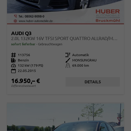
AUDI Q3
2.0L 132KW 16V TFSI SPORT QUATTRO ALLRAD/METALLIC
sofort lieferbar
Gebrauchtwagen
Fahrzeugnr.
113756
Getriebe
Automatik
Kraftstoff
Benzin
Außenfarbe
MONSUNGRAU
Leistung
132 kW (179 PS)
Kilometerstand
69.000 km
22.05.2015
16.950,– €
DETAILS
Differenzbesteuert