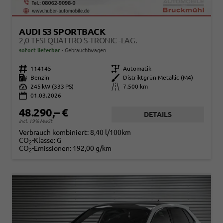
AUDI S3 SPORTBACK
2,0 TFSI QUATTRO S-TRONIC -LAG.
sofort lieferbar
Gebrauchtwagen
Fahrzeugnr.
114145
Getriebe
Automatik
Kraftstoff
Benzin
Außenfarbe
Distriktgrün Metallic (M4)
Leistung
245 kW (333 PS)
Kilometerstand
7.500 km
01.03.2026
48.290,– €
DETAILS
incl. 19% MwSt.
Verbrauch kombiniert:
8,40 l/100km
CO
-Klasse:
G
2
CO
-Emissionen:
192,00 g/km
2