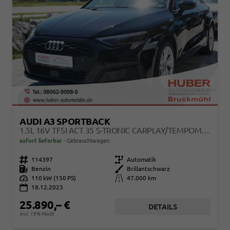
AUDI A3 SPORTBACK
1.5L 16V TFSI ACT 35 S-TRONIC CARPLAY/TEMPOMAT/17ZOLL
sofort lieferbar
Gebrauchtwagen
Fahrzeugnr.
114397
Getriebe
Automatik
Kraftstoff
Benzin
Außenfarbe
Brillantschwarz
Leistung
110 kW (150 PS)
Kilometerstand
47.000 km
18.12.2023
25.890,– €
DETAILS
incl. 19% MwSt.