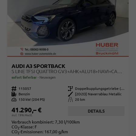
AUDI A3 SPORTBACK
S LINE TFSI QUATTRO GV3+AHK+ALU18+NAVI+CAM+EHECK+SOUND+ACC+OPTIKSCHWARZ
sofort lieferbar
Neuwagen
Fahrzeugnr.
115057
Getriebe
Doppelkupplungsgetriebe (DSG)
Kraftstoff
Benzin
Außenfarbe
[2D2D] Navarrablau Metallic
Leistung
150 kW (204 PS)
Kilometerstand
20 km
41.290,– €
DETAILS
incl. 19% MwSt.
Verbrauch kombiniert:
7,30 l/100km
CO
-Klasse:
F
2
CO
-Emissionen:
167,00 g/km
2