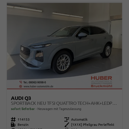
AUDI Q3
SPORTBACK NEU TFSI QUATTRO TECH+AHK+LEDPLUS+ACC+KAMERA+ALU18+VOLLLACK
sofort lieferbar
Neuwagen mit Tageszulassung
Fahrzeugnr.
114153
Getriebe
Automatik
Kraftstoff
Benzin
Außenfarbe
[1X1X] Pfeilgrau Perleffekt