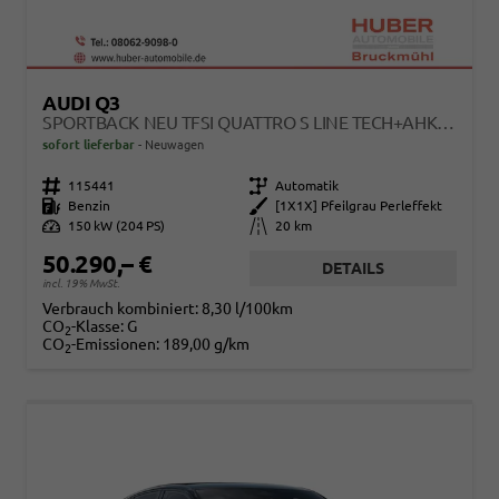
AUDI Q3
SPORTBACK NEU TFSI QUATTRO S LINE TECH+AHK+ALU19+LEDPLUS+KLIMAPLUS+EXTSCHWARZ
sofort lieferbar
Neuwagen
Fahrzeugnr.
115441
Getriebe
Automatik
Kraftstoff
Benzin
Außenfarbe
[1X1X] Pfeilgrau Perleffekt
Leistung
150 kW (204 PS)
Kilometerstand
20 km
50.290,– €
DETAILS
incl. 19% MwSt.
Verbrauch kombiniert:
8,30 l/100km
CO
-Klasse:
G
2
CO
-Emissionen:
189,00 g/km
2