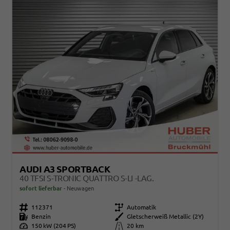
AUDI A3 SPORTBACK
40 TFSI S-TRONIC QUATTRO S-LI -LAG.
sofort lieferbar
Neuwagen
Fahrzeugnr.
112371
Getriebe
Automatik
Kraftstoff
Benzin
Außenfarbe
Gletscherweiß Metallic (2Y)
Leistung
150 kW (204 PS)
Kilometerstand
20 km