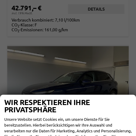
42.791,– €
DETAILS
incl. 19% MwSt.
Verbrauch kombiniert:
7,10 l/100km
CO
-Klasse:
F
2
CO
-Emissionen:
161,00 g/km
2
WIR RESPEKTIEREN IHRE
PRIVATSPHÄRE
Unsere Website setzt Cookies ein, um unsere Dienste für Sie
bereitzustellen. Hierbei berücksichtigen wir Ihre Auswahl und
verarbeiten nur die Daten für Marketing, Analytics und Personalisierung,