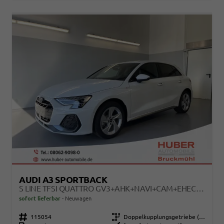
AUDI A3 SPORTBACK
S LINE TFSI QUATTRO GV3+AHK+NAVI+CAM+EHECK+SOUND+ACC+PARKASSIST+KOMFORT
sofort lieferbar
Neuwagen
Fahrzeugnr.
115054
Getriebe
Doppelkupplungsgetriebe (DSG)