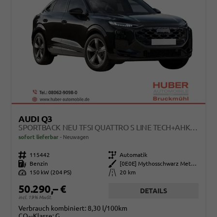
AUDI Q3
SPORTBACK NEU TFSI QUATTRO S LINE TECH+AHK+ALU19+LEDPLUS+KLIMAPLUS+EXTSCHWARZ
sofort lieferbar
Neuwagen
Fahrzeugnr.
115442
Getriebe
Automatik
Kraftstoff
Benzin
Außenfarbe
[0E0E] Mythosschwarz Metallic
Leistung
150 kW (204 PS)
Kilometerstand
20 km
50.290,– €
DETAILS
incl. 19% MwSt.
Verbrauch kombiniert:
8,30 l/100km
CO
-Klasse:
G