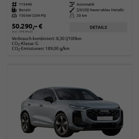
Fahrzeugnr.
115440
Getriebe
Automatik
Kraftstoff
Benzin
Außenfarbe
[2D2D] Navarrablau Metallic
Leistung
150 kW (204 PS)
Kilometerstand
20 km
50.290,– €
DETAILS
incl. 19% MwSt.
Verbrauch kombiniert:
8,30 l/100km
CO
-Klasse:
G
2
CO
-Emissionen:
189,00 g/km
2