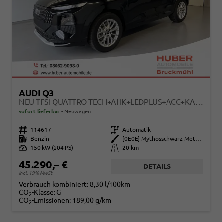
AUDI Q3
NEU TFSI QUATTRO TECH+AHK+LEDPLUS+ACC+KAMERA+ALU18+VOLLLACK
sofort lieferbar
Neuwagen
Fahrzeugnr.
114617
Getriebe
Automatik
Kraftstoff
Benzin
Außenfarbe
[0E0E] Mythosschwarz Metallic
Leistung
150 kW (204 PS)
Kilometerstand
20 km
45.290,– €
DETAILS
incl. 19% MwSt.
Verbrauch kombiniert:
8,30 l/100km
CO
-Klasse:
G
2
CO
-Emissionen:
189,00 g/km
2