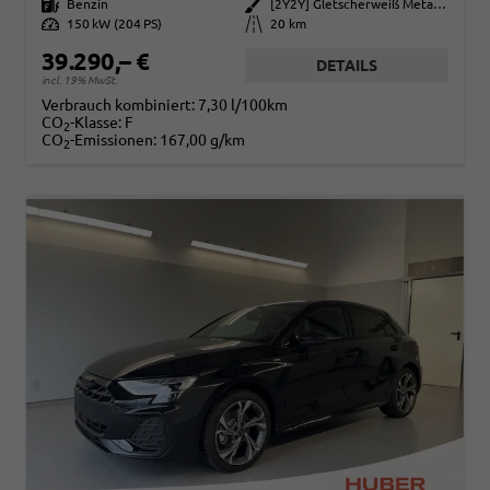
Kraftstoff
Benzin
Außenfarbe
[2Y2Y] Gletscherweiß Metallic
Leistung
150 kW (204 PS)
Kilometerstand
20 km
39.290,– €
DETAILS
incl. 19% MwSt.
Verbrauch kombiniert:
7,30 l/100km
CO
-Klasse:
F
2
CO
-Emissionen:
167,00 g/km
2