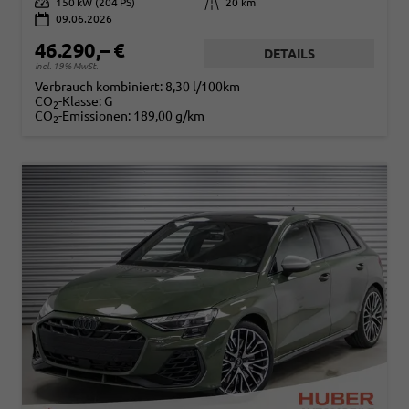
Leistung
150 kW (204 PS)
Kilometerstand
20 km
09.06.2026
46.290,– €
DETAILS
incl. 19% MwSt.
Verbrauch kombiniert:
8,30 l/100km
CO
-Klasse:
G
2
CO
-Emissionen:
189,00 g/km
2