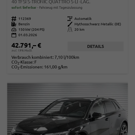
40 TFSI S-TRONIC QUATTRO S-LI -LAG.
sofort lieferbar
Fahrzeug mit Tageszulassung
Fahrzeugnr.
112369
Getriebe
Automatik
Kraftstoff
Benzin
Außenfarbe
Mythosschwarz Metallic (0E)
Leistung
150 kW (204 PS)
Kilometerstand
20 km
01.03.2026
42.791,– €
DETAILS
incl. 19% MwSt.
Verbrauch kombiniert:
7,10 l/100km
CO
-Klasse:
F
2
CO
-Emissionen:
161,00 g/km
2