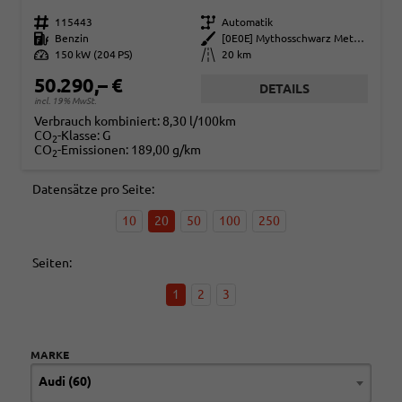
Fahrzeugnr.
115443
Getriebe
Automatik
Kraftstoff
Benzin
Außenfarbe
[0E0E] Mythosschwarz Metallic
Leistung
150 kW (204 PS)
Kilometerstand
20 km
50.290,– €
DETAILS
incl. 19% MwSt.
Verbrauch kombiniert:
8,30 l/100km
CO
-Klasse:
G
2
CO
-Emissionen:
189,00 g/km
2
Datensätze pro Seite:
10
20
50
100
250
Seiten:
1
2
3
MARKE
Audi (60)