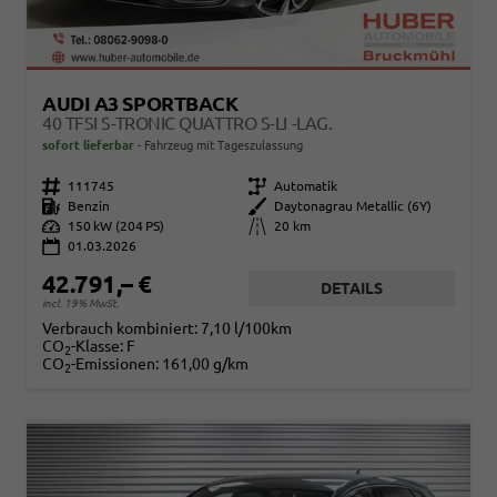
AUDI A3 SPORTBACK
40 TFSI S-TRONIC QUATTRO S-LI -LAG.
sofort lieferbar
Fahrzeug mit Tageszulassung
Fahrzeugnr.
111745
Getriebe
Automatik
Kraftstoff
Benzin
Außenfarbe
Daytonagrau Metallic (6Y)
Leistung
150 kW (204 PS)
Kilometerstand
20 km
01.03.2026
42.791,– €
DETAILS
incl. 19% MwSt.
Verbrauch kombiniert:
7,10 l/100km
CO
-Klasse:
F
2
CO
-Emissionen:
161,00 g/km
2