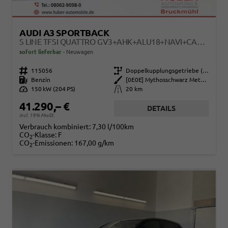
AUDI A3 SPORTBACK
S LINE TFSI QUATTRO GV3+AHK+ALU18+NAVI+CAM+EHECK+SOUND+ACC+OPTIKSCHWARZ
sofort lieferbar
Neuwagen
Fahrzeugnr.
115056
Getriebe
Doppelkupplungsgetriebe (DSG)
Kraftstoff
Benzin
Außenfarbe
[0E0E] Mythosschwarz Metallic
Leistung
150 kW (204 PS)
Kilometerstand
20 km
41.290,– €
DETAILS
incl. 19% MwSt.
Verbrauch kombiniert:
7,30 l/100km
CO
-Klasse:
F
2
CO
-Emissionen:
167,00 g/km
2