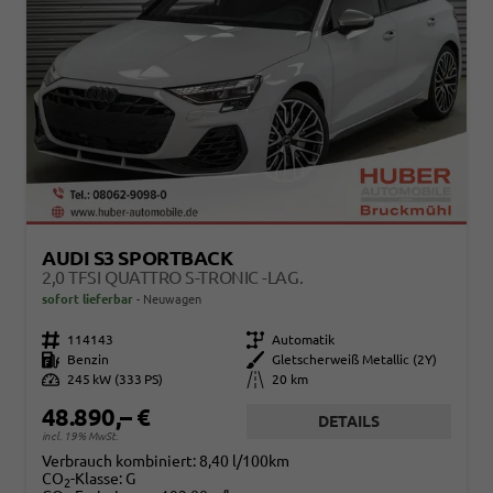
AUDI S3 SPORTBACK
2,0 TFSI QUATTRO S-TRONIC -LAG.
sofort lieferbar
Neuwagen
Fahrzeugnr.
114143
Getriebe
Automatik
Kraftstoff
Benzin
Außenfarbe
Gletscherweiß Metallic (2Y)
Leistung
245 kW (333 PS)
Kilometerstand
20 km
48.890,– €
DETAILS
incl. 19% MwSt.
Verbrauch kombiniert:
8,40 l/100km
CO
-Klasse:
G
2