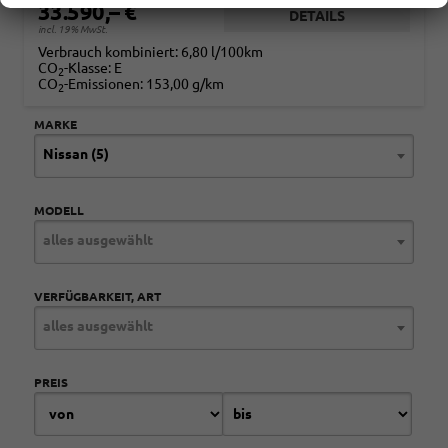
33.590,– €
DETAILS
incl. 19% MwSt.
Verbrauch kombiniert:
6,80 l/100km
CO
-Klasse:
E
2
CO
-Emissionen:
153,00 g/km
2
MARKE
Nissan (5)
MODELL
alles ausgewählt
VERFÜGBARKEIT, ART
alles ausgewählt
PREIS