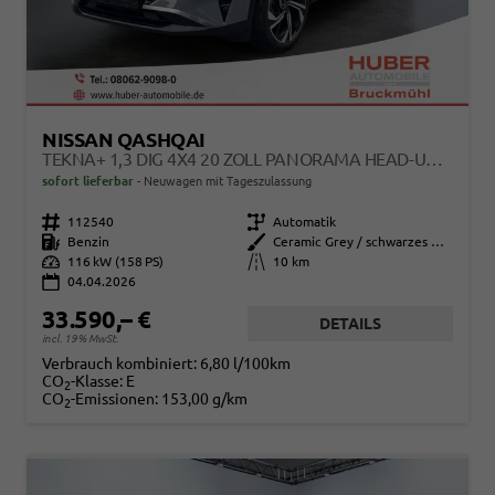
NISSAN QASHQAI
TEKNA+ 1,3 DIG 4X4 20 ZOLL PANORAMA HEAD-UP 360° LEDER MASSAGE NAVI EL HECKKLAPPE
sofort lieferbar
Neuwagen mit Tageszulassung
Fahrzeugnr.
112540
Getriebe
Automatik
Kraftstoff
Benzin
Außenfarbe
Ceramic Grey / schwarzes Dach
Leistung
116 kW (158 PS)
Kilometerstand
10 km
04.04.2026
33.590,– €
DETAILS
incl. 19% MwSt.
Verbrauch kombiniert:
6,80 l/100km
CO
-Klasse:
E
2
CO
-Emissionen:
153,00 g/km
2