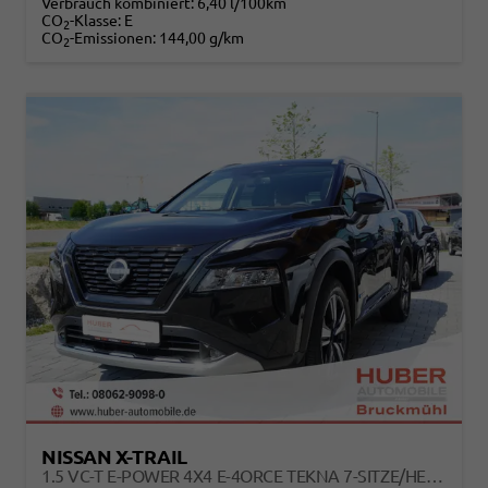
Verbrauch kombiniert:
6,40 l/100km
CO
-Klasse:
E
2
CO
-Emissionen:
144,00 g/km
2
NISSAN X-TRAIL
1.5 VC-T E-POWER 4X4 E-4ORCE TEKNA 7-SITZE/HEAD-UP/SCHIEBEDACH/METALLIC