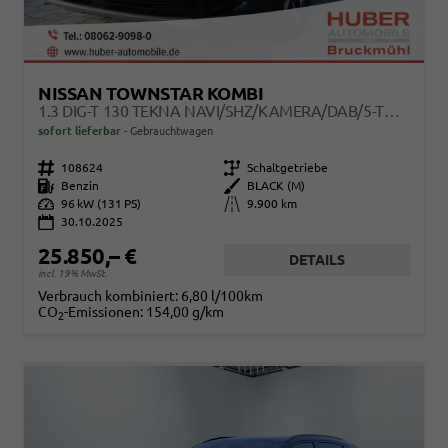
NISSAN TOWNSTAR KOMBI
1.3 DIG-T 130 TEKNA NAVI/SHZ/KAMERA/DAB/5-TÜRIG/TEMPOMAT/KLIMAAUT/LED
sofort lieferbar
Gebrauchtwagen
Fahrzeugnr.
108624
Getriebe
Schaltgetriebe
Kraftstoff
Benzin
Außenfarbe
BLACK (M)
Leistung
96 kW (131 PS)
Kilometerstand
9.900 km
30.10.2025
25.850,– €
DETAILS
incl. 19% MwSt.
Verbrauch kombiniert:
6,80 l/100km
CO
-Emissionen:
154,00 g/km
2