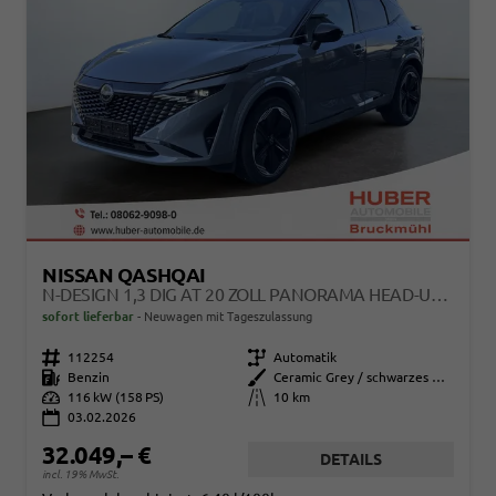
NISSAN QASHQAI
N-DESIGN 1,3 DIG AT 20 ZOLL PANORAMA HEAD-UP 360° ALCANTARA NAVI EL HECKKLAPPE
sofort lieferbar
Neuwagen mit Tageszulassung
Fahrzeugnr.
112254
Getriebe
Automatik
Kraftstoff
Benzin
Außenfarbe
Ceramic Grey / schwarzes Dach
Leistung
116 kW (158 PS)
Kilometerstand
10 km
03.02.2026
32.049,– €
DETAILS
incl. 19% MwSt.