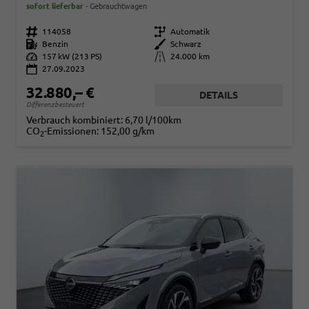
sofort lieferbar
Gebrauchtwagen
Fahrzeugnr.
114058
Getriebe
Automatik
Kraftstoff
Benzin
Außenfarbe
Schwarz
Leistung
157 kW (213 PS)
Kilometerstand
24.000 km
27.09.2023
32.880,– €
DETAILS
Differenzbesteuert
Verbrauch kombiniert:
6,70 l/100km
CO
-Emissionen:
152,00 g/km
2