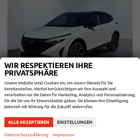
WIR RESPEKTIEREN IHRE
PRIVATSPHÄRE
Unsere Website setzt Cookies ein, um unsere Dienste für Sie
bereitzustellen. Hierbei berücksichtigen wir Ihre Auswahl und
NISSAN QASHQAI
verarbeiten nur die Daten für Marketing, Analytics und Personalisierung,
TEKNA+ 1,3 DIG 4X4 20 ZOLL PANORAMA HEAD-UP 360° LEDER MASSAGE NAVI EL HECKKLAPPE
für die Sie uns Ihr Einverständnis geben. Sie können Ihre Einwilligung
sofort lieferbar
Neuwagen mit Tageszulassung
jederzeit mit Wirkung für die Zukunft widerrufen.
Fahrzeugnr.
112882
Getriebe
Automatik
ALLE AKZEPTIEREN
EINSTELLUNGEN
Kraftstoff
Benzin
Außenfarbe
Pearl Weiß / schwarzes Dach
Leistung
116 kW (158 PS)
Kilometerstand
10 km
04.04.2026
Datenschutzerklärung
Impressum