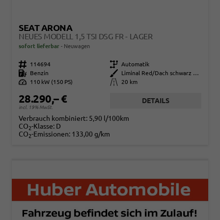
SEAT ARONA
NEUES MODELL 1,5 TSI DSG FR - LAGER
sofort lieferbar
Neuwagen
Fahrzeugnr.
114694
Getriebe
Automatik
Kraftstoff
Benzin
Außenfarbe
Liminal Red/Dach schwarz Metallic (S60E)
Leistung
110 kW (150 PS)
Kilometerstand
20 km
28.290,– €
DETAILS
incl. 19% MwSt.
Verbrauch kombiniert:
5,90 l/100km
CO
-Klasse:
D
2
CO
-Emissionen:
133,00 g/km
2