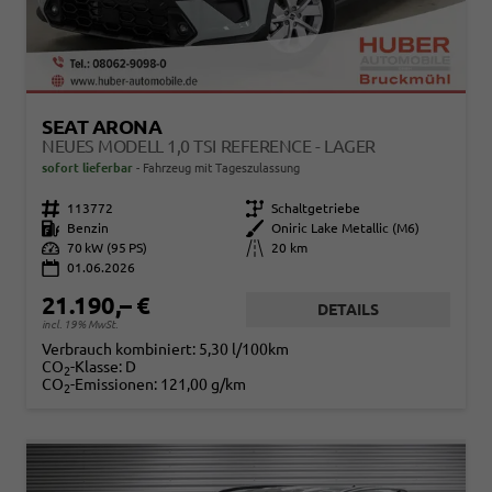
SEAT ARONA
NEUES MODELL 1,0 TSI REFERENCE - LAGER
sofort lieferbar
Fahrzeug mit Tageszulassung
Fahrzeugnr.
113772
Getriebe
Schaltgetriebe
Kraftstoff
Benzin
Außenfarbe
Oniric Lake Metallic (M6)
Leistung
70 kW (95 PS)
Kilometerstand
20 km
01.06.2026
21.190,– €
DETAILS
incl. 19% MwSt.
Verbrauch kombiniert:
5,30 l/100km
CO
-Klasse:
D
2
CO
-Emissionen:
121,00 g/km
2