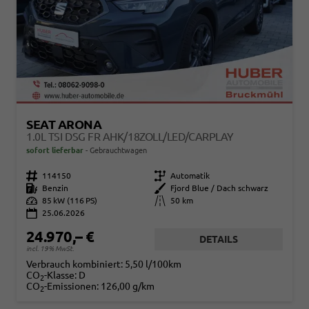
SEAT ARONA
1.0L TSI DSG FR AHK/18ZOLL/LED/CARPLAY
sofort lieferbar
Gebrauchtwagen
Fahrzeugnr.
114150
Getriebe
Automatik
Kraftstoff
Benzin
Außenfarbe
Fjord Blue / Dach schwarz
Leistung
85 kW (116 PS)
Kilometerstand
50 km
25.06.2026
24.970,– €
DETAILS
incl. 19% MwSt.
Verbrauch kombiniert:
5,50 l/100km
CO
-Klasse:
D
2
CO
-Emissionen:
126,00 g/km
2