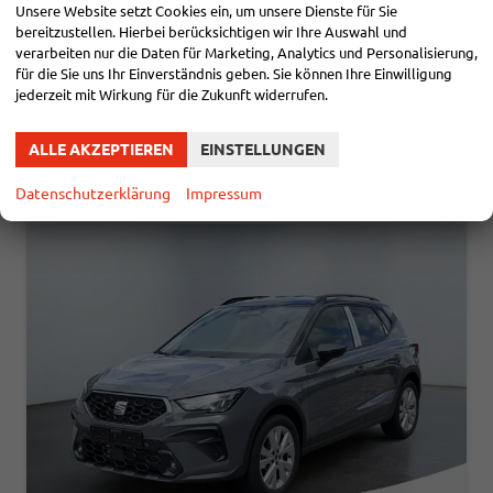
Kraftstoff
Benzin
Außenfarbe
Oniric Lake Metallic
Unsere Website setzt Cookies ein, um unsere Dienste für Sie
Leistung
110 kW (150 PS)
Kilometerstand
10 km
bereitzustellen. Hierbei berücksichtigen wir Ihre Auswahl und
28.05.2026
verarbeiten nur die Daten für Marketing, Analytics und Personalisierung,
für die Sie uns Ihr Einverständnis geben. Sie können Ihre Einwilligung
28.700,– €
DETAILS
jederzeit mit Wirkung für die Zukunft widerrufen.
incl. 19% MwSt.
Verbrauch kombiniert:
5,60 l/100km
CO
-Klasse:
D
ALLE AKZEPTIEREN
EINSTELLUNGEN
2
CO
-Emissionen:
128,00 g/km
2
Datenschutzerklärung
Impressum