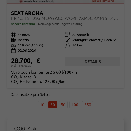
SEAT ARONA
FR 1.5 TSI DSG MO26 ACC 2ZOKL 2XPDC KAM SHZ FULL LINK
sofort lieferbar
Neuwagen mit Tageszulassung
Fahrzeugnr.
110025
Getriebe
Automatik
Kraftstoff
Benzin
Außenfarbe
Midnight Schwarz / Dach Schwarz
Leistung
110 kW (150 PS)
Kilometerstand
10 km
02.06.2026
28.700,– €
DETAILS
incl. 19% MwSt.
Verbrauch kombiniert:
5,60 l/100km
CO
-Klasse:
D
2
CO
-Emissionen:
128,00 g/km
2
Datensätze pro Seite:
10
20
50
100
250
Audi