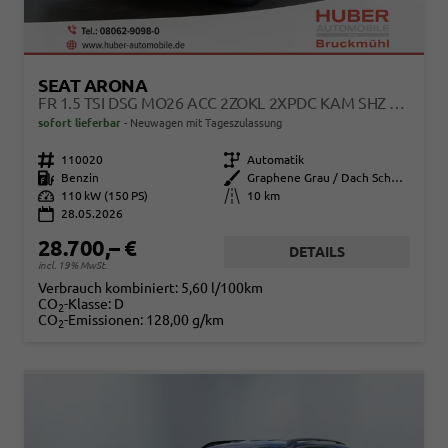
SEAT ARONA
FR 1.5 TSI DSG MO26 ACC 2ZOKL 2XPDC KAM SHZ FULL LINK
sofort lieferbar
Neuwagen mit Tageszulassung
Fahrzeugnr.
110020
Getriebe
Automatik
Kraftstoff
Benzin
Außenfarbe
Graphene Grau / Dach Schwarz
Leistung
110 kW (150 PS)
Kilometerstand
10 km
28.05.2026
28.700,– €
DETAILS
incl. 19% MwSt.
Verbrauch kombiniert:
5,60 l/100km
CO
-Klasse:
D
2
CO
-Emissionen:
128,00 g/km
2