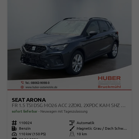
SEAT ARONA
FR 1.5 TSI DSG MO26 ACC 2ZOKL 2XPDC KAM SHZ FULL LINK
sofort lieferbar
Neuwagen mit Tageszulassung
Fahrzeugnr.
110024
Getriebe
Automatik
Kraftstoff
Benzin
Außenfarbe
Magnetic Grau / Dach Schwarz
Leistung
110 kW (150 PS)
Kilometerstand
10 km