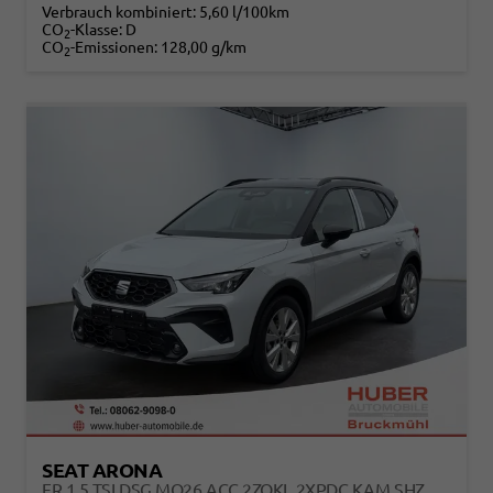
Verbrauch kombiniert:
5,60 l/100km
CO
-Klasse:
D
2
CO
-Emissionen:
128,00 g/km
2
SEAT ARONA
FR 1.5 TSI DSG MO26 ACC 2ZOKL 2XPDC KAM SHZ FULL LINK