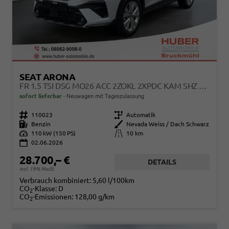
SEAT ARONA
FR 1.5 TSI DSG MO26 ACC 2ZOKL 2XPDC KAM SHZ FULL LINK
sofort lieferbar
Neuwagen mit Tageszulassung
Fahrzeugnr.
110023
Getriebe
Automatik
Kraftstoff
Benzin
Außenfarbe
Nevada Weiss / Dach Schwarz
Leistung
110 kW (150 PS)
Kilometerstand
10 km
02.06.2026
28.700,– €
DETAILS
incl. 19% MwSt.
Verbrauch kombiniert:
5,60 l/100km
CO
-Klasse:
D
2
CO
-Emissionen:
128,00 g/km
2