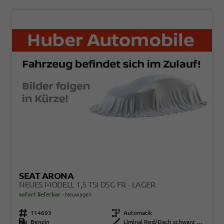
SEAT ARONA
NEUES MODELL 1,5 TSI DSG FR - LAGER
sofort lieferbar
Neuwagen
Fahrzeugnr.
114693
Getriebe
Automatik
Kraftstoff
Benzin
Außenfarbe
Liminal Red/Dach schwarz Metallic (S60E)