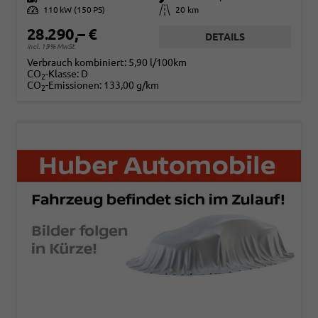
Leistung
110 kW (150 PS)
Kilometerstand
20 km
28.290,– €
DETAILS
incl. 19% MwSt.
Verbrauch kombiniert:
5,90 l/100km
CO
-Klasse:
D
2
CO
-Emissionen:
133,00 g/km
2