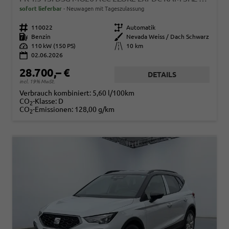
sofort lieferbar
Neuwagen mit Tageszulassung
Fahrzeugnr.
110022
Getriebe
Automatik
Kraftstoff
Benzin
Außenfarbe
Nevada Weiss / Dach Schwarz
Leistung
110 kW (150 PS)
Kilometerstand
10 km
02.06.2026
28.700,– €
DETAILS
incl. 19% MwSt.
Verbrauch kombiniert:
5,60 l/100km
CO
-Klasse:
D
2
CO
-Emissionen:
128,00 g/km
2