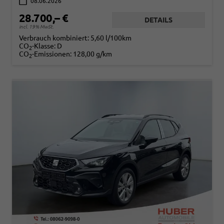
08.06.2026
28.700,– €
DETAILS
incl. 19% MwSt.
Verbrauch kombiniert:
5,60 l/100km
CO
-Klasse:
D
2
CO
-Emissionen:
128,00 g/km
2