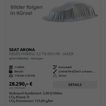
SEAT ARONA
NEUES MODELL 1,5 TSI DSG FR - LAGER
sofort lieferbar
Neuwagen
Fahrzeugnr.
114695
Getriebe
Automatik
Kraftstoff
Benzin
Außenfarbe
Liminal Red/Dach schwarz Metallic (S60E)
Leistung
110 kW (150 PS)
Kilometerstand
20 km
28.290,– €
DETAILS
incl. 19% MwSt.
Verbrauch kombiniert:
5,90 l/100km
CO
-Klasse:
D
2
CO
-Emissionen:
133,00 g/km
2