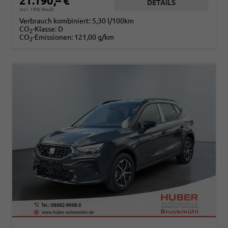
21.190,– €
DETAILS
incl. 19% MwSt.
Verbrauch kombiniert:
5,30 l/100km
CO
-Klasse:
D
2
CO
-Emissionen:
121,00 g/km
2