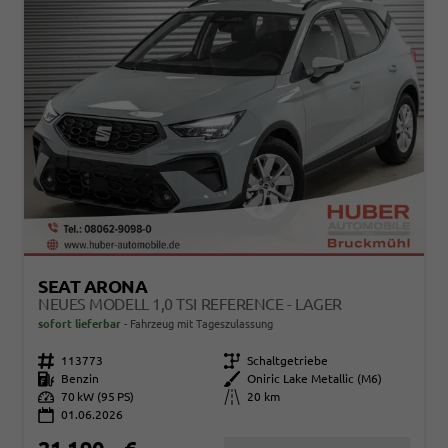
SEAT ARONA
NEUES MODELL 1,0 TSI REFERENCE - LAGER
sofort lieferbar
Fahrzeug mit Tageszulassung
Fahrzeugnr.
113773
Getriebe
Schaltgetriebe
Kraftstoff
Benzin
Außenfarbe
Oniric Lake Metallic (M6)
Leistung
70 kW (95 PS)
Kilometerstand
20 km
01.06.2026