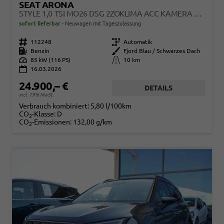
SEAT ARONA
STYLE 1,0 TSI MO26 DSG 2ZOKLIMA ACC KAMERA SITZHEIZUNG EINPARKHILFE APPLE CAR PLAY 5J GARANTIE
sofort lieferbar
Neuwagen mit Tageszulassung
Fahrzeugnr.
112248
Getriebe
Automatik
Kraftstoff
Benzin
Außenfarbe
Fjord Blau / Schwarzes Dach
Leistung
85 kW (116 PS)
Kilometerstand
10 km
16.03.2026
24.900,– €
DETAILS
incl. 19% MwSt.
Verbrauch kombiniert:
5,80 l/100km
CO
-Klasse:
D
2
CO
-Emissionen:
132,00 g/km
2