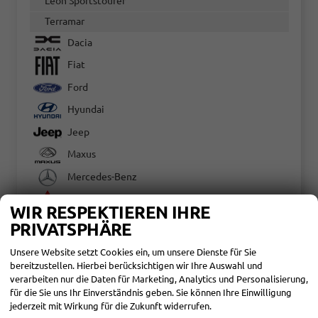
Leon Sportstourer
Terramar
Dacia
Fiat
Ford
Hyundai
Jeep
Maxus
Mercedes-Benz
Mitsubishi
WIR RESPEKTIEREN IHRE
Nissan
PRIVATSPHÄRE
Opel
Unsere Website setzt Cookies ein, um unsere Dienste für Sie
Peugeot
bereitzustellen. Hierbei berücksichtigen wir Ihre Auswahl und
verarbeiten nur die Daten für Marketing, Analytics und Personalisierung,
Renault
für die Sie uns Ihr Einverständnis geben. Sie können Ihre Einwilligung
jederzeit mit Wirkung für die Zukunft widerrufen.
SEAT