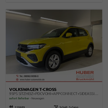
VOLKSWAGEN T-CROSS
95PS SITZHEIZ+PDCVOHI+APPCONNECT+SIDEASSIST+TRAVELASSIST+ACC+KLIMA
sofort lieferbar
Neuwagen
Fahrzeugnr.
110689
Getriebe
Schalt. 5-Gang