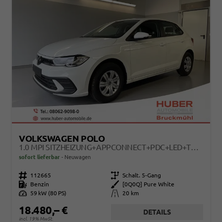
VOLKSWAGEN POLO
1.0 MPI SITZHEIZUNG+APPCONNECT+PDC+LED+TOUCH+LICHTSENSOR+MULTILENKRAD
sofort lieferbar
Neuwagen
Fahrzeugnr.
112665
Getriebe
Schalt. 5-Gang
Kraftstoff
Benzin
Außenfarbe
[0Q0Q] Pure White
Leistung
59 kW (80 PS)
Kilometerstand
20 km
18.480,– €
DETAILS
incl. 19% MwSt.