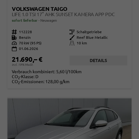
VOLKSWAGEN TAIGO
LIFE 1.0 TSI 17" AHK SUNSET KAMERA APP PDC
sofort lieferbar
Neuwagen
Fahrzeugnr.
112228
Getriebe
Schaltgetriebe
Kraftstoff
Benzin
Außenfarbe
Reef Blue Metallic
Leistung
70 kW (95 PS)
Kilometerstand
10 km
01.06.2026
21.690,– €
DETAILS
incl. 19% MwSt.
Verbrauch kombiniert:
5,60 l/100km
CO
-Klasse:
D
2
CO
-Emissionen:
128,00 g/km
2