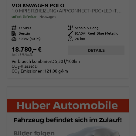
VOLKSWAGEN POLO
1.0 MPI SITZHEIZUNG+APPCONNECT+PDC+LED+TOUCH+LICHTSENSOR+MULTILENKRAD
sofort lieferbar
Neuwagen
Fahrzeugnr.
115093
Getriebe
Schalt. 5-Gang
Kraftstoff
Benzin
Außenfarbe
[0A0A] Reef Blue Metallic
Leistung
59 kW (80 PS)
Kilometerstand
20 km
18.780,– €
DETAILS
incl. 19% MwSt.
Verbrauch kombiniert:
5,30 l/100km
CO
-Klasse:
D
2
CO
-Emissionen:
121,00 g/km
2