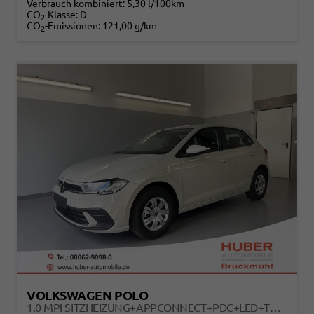
Verbrauch kombiniert:
5,30 l/100km
CO
-Klasse:
D
2
CO
-Emissionen:
121,00 g/km
2
VOLKSWAGEN POLO
1.0 MPI SITZHEIZUNG+APPCONNECT+PDC+LED+TOUCH+LICHTSENSOR+MULTILENKRAD