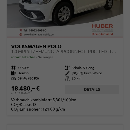
VOLKSWAGEN POLO
1.0 MPI SITZHEIZUNG+APPCONNECT+PDC+LED+TOUCH+LICHTSENSOR+MULTILENKRAD
sofort lieferbar
Neuwagen
Fahrzeugnr.
115091
Getriebe
Schalt. 5-Gang
Kraftstoff
Benzin
Außenfarbe
[0Q0Q] Pure White
Leistung
59 kW (80 PS)
Kilometerstand
20 km
18.480,– €
DETAILS
incl. 19% MwSt.
Verbrauch kombiniert:
5,30 l/100km
CO
-Klasse:
D
2
CO
-Emissionen:
121,00 g/km
2