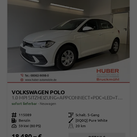
VOLKSWAGEN POLO
1.0 MPI SITZHEIZUNG+APPCONNECT+PDC+LED+TOUCH+LICHTSENSOR+MULTILENKRAD
sofort lieferbar
Neuwagen
Fahrzeugnr.
115089
Getriebe
Schalt. 5-Gang
Kraftstoff
Benzin
Außenfarbe
[0Q0Q] Pure White
Leistung
59 kW (80 PS)
Kilometerstand
20 km
18.480,– €