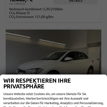
DETAILS
incl. 19% MwSt.
Verbrauch kombiniert:
5,30 l/100km
CO
-Klasse:
D
2
CO
-Emissionen:
121,00 g/km
2
WIR RESPEKTIEREN IHRE
PRIVATSPHÄRE
Unsere Website setzt Cookies ein, um unsere Dienste für Sie
bereitzustellen. Hierbei berücksichtigen wir Ihre Auswahl und
verarbeiten nur die Daten für Marketing, Analytics und Personalisierung,