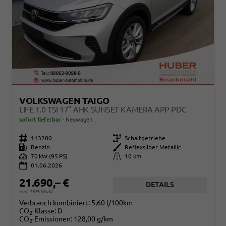
VOLKSWAGEN TAIGO
LIFE 1.0 TSI 17" AHK SUNSET KAMERA APP PDC
sofort lieferbar
Neuwagen
Fahrzeugnr.
113200
Getriebe
Schaltgetriebe
Kraftstoff
Benzin
Außenfarbe
Reflexsilber Metallic
Leistung
70 kW (95 PS)
Kilometerstand
10 km
01.06.2026
21.690,– €
DETAILS
incl. 19% MwSt.
Verbrauch kombiniert:
5,60 l/100km
CO
-Klasse:
D
2
CO
-Emissionen:
128,00 g/km
2