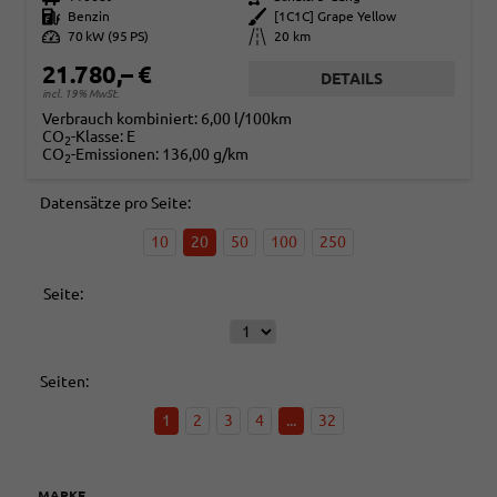
Kraftstoff
Benzin
Außenfarbe
[1C1C] Grape Yellow
Leistung
70 kW (95 PS)
Kilometerstand
20 km
21.780,– €
DETAILS
incl. 19% MwSt.
Verbrauch kombiniert:
6,00 l/100km
CO
-Klasse:
E
2
CO
-Emissionen:
136,00 g/km
2
Datensätze pro Seite:
10
20
50
100
250
Seite:
Seiten:
1
2
3
4
...
32
MARKE