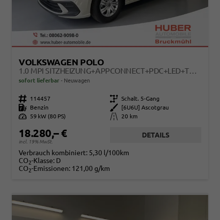
VOLKSWAGEN POLO
1.0 MPI SITZHEIZUNG+APPCONNECT+PDC+LED+TOUCH+LICHTSENSOR+MULTILENKRAD
sofort lieferbar
Neuwagen
Fahrzeugnr.
114457
Getriebe
Schalt. 5-Gang
Kraftstoff
Benzin
Außenfarbe
[6U6U] Ascotgrau
Leistung
59 kW (80 PS)
Kilometerstand
20 km
18.280,– €
DETAILS
incl. 19% MwSt.
Verbrauch kombiniert:
5,30 l/100km
CO
-Klasse:
D
2
CO
-Emissionen:
121,00 g/km
2