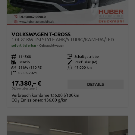
VOLKSWAGEN T-CROSS
1.0L 81KW TSI STYLE AHK/5-TÜRIG/KAMERA/LED
sofort lieferbar
Gebrauchtwagen
Fahrzeugnr.
114568
Getriebe
Schaltgetriebe
Kraftstoff
Benzin
Außenfarbe
Reef Blue (M)
Leistung
81 kW (110 PS)
Kilometerstand
47.000 km
02.06.2021
17.380,– €
DETAILS
Differenzbesteuert
Verbrauch kombiniert:
6,00 l/100km
CO
-Emissionen:
136,00 g/km
2