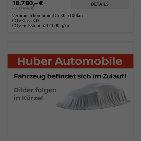
18.780,– €
DETAILS
incl. 19% MwSt.
Verbrauch kombiniert:
5,30 l/100km
CO
-Klasse:
D
2
CO
-Emissionen:
121,00 g/km
2