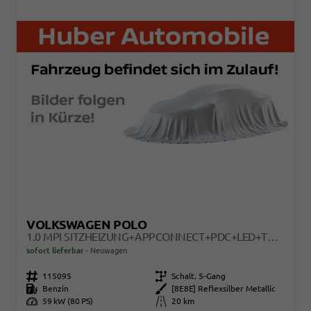
VOLKSWAGEN POLO
1.0 MPI SITZHEIZUNG+APPCONNECT+PDC+LED+TOUCH+LICHTSENSOR+MULTILENKRAD
sofort lieferbar
Neuwagen
Fahrzeugnr.
115095
Getriebe
Schalt. 5-Gang
Kraftstoff
Benzin
Außenfarbe
[8E8E] Reflexsilber Metallic
Leistung
59 kW (80 PS)
Kilometerstand
20 km