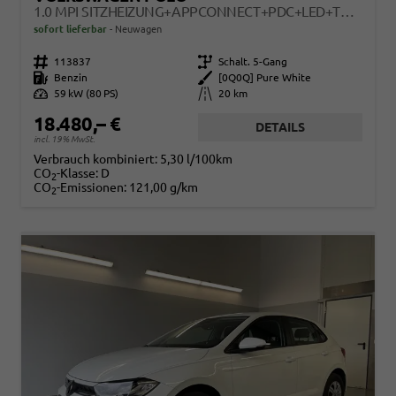
1.0 MPI SITZHEIZUNG+APPCONNECT+PDC+LED+TOUCH+LICHTSENSOR+MULTILENKRAD
sofort lieferbar
Neuwagen
Fahrzeugnr.
113837
Getriebe
Schalt. 5-Gang
Kraftstoff
Benzin
Außenfarbe
[0Q0Q] Pure White
Leistung
59 kW (80 PS)
Kilometerstand
20 km
18.480,– €
DETAILS
incl. 19% MwSt.
Verbrauch kombiniert:
5,30 l/100km
CO
-Klasse:
D
2
CO
-Emissionen:
121,00 g/km
2