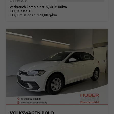
incl. 19% MwSt.
Verbrauch kombiniert:
5,30 l/100km
CO
-Klasse:
D
2
CO
-Emissionen:
121,00 g/km
2
VOLKSWAGEN POLO