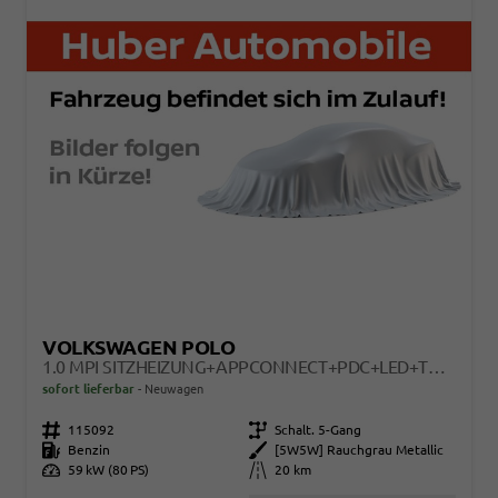
VOLKSWAGEN POLO
1.0 MPI SITZHEIZUNG+APPCONNECT+PDC+LED+TOUCH+LICHTSENSOR+MULTILENKRAD
sofort lieferbar
Neuwagen
Fahrzeugnr.
115092
Getriebe
Schalt. 5-Gang
Kraftstoff
Benzin
Außenfarbe
[5W5W] Rauchgrau Metallic
Leistung
59 kW (80 PS)
Kilometerstand
20 km