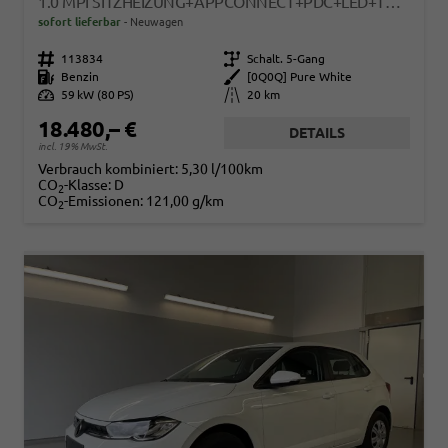
1.0 MPI SITZHEIZUNG+APPCONNECT+PDC+LED+TOUCH+LICHTSENSOR+MULTILENKRAD
sofort lieferbar
Neuwagen
Fahrzeugnr.
113834
Getriebe
Schalt. 5-Gang
Kraftstoff
Benzin
Außenfarbe
[0Q0Q] Pure White
Leistung
59 kW (80 PS)
Kilometerstand
20 km
18.480,– €
DETAILS
incl. 19% MwSt.
Verbrauch kombiniert:
5,30 l/100km
CO
-Klasse:
D
2
CO
-Emissionen:
121,00 g/km
2