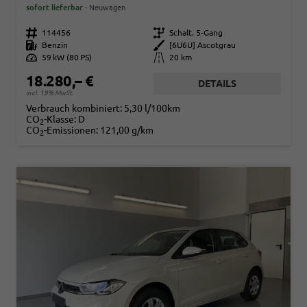
sofort lieferbar
Neuwagen
Fahrzeugnr.
114456
Getriebe
Schalt. 5-Gang
Kraftstoff
Benzin
Außenfarbe
[6U6U] Ascotgrau
Leistung
59 kW (80 PS)
Kilometerstand
20 km
18.280,– €
DETAILS
incl. 19% MwSt.
Verbrauch kombiniert:
5,30 l/100km
CO
-Klasse:
D
2
CO
-Emissionen:
121,00 g/km
2