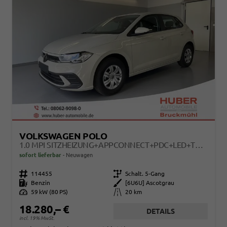
VOLKSWAGEN POLO
1.0 MPI SITZHEIZUNG+APPCONNECT+PDC+LED+TOUCH+LICHTSENSOR+MULTILENKRAD
sofort lieferbar
Neuwagen
Fahrzeugnr.
114455
Getriebe
Schalt. 5-Gang
Kraftstoff
Benzin
Außenfarbe
[6U6U] Ascotgrau
Leistung
59 kW (80 PS)
Kilometerstand
20 km
18.280,– €
DETAILS
incl. 19% MwSt.