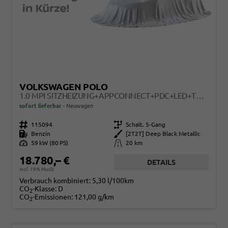
VOLKSWAGEN POLO
1.0 MPI SITZHEIZUNG+APPCONNECT+PDC+LED+TOUCH+LICHTSENSOR+MULTILENKRAD
sofort lieferbar
Neuwagen
Fahrzeugnr.
115094
Getriebe
Schalt. 5-Gang
Kraftstoff
Benzin
Außenfarbe
[2T2T] Deep Black Metallic
Leistung
59 kW (80 PS)
Kilometerstand
20 km
18.780,– €
DETAILS
incl. 19% MwSt.
Verbrauch kombiniert:
5,30 l/100km
CO
-Klasse:
D
2
CO
-Emissionen:
121,00 g/km
2