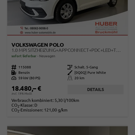
VOLKSWAGEN POLO
1.0 MPI SITZHEIZUNG+APPCONNECT+PDC+LED+TOUCH+LICHTSENSOR+MULTILENKRAD
sofort lieferbar
Neuwagen
Fahrzeugnr.
115088
Getriebe
Schalt. 5-Gang
Kraftstoff
Benzin
Außenfarbe
[0Q0Q] Pure White
Leistung
59 kW (80 PS)
Kilometerstand
20 km
18.480,– €
DETAILS
incl. 19% MwSt.
Verbrauch kombiniert:
5,30 l/100km
CO
-Klasse:
D
2
CO
-Emissionen:
121,00 g/km
2