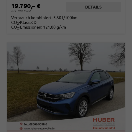
19.790,– €
DETAILS
incl. 19% MwSt.
Verbrauch kombiniert:
5,30 l/100km
CO
-Klasse:
D
2
CO
-Emissionen:
121,00 g/km
2