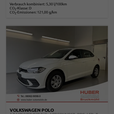
Verbrauch kombiniert:
5,30 l/100km
CO
-Klasse:
D
2
CO
-Emissionen:
121,00 g/km
2
VOLKSWAGEN POLO