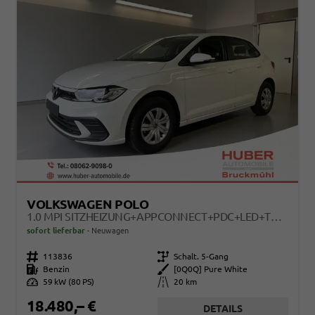
VOLKSWAGEN POLO
1.0 MPI SITZHEIZUNG+APPCONNECT+PDC+LED+TOUCH+LICHTSENSOR+MULTILENKRAD
sofort lieferbar
Neuwagen
Fahrzeugnr.
113836
Getriebe
Schalt. 5-Gang
Kraftstoff
Benzin
Außenfarbe
[0Q0Q] Pure White
Leistung
59 kW (80 PS)
Kilometerstand
20 km
18.480,– €
DETAILS