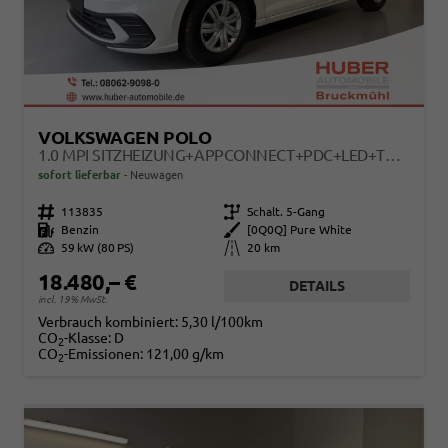
VOLKSWAGEN POLO
1.0 MPI SITZHEIZUNG+APPCONNECT+PDC+LED+TOUCH+LICHTSENSOR+MULTILENKRAD
sofort lieferbar
Neuwagen
Fahrzeugnr.
113835
Getriebe
Schalt. 5-Gang
Kraftstoff
Benzin
Außenfarbe
[0Q0Q] Pure White
Leistung
59 kW (80 PS)
Kilometerstand
20 km
18.480,– €
DETAILS
incl. 19% MwSt.
Verbrauch kombiniert:
5,30 l/100km
CO
-Klasse:
D
2
CO
-Emissionen:
121,00 g/km
2