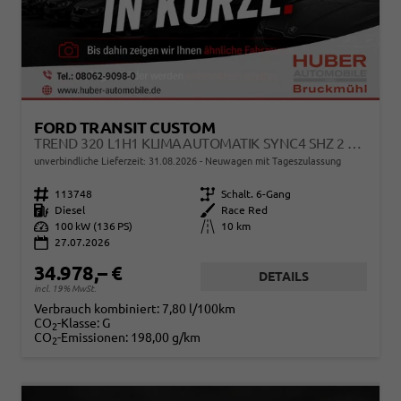
FORD TRANSIT CUSTOM
TREND 320 L1H1 KLIMAAUTOMATIK SYNC4 SHZ 2 X EINPARKHILFE KAMERA 5JG
unverbindliche Lieferzeit:
31.08.2026
Neuwagen mit Tageszulassung
Fahrzeugnr.
113748
Getriebe
Schalt. 6-Gang
Kraftstoff
Diesel
Außenfarbe
Race Red
Leistung
100 kW (136 PS)
Kilometerstand
10 km
27.07.2026
34.978,– €
DETAILS
incl. 19% MwSt.
Verbrauch kombiniert:
7,80 l/100km
CO
-Klasse:
G
2
CO
-Emissionen:
198,00 g/km
2