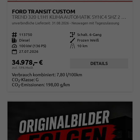
FORD TRANSIT CUSTOM
TREND 320 L1H1 KLIMAAUTOMATIK SYNC4 SHZ 2 X EINPARKHILFE KAMERA 5JG
unverbindliche Lieferzeit:
31.08.2026
Neuwagen mit Tageszulassung
Fahrzeugnr.
113750
Getriebe
Schalt. 6-Gang
Kraftstoff
Diesel
Außenfarbe
Frozen Weiß
Leistung
100 kW (136 PS)
Kilometerstand
10 km
27.07.2026
34.978,– €
DETAILS
incl. 19% MwSt.
Verbrauch kombiniert:
7,80 l/100km
CO
-Klasse:
G
2
CO
-Emissionen:
198,00 g/km
2