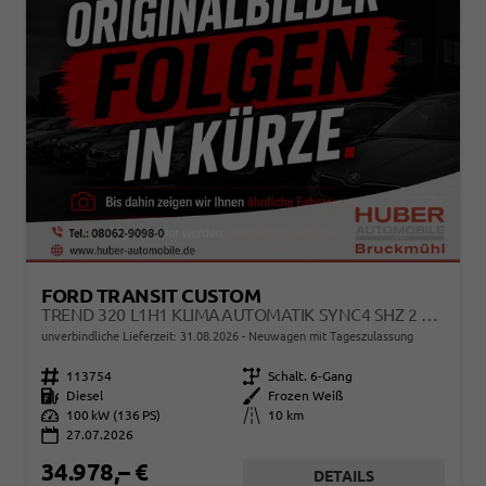
FORD TRANSIT CUSTOM
TREND 320 L1H1 KLIMAAUTOMATIK SYNC4 SHZ 2 X EINPARKHILFE KAMERA 5JG
unverbindliche Lieferzeit:
31.08.2026
Neuwagen mit Tageszulassung
Fahrzeugnr.
113754
Getriebe
Schalt. 6-Gang
Kraftstoff
Diesel
Außenfarbe
Frozen Weiß
Leistung
100 kW (136 PS)
Kilometerstand
10 km
27.07.2026
34.978,– €
DETAILS