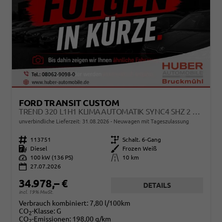
FORD TRANSIT CUSTOM
TREND 320 L1H1 KLIMAAUTOMATIK SYNC4 SHZ 2 X EINPARKHILFE KAMERA 5JG
unverbindliche Lieferzeit:
31.08.2026
Neuwagen mit Tageszulassung
Fahrzeugnr.
113751
Getriebe
Schalt. 6-Gang
Kraftstoff
Diesel
Außenfarbe
Frozen Weiß
Leistung
100 kW (136 PS)
Kilometerstand
10 km
27.07.2026
34.978,– €
DETAILS
incl. 19% MwSt.
Verbrauch kombiniert:
7,80 l/100km
CO
-Klasse:
G
2
CO
-Emissionen:
198,00 g/km
2