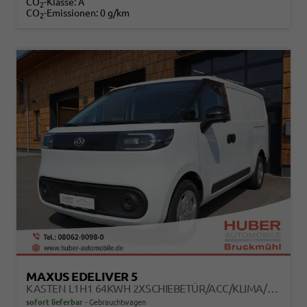
CO
-Klasse:
A
2
CO
-Emissionen:
0 g/km
2
MAXUS EDELIVER 5
KASTEN L1H1 64KWH 2XSCHIEBETÜR/ACC/KLIMA/KAMERA
sofort lieferbar
Gebrauchtwagen