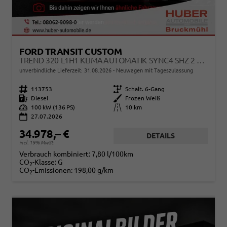
FORD TRANSIT CUSTOM
TREND 320 L1H1 KLIMAAUTOMATIK SYNC4 SHZ 2 X EINPARKHILFE KAMERA 5JG
unverbindliche Lieferzeit:
31.08.2026
Neuwagen mit Tageszulassung
Fahrzeugnr.
113753
Getriebe
Schalt. 6-Gang
Kraftstoff
Diesel
Außenfarbe
Frozen Weiß
Leistung
100 kW (136 PS)
Kilometerstand
10 km
27.07.2026
34.978,– €
DETAILS
incl. 19% MwSt.
Verbrauch kombiniert:
7,80 l/100km
CO
-Klasse:
G
2
CO
-Emissionen:
198,00 g/km
2