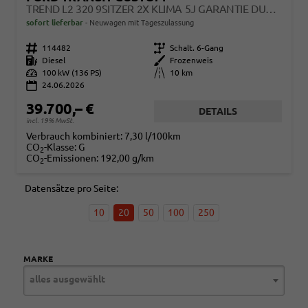
TREND L2 320 9SITZER 2X KLIMA 5J GARANTIE DUNKLE SCHEIBEN SYNC4 SITZHEIZUNG
sofort lieferbar
Neuwagen mit Tageszulassung
Fahrzeugnr.
114482
Getriebe
Schalt. 6-Gang
Kraftstoff
Diesel
Außenfarbe
Frozenweis
Leistung
100 kW (136 PS)
Kilometerstand
10 km
24.06.2026
39.700,– €
DETAILS
incl. 19% MwSt.
Verbrauch kombiniert:
7,30 l/100km
CO
-Klasse:
G
2
CO
-Emissionen:
192,00 g/km
2
Datensätze pro Seite:
10
20
50
100
250
MARKE
alles ausgewählt