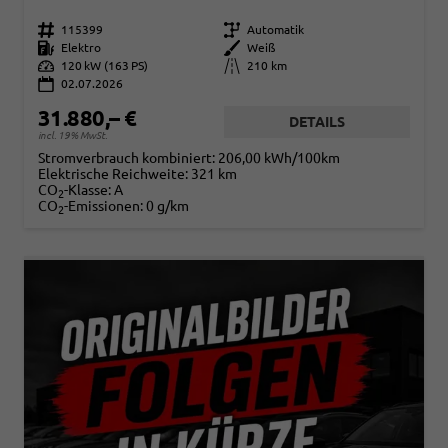
Fahrzeugnr.
115399
Getriebe
Automatik
Kraftstoff
Elektro
Außenfarbe
Weiß
Leistung
120 kW (163 PS)
Kilometerstand
210 km
02.07.2026
31.880,– €
DETAILS
incl. 19% MwSt.
Stromverbrauch kombiniert:
206,00 kWh/100km
Elektrische Reichweite:
321 km
CO
-Klasse:
A
2
CO
-Emissionen:
0 g/km
2