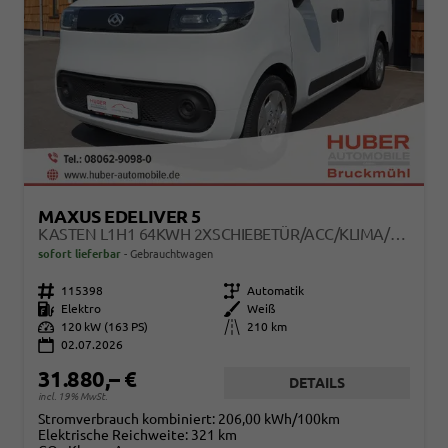
MAXUS EDELIVER 5
KASTEN L1H1 64KWH 2XSCHIEBETÜR/ACC/KLIMA/KAMERA
sofort lieferbar
Gebrauchtwagen
Fahrzeugnr.
115398
Getriebe
Automatik
Kraftstoff
Elektro
Außenfarbe
Weiß
Leistung
120 kW (163 PS)
Kilometerstand
210 km
02.07.2026
31.880,– €
DETAILS
incl. 19% MwSt.
Stromverbrauch kombiniert:
206,00 kWh/100km
Elektrische Reichweite:
321 km