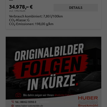
34.978,– €
DETAILS
incl. 19% MwSt.
Verbrauch kombiniert:
7,80 l/100km
CO
-Klasse:
G
2
CO
-Emissionen:
198,00 g/km
2