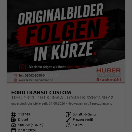
FORD TRANSIT CUSTOM
TREND 320 L1H1 KLIMAAUTOMATIK SYNC4 SHZ 2 X EINPARKHILFE KAMERA 5JG
unverbindliche Lieferzeit:
31.08.2026
Neuwagen mit Tageszulassung
Fahrzeugnr.
113749
Getriebe
Schalt. 6-Gang
Kraftstoff
Diesel
Außenfarbe
Frozen Weiß
Leistung
100 kW (136 PS)
Kilometerstand
10 km
27.07.2026