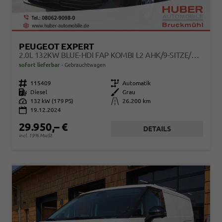
PEUGEOT EXPERT
2.0L 132KW BLUE-HDI FAP KOMBI L2 AHK/9-SITZE/NAVI
sofort lieferbar
Gebrauchtwagen
Fahrzeugnr.
115409
Getriebe
Automatik
Kraftstoff
Diesel
Außenfarbe
Grau
Leistung
132 kW (179 PS)
Kilometerstand
26.200 km
19.12.2024
29.950,– €
DETAILS
incl. 19% MwSt.