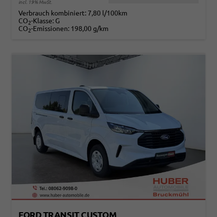
incl. 19% MwSt.
Verbrauch kombiniert:
7,80 l/100km
CO
-Klasse:
G
2
CO
-Emissionen:
198,00 g/km
2
FORD TRANSIT CUSTOM