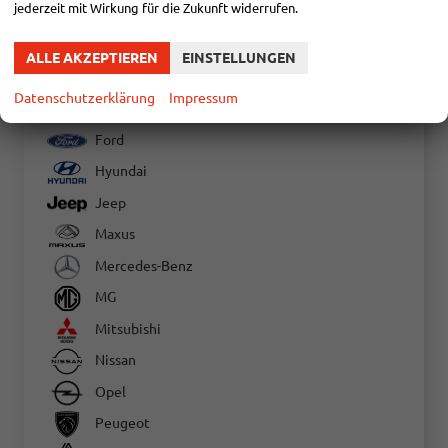
jederzeit mit Wirkung für die Zukunft widerrufen.
Dacia
Fiat
ALLE AKZEPTIEREN
EINSTELLUNGEN
Ducato
Datenschutzerklärung
Impressum
Ducato Kastenwagen
Ford
Hyundai
Jeep
Maxus
Mercedes-Benz
MG
Mitsubishi
Nissan
Opel
Peugeot