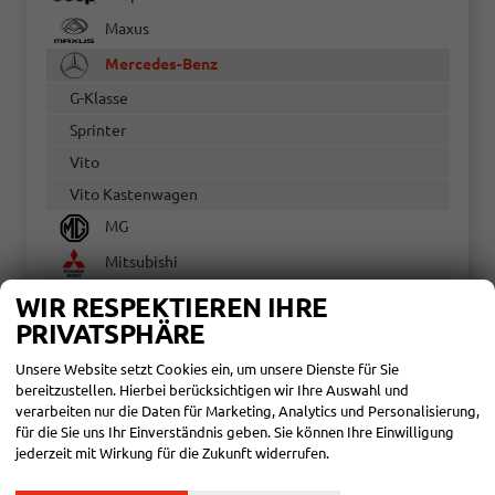
Maxus
Mercedes-Benz
G-Klasse
Sprinter
Vito
Vito Kastenwagen
MG
Mitsubishi
Nissan
WIR RESPEKTIEREN IHRE
PRIVATSPHÄRE
Opel
Peugeot
Unsere Website setzt Cookies ein, um unsere Dienste für Sie
bereitzustellen. Hierbei berücksichtigen wir Ihre Auswahl und
Renault
verarbeiten nur die Daten für Marketing, Analytics und Personalisierung,
für die Sie uns Ihr Einverständnis geben. Sie können Ihre Einwilligung
SEAT
jederzeit mit Wirkung für die Zukunft widerrufen.
Skoda