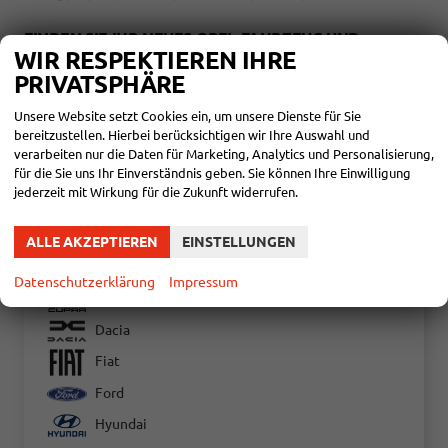
FINDEN SIE IHR NEUES OPEL-FAHRZEUG UND
STARTEN SIE DURCH
WIR RESPEKTIEREN IHRE
PRIVATSPHÄRE
Unser erfahrenes Team steht Ihnen zur Seite, um das perfekte Opel-
Modell für Ihre Anforderungen zu finden. Egal ob Combo, Corsa,
Unsere Website setzt Cookies ein, um unsere Dienste für Sie
Crossland oder Movano – bei Huber Automobile finden Sie das
bereitzustellen. Hierbei berücksichtigen wir Ihre Auswahl und
passende Fahrzeug, das Sie sicher und komfortabel ans Ziel bringt.
verarbeiten nur die Daten für Marketing, Analytics und Personalisierung,
für die Sie uns Ihr Einverständnis geben. Sie können Ihre Einwilligung
jederzeit mit Wirkung für die Zukunft widerrufen.
Audi
Bentley
ALLE AKZEPTIEREN
EINSTELLUNGEN
Citroën
Datenschutzerklärung
Impressum
Cupra
Dacia
Fiat
Ford
Hyundai