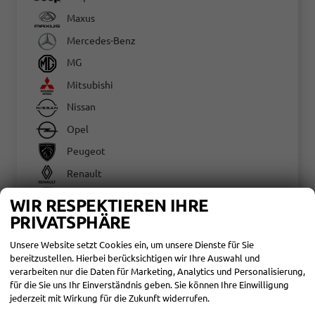
Maxus
Mercedes-Benz
MG
Mitsubishi
Nissan
Opel
Peugeot
Renault
SEAT
WIR RESPEKTIEREN IHRE
Skoda
PRIVATSPHÄRE
Suzuki
Unsere Website setzt Cookies ein, um unsere Dienste für Sie
bereitzustellen. Hierbei berücksichtigen wir Ihre Auswahl und
Toyota
verarbeiten nur die Daten für Marketing, Analytics und Personalisierung,
Corolla Touring Sports
für die Sie uns Ihr Einverständnis geben. Sie können Ihre Einwilligung
jederzeit mit Wirkung für die Zukunft widerrufen.
Hilux