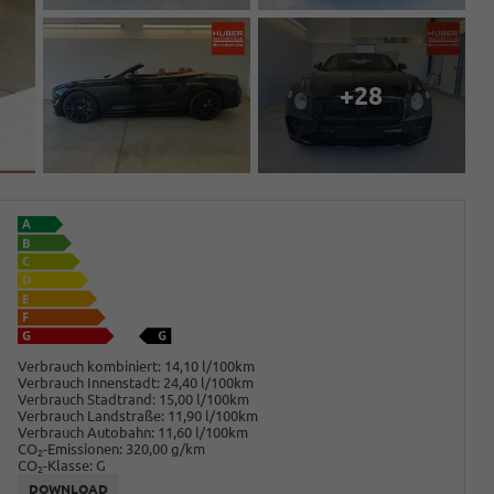
+28
Verbrauch kombiniert:
14,10 l/100km
Verbrauch Innenstadt:
24,40 l/100km
Verbrauch Stadtrand:
15,00 l/100km
Verbrauch Landstraße:
11,90 l/100km
Verbrauch Autobahn:
11,60 l/100km
CO
-Emissionen:
320,00 g/km
2
CO
-Klasse:
G
2
DOWNLOAD