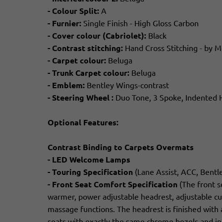
- Colour Split:
A
- Furnier:
Single Finish - High Gloss Carbon
- Cover colour (Cabriolet):
Black
- Contrast stitching:
Hand Cross Stitching - by M
- Carpet colour:
Beluga
- Trunk Carpet colour:
Beluga
- Emblem:
Bentley Wings-contrast
- Steering Wheel :
Duo Tone, 3 Spoke, Indented
Optional Features:
Contrast Binding to Carpets Overmats
- LED Welcome Lamps
- Touring Specification
(Lane Assist, ACC, Bentl
- Front Seat Comfort Specification
(The front s
warmer, power adjustable headrest, adjustable cus
massage functions. The headrest is finished with a
seats with exactly the same chrome bezels and int