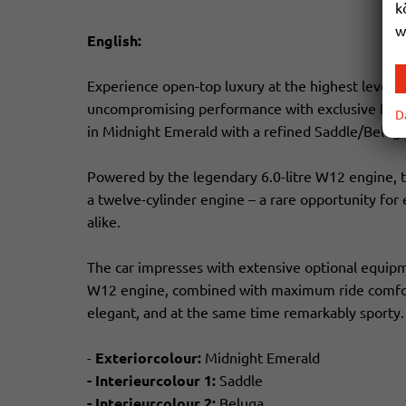
k
w
English:
Experience open-top luxury at the highest level
uncompromising performance with exclusive Mulli
D
in Midnight Emerald with a refined Saddle/Beluga 
Powered by the legendary 6.0-litre W12 engine, t
a twelve-cylinder engine – a rare opportunity for 
alike.
The car impresses with extensive optional equipm
W12 engine, combined with maximum ride comfort,
elegant, and at the same time remarkably sporty.
-
Exteriorcolour:
Midnight Emerald
- Interieurcolour 1:
Saddle
- Interieurcolour 2:
Beluga