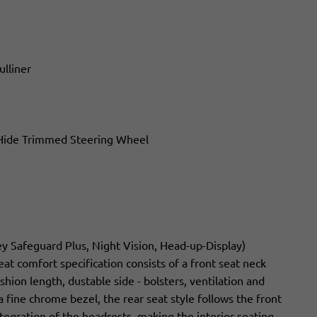
ulliner
 Hide Trimmed Steering Wheel
ey Safeguard Plus, Night Vision, Head-up-Display)
eat comfort specification consists of a front seat neck
hion length, dustable side - bolsters, ventilation and
 fine chrome bezel, the rear seat style follows the front
egration of the headrests, making the interior seating