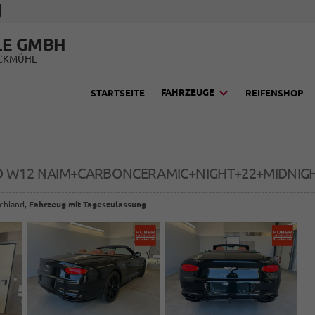
LE GMBH
UCKMÜHL
FAHRZEUGE
STARTSEITE
REIFENSHOP
D W12 NAIM+CARBONCERAMIC+NIGHT+22+MIDNIG
schland,
Fahrzeug mit Tageszulassung