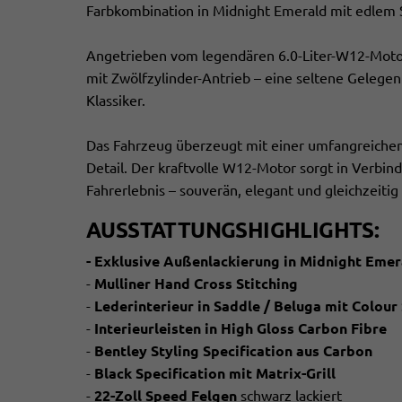
Farbkombination in Midnight Emerald mit edlem S
Angetrieben vom legendären 6.0-Liter-W12-Motor
mit Zwölfzylinder-Antrieb – eine seltene Gelegen
Klassiker.
Das Fahrzeug überzeugt mit einer umfangreiche
Detail. Der kraftvolle W12-Motor sorgt in Verbi
Fahrerlebnis – souverän, elegant und gleichzeitig 
AUSSTATTUNGSHIGHLIGHTS
:
- Exklusive Außenlackierung in
Midnight Emer
-
Mulliner Hand Cross Stitching
-
Lederinterieur in
Saddle / Beluga
mit Colour 
-
Interieurleisten in
High Gloss Carbon Fibre
-
Bentley Styling Specification aus Carbon
-
Black Specification mit
Matrix-Grill
-
22-Zoll Speed Felgen
schwarz lackiert