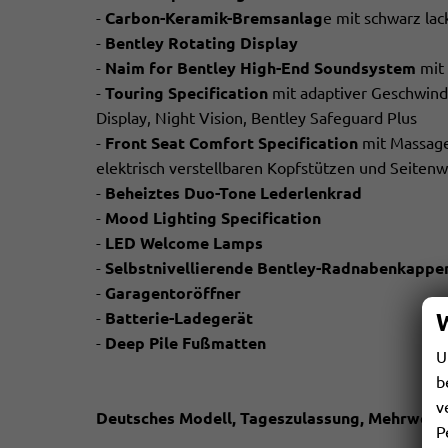
-
Carbon-Keramik-Bremsanlag
e mit schwarz lac
-
Bentley Rotating Display
-
Naim for Bentley High-End Soundsystem
mit 
-
Touring Specification
mit adaptiver Geschwindi
Display, Night Vision, Bentley Safeguard Plus
-
Front Seat Comfort Specification
mit Massage
elektrisch verstellbaren Kopfstützen und Seiten
-
Beheiztes Duo-Tone Lederlenkrad
-
Mood Lighting Specification
-
LED Welcome Lamps
-
Selbstnivellierende Bentley-Radnabenkappe
-
Garagentoröffner
-
Batterie-Ladegerät
-
Deep Pile Fußmatten
U
b
v
Deutsches Modell, Tageszulassung, Mehrwerts
P