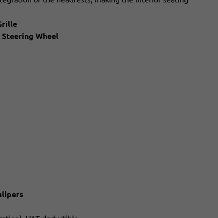
rille
 Steering Wheel
alipers