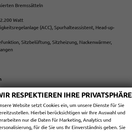
kierten Bremssätteln
2.200 Watt
gkeitsregelanlage (ACC), Spurhalteassistent, Head-up-
funktion, Sitzbelüftung, Sitzheizung, Nackenwärmer,
wangen
n
WIR RESPEKTIEREN IHRE PRIVATSPHÄRE
nsere Website setzt Cookies ein, um unsere Dienste für Sie
ereitzustellen. Hierbei berücksichtigen wir Ihre Auswahl und
erarbeiten nur die Daten für Marketing, Analytics und
teuer ausweisbar.
ersonalisierung, für die Sie uns Ihr Einverständnis geben. Sie