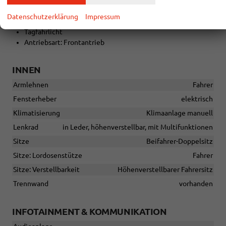
Einparkhilfe elektronisch
Kühlergrill schwarz
Datenschutzerklärung
Impressum
Laderaumtrennwand
Tagfahrlicht
Antriebsart: Frontantrieb
INNEN
Armlehnen
Fahrer
Fensterheber
elektrisch
Klimatisierung
Klimaanlage manuell
Lenkrad
in Leder, höhenverstellbar, mit Multifunktionen
Sitze
Beifahrer-Doppelsitz
Sitze: Lordosenstütze
Fahrer
Sitze: Verstellbarkeit
Höhenverstellbarer Fahrersitz
Trennwand
vorhanden
INFOTAINMENT & KOMMUNIKATION