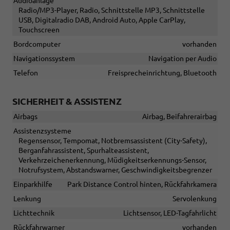
Audioanlage
Radio/MP3-Player, Radio, Schnittstelle MP3, Schnittstelle
USB, Digitalradio DAB, Android Auto, Apple CarPlay,
Touchscreen
Bordcomputer
vorhanden
Navigationssystem
Navigation per Audio
Telefon
Freisprecheinrichtung, Bluetooth
SICHERHEIT & ASSISTENZ
Airbags
Airbag, Beifahrerairbag
Assistenzsysteme
Regensensor, Tempomat, Notbremsassistent (City-Safety),
Berganfahrassistent, Spurhalteassistent,
Verkehrzeichenerkennung, Müdigkeitserkennungs-Sensor,
Notrufsystem, Abstandswarner, Geschwindigkeitsbegrenzer
Einparkhilfe
Park Distance Control hinten, Rückfahrkamera
Lenkung
Servolenkung
Lichttechnik
Lichtsensor, LED-Tagfahrlicht
Rückfahrwarner
vorhanden