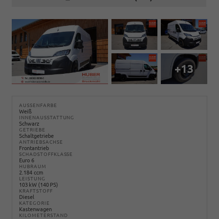
+13
AUSSENFARBE
Weiß
INNENAUSSTATTUNG
Schwarz
GETRIEBE
Schaltgetriebe
ANTRIEBSACHSE
Frontantrieb
SCHADSTOFFKLASSE
Euro 6
HUBRAUM
2.184 ccm
LEISTUNG
103 kW (140 PS)
KRAFTSTOFF
Diesel
KATEGORIE
Kastenwagen
KILOMETERSTAND