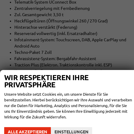
Telematik-System UConnect Box
Zentralverriegelung mit Fernbedienung
Zul. Gesamtgewicht 3,50 t
Heckflügeltüren (Öffnungswinkel 260 / 270 Grad)
Hinterachse verstärkt (Federung)
Reserverad vollwertig (inkl. Ersatzradhalter)
Infotainment-System: Touchscreen, DAB, Apple CarPlay und
Android Auto
Techno-Paket 7 Zoll
Fahrassistenz-System: Bergabfahr-Assistent
Traction Plus (Elektron. Traktionskontrolle inkl. ESP)
Karosserie/Aufbau: Kasten Hochraum Standard
WIR RESPEKTIEREN IHRE
Radstand 3450 mm
PRIVATSPHÄRE
Getriebe 6-Gang
zuzüglich Bereitstellungskosten
Unsere Website setzt Cookies ein, um unsere Dienste für Sie
Paket ”Worksite Light”
bereitzustellen. Hierbei berücksichtigen wir Ihre Auswahl und verarbeiten
Allwetterreifen
nur die Daten für Marketing, Analytics und Personalisierung, für die Sie
Paket ”Visibility”
uns Ihr Einverständnis geben. Sie können Ihre Einwilligung jederzeit mit
Regen- und Lichtsensor
Wirkung für die Zukunft widerrufen.
sitzbezug schwarz mit ducato-logo auf kopfstütze
Antriebsart: Frontantrieb
ALLE AKZEPTIEREN
EINSTELLUNGEN