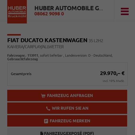
HUBER AUTOMOBILE GMBH
08062 9098 0
FIAT DUCATO KASTENWAGEN
35 L2H2
KAMERA/CARPLAY/ALLWETTER
Fahrzeugnr.
:
113911
,
sofort lieferbar
, Landesversion: D - Deutschland,
Gebrauchtfahrzeug
29.970,– €
Gesamtpreis
incl. 19% MwSt.
FAHRZEUG ANFRAGEN
WIR RUFEN SIE AN
FAHRZEUG MERKEN
FAHRZEUGEXPOSÉ (PDF)