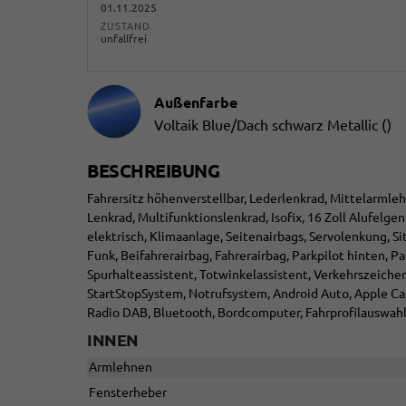
01.11.2025
ZUSTAND
unfallfrei
Außenfarbe
Voltaik Blue/Dach schwarz Metallic ()
BESCHREIBUNG
Fahrersitz höhenverstellbar, Lederlenkrad, Mittelarmleh
Lenkrad, Multifunktionslenkrad, Isofix, 16 Zoll Alufelg
elektrisch, Klimaanlage, Seitenairbags, Servolenkung, 
Funk, Beifahrerairbag, Fahrerairbag, Parkpilot hinten, Pa
Spurhalteassistent, Totwinkelassistent, Verkehrszeich
StartStopSystem, Notrufsystem, Android Auto, Apple Car
Radio DAB, Bluetooth, Bordcomputer, Fahrprofilauswahl,
INNEN
Armlehnen
Fensterheber