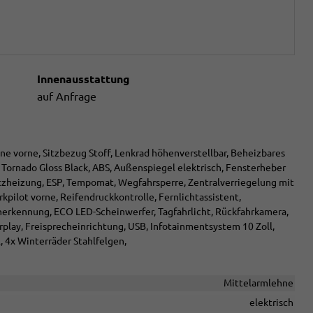
Innenausstattung
auf Anfrage
ne vorne, Sitzbezug Stoff, Lenkrad höhenverstellbar, Beheizbares
en Tornado Gloss Black, ABS, Außenspiegel elektrisch, Fensterheber
Sitzheizung, ESP, Tempomat, Wegfahrsperre, Zentralverriegelung mit
rkpilot vorne, Reifendruckkontrolle, Fernlichtassistent,
enerkennung, ECO LED-Scheinwerfer, Tagfahrlicht, Rückfahrkamera,
play, Freisprecheinrichtung, USB, Infotainmentsystem 10 Zoll,
 4x Winterräder Stahlfelgen,
Mittelarmlehne
elektrisch