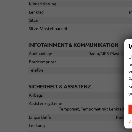
Klimatisierung
Lenkrad
i
Sitze
Sitze: Verstellbarkeit
INFOTAINMENT & KOMMUNIKATION
Audioanlage
Radio/MP3-Player, Radio
U
Bordcomputer
b
Telefon
v
P
SICHERHEIT & ASSISTENZ
k
w
Airbags
Assistenzsysteme
Tempomat, Tempomat mit Lenkradkontro
Einparkhilfe
Park Dis
D
Lenkung