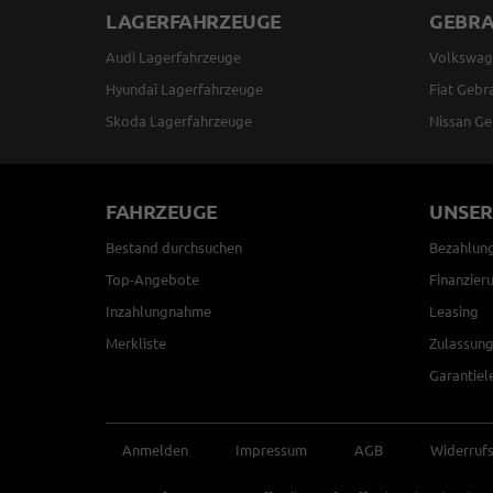
LAGERFAHRZEUGE
GEBR
Audi Lagerfahrzeuge
Volkswag
Hyundai Lagerfahrzeuge
Fiat Gebr
Skoda Lagerfahrzeuge
Nissan Ge
FAHRZEUGE
UNSER
Bestand durchsuchen
Bezahlun
Top-Angebote
Finanzier
Inzahlungnahme
Leasing
Merkliste
Zulassung
Garantiel
Anmelden
Impressum
AGB
Widerruf