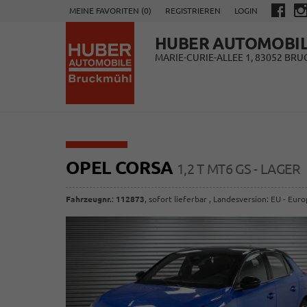
MEINE FAVORITEN (
0
)
REGISTRIEREN
LOGIN
HUBER AUTOMOBI
MARIE-CURIE-ALLEE 1, 83052 BR
OPEL CORSA
1,2 T MT6 GS - LAGER
Fahrzeugnr.
:
112873
,
sofort lieferbar
, Landesversion: EU - Eur