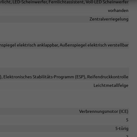
rlicht, LED-Scheinwerfer, Fernlichtassistent, Voll-LED Scheinwerfer
vorhanden
Zentralverriegelung
spiegel elektrisch anklappbar, Außenspiegel elektrisch verstellbar
, Elektronisches Stabilitäts-Programm (ESP), Reifendruckkontrolle
Leichtmetallfelge
Verbrennungsmotor (ICE)
5
5-türig
2