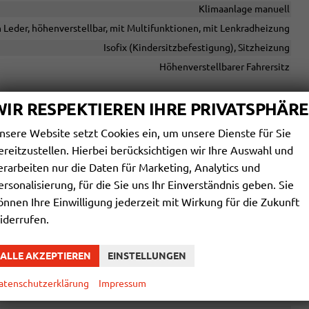
Klimaanlage manuell
n Leder, höhenverstellbar, mit Multifunktionen, mit Lenkradheizung
Isofix (Kindersitzbefestigung), Sitzheizung
Höhenverstellbarer Fahrersitz
WIR RESPEKTIEREN IHRE PRIVATSPHÄRE
, Schnittstelle USB, Digitalradio DAB, Android Auto, Apple CarPlay
nsere Website setzt Cookies ein, um unsere Dienste für Sie
vorhanden
ereitzustellen. Hierbei berücksichtigen wir Ihre Auswahl und
Freisprecheinrichtung, Bluetooth
erarbeiten nur die Daten für Marketing, Analytics und
ersonalisierung, für die Sie uns Ihr Einverständnis geben. Sie
önnen Ihre Einwilligung jederzeit mit Wirkung für die Zukunft
iderrufen.
Seitenairbags Vorne
lle, Spurhalteassistent, Verkehrzeichenerkennung, Notrufsystem
ALLE AKZEPTIEREN
EINSTELLUNGEN
tance Control vorne, Park Distance Control hinten, Rückfahrkamera
atenschutzerklärung
Impressum
Servolenkung