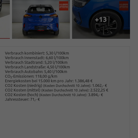
+13
Verbrauch kombiniert:
5,30 l/100km
Verbrauch Innenstadt:
6,60 l/100km
Verbrauch Stadtrand:
5,20 l/100km
Verbrauch Landstraße:
4,50 l/100km
Verbrauch Autobahn:
5,40 l/100km
CO
-Emissionen:
118,00 g/km
2
Energiekosten bei 15.000 km pro Jahr:
1.386,48 €
CO2 Kosten (niedrig)
:
1.062,- €
(Kosten Durchschnitt 10 Jahre)
CO2 Kosten (mittel)
:
2.522,25 €
(Kosten Durchschnitt 10 Jahre)
CO2 Kosten (hoch)
:
3.894,- €
(Kosten Durchschnitt 10 Jahre)
Jahressteuer:
71,- €