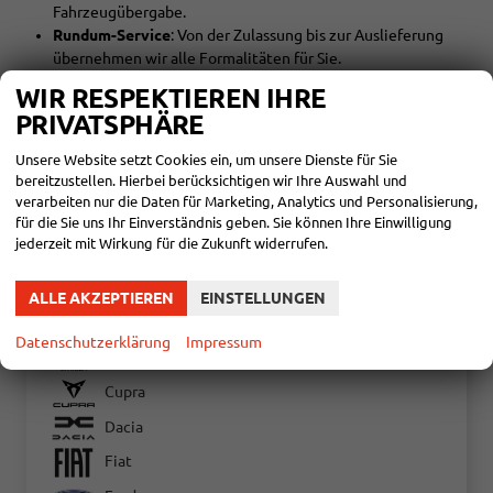
Fahrzeugübergabe.
Rundum-Service
: Von der Zulassung bis zur Auslieferung
übernehmen wir alle Formalitäten für Sie.
WIR RESPEKTIEREN IHRE
FINDEN SIE IHR NEUES OPEL-FAHRZEUG UND
PRIVATSPHÄRE
STARTEN SIE DURCH
Unser erfahrenes Team steht Ihnen zur Seite, um das perfekte Opel-
Unsere Website setzt Cookies ein, um unsere Dienste für Sie
Modell für Ihre Anforderungen zu finden. Egal ob Combo, Corsa,
bereitzustellen. Hierbei berücksichtigen wir Ihre Auswahl und
Crossland oder Movano – bei Huber Automobile finden Sie das
verarbeiten nur die Daten für Marketing, Analytics und Personalisierung,
passende Fahrzeug, das Sie sicher und komfortabel ans Ziel bringt.
für die Sie uns Ihr Einverständnis geben. Sie können Ihre Einwilligung
jederzeit mit Wirkung für die Zukunft widerrufen.
Audi
ALLE AKZEPTIEREN
EINSTELLUNGEN
Bentley
Datenschutzerklärung
Impressum
Citroën
Cupra
Dacia
Fiat