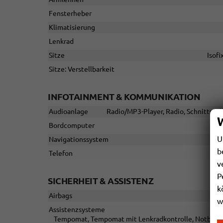
Fensterheber
Klimatisierung
Lenkrad
Sitze
Isofi
Sitze: Verstellbarkeit
INFOTAINMENT & KOMMUNIKATION
Audioanlage
Radio/MP3-Player, Radio, Schnittstel
Bordcomputer
U
Navigationssystem
b
Telefon
v
P
SICHERHEIT & ASSISTENZ
k
Airbags
w
Assistenzsysteme
Tempomat, Tempomat mit Lenkradkontrolle, Notbremsas