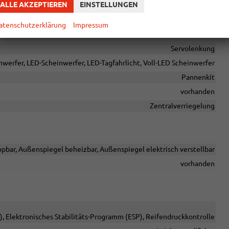
ALLE AKZEPTIEREN
EINSTELLUNGEN
chwindigkeitsbegrenzer
vorhanden
atenschutzerklärung
Impressum
tance Control vorne, Park Distance Control hinten, Rückfahrkamera
Servolenkung
werfer, LED-Scheinwerfer, LED-Tagfahrlicht, Voll-LED Scheinwerfer
Pannenkit
vorhanden
Zentralverriegelung
pbar, Außenspiegel beheizbar, Außenspiegel elektrisch verstellbar
vorhanden
, Elektronisches Stabilitäts-Programm (ESP), Reifendruckkontrolle