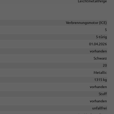
Leichtmetallfelge
Verbrennungsmotor (ICE)
5
5-türig
01.04.2026
vorhanden
Schwarz
20
Metallic
1315 kg
vorhanden
Stoff
vorhanden
unfallfrei