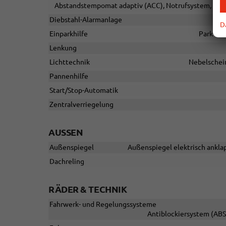
Abstandstempomat adaptiv (ACC), Notrufsystem, Ges
Diebstahl-Alarmanlage
D
Einparkhilfe
Park Dis
Lenkung
Lichttechnik
Nebelschein
Pannenhilfe
Start/Stop-Automatik
Zentralverriegelung
AUSSEN
Außenspiegel
Außenspiegel elektrisch anklap
Dachreling
RÄDER & TECHNIK
Fahrwerk- und Regelungssysteme
Antiblockiersystem (ABS)