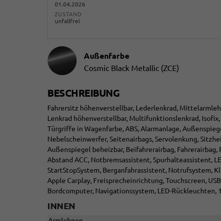
01.04.2026
ZUSTAND
unfallfrei
Außenfarbe
Cosmic Black Metallic (ZCE)
BESCHREIBUNG
Fahrersitz höhenverstellbar, Lederlenkrad, Mittelarmleh
Lenkrad höhenverstellbar, Multifunktionslenkrad, Isofix,
Türgriffe in Wagenfarbe, ABS, Alarmanlage, Außenspiegel
Nebelscheinwerfer, Seitenairbags, Servolenkung, Sitzhe
Außenspiegel beheizbar, Beifahrerairbag, Fahrerairbag,
Abstand ACC, Notbremsassistent, Spurhalteassistent, L
StartStopSystem, Berganfahrassistent, Notrufsystem, K
Apple Carplay, Freisprecheinrichtung, Touchscreen, USB
Bordcomputer, Navigationssystem, LED-Rückleuchten, 12
INNEN
Armlehnen