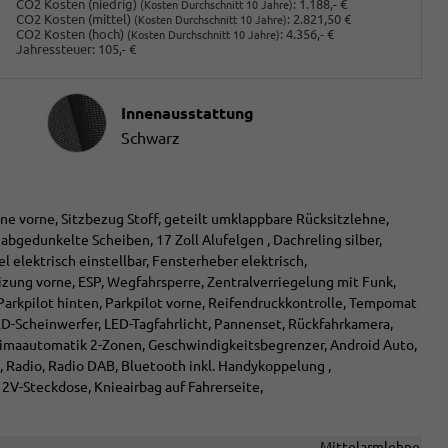
CO2 Kosten (niedrig)
:
1.188,- €
(Kosten Durchschnitt 10 Jahre)
CO2 Kosten (mittel)
:
2.821,50 €
(Kosten Durchschnitt 10 Jahre)
CO2 Kosten (hoch)
:
4.356,- €
(Kosten Durchschnitt 10 Jahre)
Jahressteuer:
105,- €
Innenausstattung
Innenausstattung
Schwarz
ne vorne, Sitzbezug Stoff, geteilt umklappbare Rücksitzlehne,
 abgedunkelte Scheiben, 17 Zoll Alufelgen , Dachreling silber,
 elektrisch einstellbar, Fensterheber elektrisch,
izung vorne, ESP, Wegfahrsperre, Zentralverriegelung mit Funk,
 Parkpilot hinten, Parkpilot vorne, Reifendruckkontrolle, Tempomat
ED-Scheinwerfer, LED-Tagfahrlicht, Pannenset, Rückfahrkamera,
limaautomatik 2-Zonen, Geschwindigkeitsbegrenzer, Android Auto,
, Radio, Radio DAB, Bluetooth inkl. Handykoppelung ,
V-Steckdose, Knieairbag auf Fahrerseite,
Mittelarmlehne