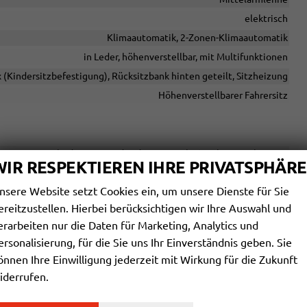
elektrisch
Klimaautomatik, 2-Zonen-Klimaautomatik
in Leder, höhenverstellbar, mit Multifunktionen
x (Kindersitzbefestigung), Rücksitzbank hinten geteilt, Sitzheizung
Höhenverstellbarer Fahrersitz
le USB, Digitalradio DAB, Android Auto, Apple CarPlay, Touchscreen
WIR RESPEKTIEREN IHRE PRIVATSPHÄRE
vorhanden
nsere Website setzt Cookies ein, um unsere Dienste für Sie
Navigation, Navigation per Audio
ereitzustellen. Hierbei berücksichtigen wir Ihre Auswahl und
Freisprecheinrichtung, Bluetooth
erarbeiten nur die Daten für Marketing, Analytics und
ersonalisierung, für die Sie uns Ihr Einverständnis geben. Sie
önnen Ihre Einwilligung jederzeit mit Wirkung für die Zukunft
Seitenairbags Vorne
iderrufen.
sistent (City-Safety), Berganfahrassistent, Spurhalteassistent,