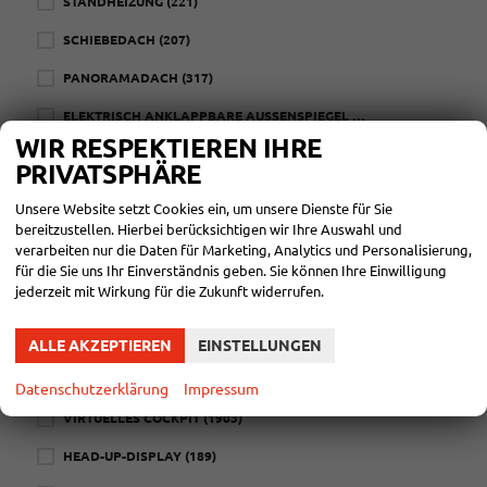
STANDHEIZUNG
(221)
SCHIEBEDACH
(207)
PANORAMADACH
(317)
ELEKTRISCH ANKLAPPBARE AUSSENSPIEGEL
(1507)
WIR RESPEKTIEREN IHRE
ELEKTRISCHE HECKKLAPPE
(824)
PRIVATSPHÄRE
LEDERLENKRAD
(1922)
Unsere Website setzt Cookies ein, um unsere Dienste für Sie
bereitzustellen. Hierbei berücksichtigen wir Ihre Auswahl und
BEHEIZBARE FRONTSCHEIBE
(228)
verarbeiten nur die Daten für Marketing, Analytics und Personalisierung,
FRONTSCHEIBE BEHEIZBAR
(228)
für die Sie uns Ihr Einverständnis geben. Sie können Ihre Einwilligung
jederzeit mit Wirkung für die Zukunft widerrufen.
BEHEIZBARES LENKRAD
(1026)
ALLE AKZEPTIEREN
EINSTELLUNGEN
Infotainment
NAVIGATIONSSYSTEM
(1533)
Datenschutzerklärung
Impressum
VIRTUELLES COCKPIT
(1903)
HEAD-UP-DISPLAY
(189)