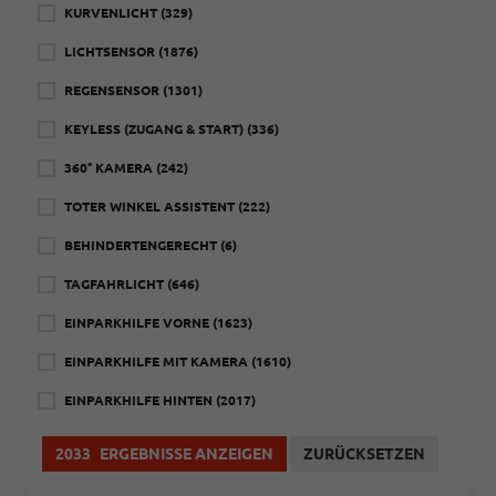
KURVENLICHT
(329)
LICHTSENSOR
(1876)
REGENSENSOR
(1301)
KEYLESS (ZUGANG & START)
(336)
360° KAMERA
(242)
TOTER WINKEL ASSISTENT
(222)
BEHINDERTENGERECHT
(6)
TAGFAHRLICHT
(646)
EINPARKHILFE VORNE
(1623)
EINPARKHILFE MIT KAMERA
(1610)
EINPARKHILFE HINTEN
(2017)
2033
ERGEBNISSE ANZEIGEN
ZURÜCKSETZEN