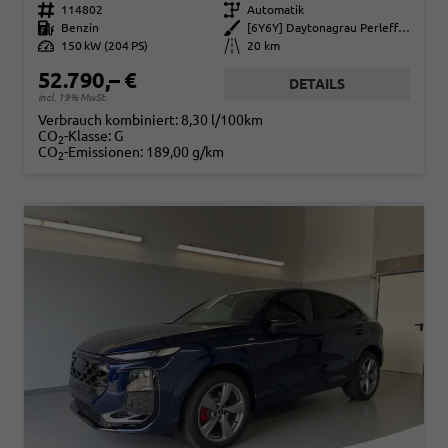
Fahrzeugnr.
114802
Getriebe
Automatik
Kraftstoff
Benzin
Außenfarbe
[6Y6Y] Daytonagrau Perleffekt
Leistung
150 kW (204 PS)
Kilometerstand
20 km
52.790,– €
DETAILS
incl. 19% MwSt.
Verbrauch kombiniert:
8,30 l/100km
CO
-Klasse:
G
2
CO
-Emissionen:
189,00 g/km
2