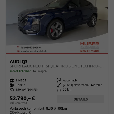
AUDI Q3
SPORTBACK NEU TFSI QUATTRO S LINE TECHPRO+MATRIX+AHK+ALU19+KLIMAPLUS+EXTSCHWARZ+DCC
sofort lieferbar
Neuwagen
Fahrzeugnr.
114805
Getriebe
Automatik
Kraftstoff
Benzin
Außenfarbe
[2D2D] Navarrablau Metallic
Leistung
150 kW (204 PS)
Kilometerstand
20 km
52.790,– €
DETAILS
incl. 19% MwSt.
Verbrauch kombiniert:
8,30 l/100km
CO
-Klasse:
G
2