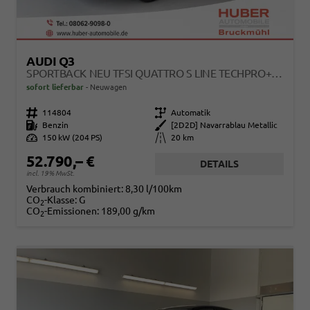
AUDI Q3
SPORTBACK NEU TFSI QUATTRO S LINE TECHPRO+MATRIX+AHK+ALU19+KLIMAPLUS+EXTSCHWARZ+DCC
sofort lieferbar
Neuwagen
Fahrzeugnr.
114804
Getriebe
Automatik
Kraftstoff
Benzin
Außenfarbe
[2D2D] Navarrablau Metallic
Leistung
150 kW (204 PS)
Kilometerstand
20 km
52.790,– €
DETAILS
incl. 19% MwSt.
Verbrauch kombiniert:
8,30 l/100km
CO
-Klasse:
G
2
CO
-Emissionen:
189,00 g/km
2