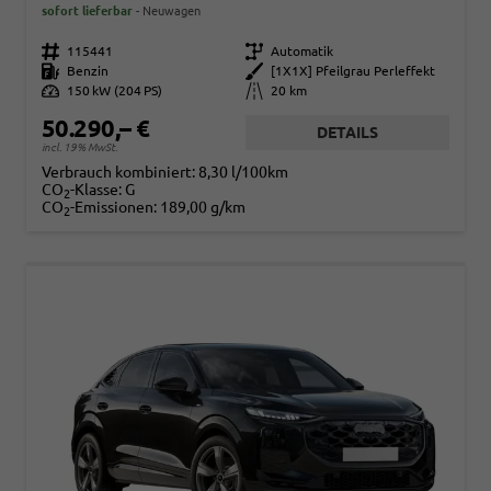
sofort lieferbar
Neuwagen
Fahrzeugnr.
115441
Getriebe
Automatik
Kraftstoff
Benzin
Außenfarbe
[1X1X] Pfeilgrau Perleffekt
Leistung
150 kW (204 PS)
Kilometerstand
20 km
50.290,– €
DETAILS
incl. 19% MwSt.
Verbrauch kombiniert:
8,30 l/100km
CO
-Klasse:
G
2
CO
-Emissionen:
189,00 g/km
2