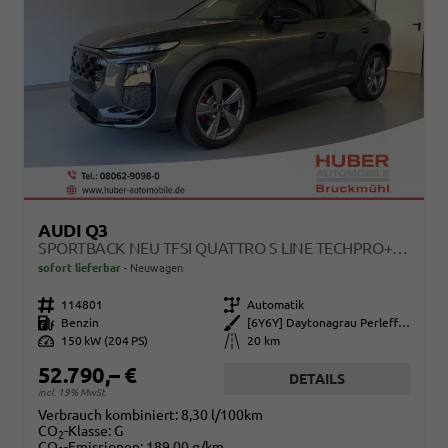
AUDI Q3
SPORTBACK NEU TFSI QUATTRO S LINE TECHPRO+MATRIX+AHK+ALU19+KLIMAPLUS+EXTSCHWARZ+DCC
sofort lieferbar
Neuwagen
Fahrzeugnr.
114801
Getriebe
Automatik
Kraftstoff
Benzin
Außenfarbe
[6Y6Y] Daytonagrau Perleffekt
Leistung
150 kW (204 PS)
Kilometerstand
20 km
52.790,– €
DETAILS
incl. 19% MwSt.
Verbrauch kombiniert:
8,30 l/100km
CO
-Klasse:
G
2
CO
-Emissionen:
189,00 g/km