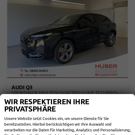
AUDI Q3
SPORTBACK NEU TFSI QUATTRO S LINE TECHPRO+MATRIX+AHK+ALU19+KLIMAPLUS+EXTSCHWARZ+DCC
sofort lieferbar
Neuwagen mit Tageszulassung
WIR RESPEKTIEREN IHRE
PRIVATSPHÄRE
Fahrzeugnr.
114399
Getriebe
Automatik
Kraftstoff
Benzin
Außenfarbe
[0E0E] Mythosschwarz Metallic
Unsere Website setzt Cookies ein, um unsere Dienste für Sie
Leistung
150 kW (204 PS)
Kilometerstand
20 km
bereitzustellen. Hierbei berücksichtigen wir Ihre Auswahl und
27.05.2026
verarbeiten nur die Daten für Marketing, Analytics und Personalisierung,