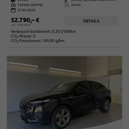
Leistung
150 kW (204 PS)
Kilometerstand
20 km
27.05.2026
52.790,– €
DETAILS
incl. 19% MwSt.
Verbrauch kombiniert:
8,30 l/100km
CO
-Klasse:
G
2
CO
-Emissionen:
189,00 g/km
2