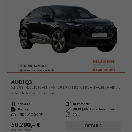
AUDI Q3
SPORTBACK NEU TFSI QUATTRO S LINE TECH+AHK+ALU19+LEDPLUS+KLIMAPLUS+EXTSCHWARZ
sofort lieferbar
Neuwagen
Fahrzeugnr.
115443
Getriebe
Automatik
Kraftstoff
Benzin
Außenfarbe
[0E0E] Mythosschwarz Metallic
Leistung
150 kW (204 PS)
Kilometerstand
20 km
50.290,– €
DETAILS
incl. 19% MwSt.