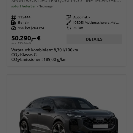
SPORTBACK NEU TFSI QUATTRO S LINE TECH+AHK+ALU19+LEDPLUS+KLIMAPLUS+EXTSCHWARZ
sofort lieferbar
Neuwagen
Fahrzeugnr.
115444
Getriebe
Automatik
Kraftstoff
Benzin
Außenfarbe
[0E0E] Mythosschwarz Metallic
Leistung
150 kW (204 PS)
Kilometerstand
20 km
50.290,– €
DETAILS
incl. 19% MwSt.
Verbrauch kombiniert:
8,30 l/100km
CO
-Klasse:
G
2
CO
-Emissionen:
189,00 g/km
2