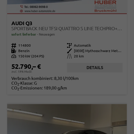
AUDI Q3
SPORTBACK NEU TFSI QUATTRO S LINE TECHPRO+MATRIX+AHK+ALU19+KLIMAPLUS+EXTSCHWARZ+DCC
sofort lieferbar
Neuwagen
Fahrzeugnr.
114800
Getriebe
Automatik
Kraftstoff
Benzin
Außenfarbe
[0E0E] Mythosschwarz Metallic
Leistung
150 kW (204 PS)
Kilometerstand
20 km
52.790,– €
DETAILS
incl. 19% MwSt.
Verbrauch kombiniert:
8,30 l/100km
CO
-Klasse:
G
2
CO
-Emissionen:
189,00 g/km
2