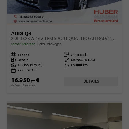
AUDI Q3
2.0L 132KW 16V TFSI SPORT QUATTRO ALLRAD/METALLIC
sofort lieferbar
Gebrauchtwagen
Fahrzeugnr.
113756
Getriebe
Automatik
Kraftstoff
Benzin
Außenfarbe
MONSUNGRAU
Leistung
132 kW (179 PS)
Kilometerstand
69.000 km
22.05.2015
16.950,– €
DETAILS
Differenzbesteuert