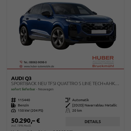
AUDI Q3
SPORTBACK NEU TFSI QUATTRO S LINE TECH+AHK+ALU19+LEDPLUS+KLIMAPLUS+EXTSCHWARZ
sofort lieferbar
Neuwagen
Fahrzeugnr.
115440
Getriebe
Automatik
Kraftstoff
Benzin
Außenfarbe
[2D2D] Navarrablau Metallic
Leistung
150 kW (204 PS)
Kilometerstand
20 km
50.290,– €
DETAILS
incl. 19% MwSt.