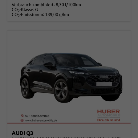
Verbrauch kombiniert:
8,30 l/100km
CO
-Klasse:
G
2
CO
-Emissionen:
189,00 g/km
2
AUDI Q3