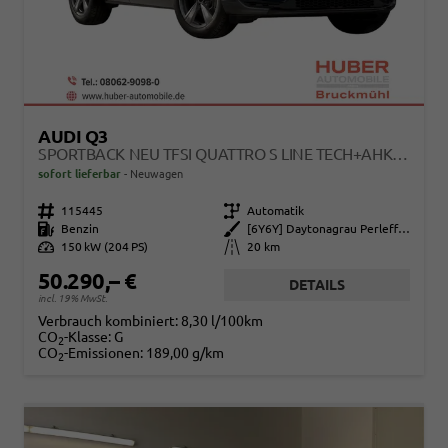
AUDI Q3
SPORTBACK NEU TFSI QUATTRO S LINE TECH+AHK+ALU19+LEDPLUS+KLIMAPLUS+EXTSCHWARZ
sofort lieferbar
Neuwagen
Fahrzeugnr.
115445
Getriebe
Automatik
Kraftstoff
Benzin
Außenfarbe
[6Y6Y] Daytonagrau Perleffekt
Leistung
150 kW (204 PS)
Kilometerstand
20 km
50.290,– €
DETAILS
incl. 19% MwSt.
Verbrauch kombiniert:
8,30 l/100km
CO
-Klasse:
G
2
CO
-Emissionen:
189,00 g/km
2