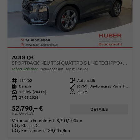
AUDI Q3
SPORTBACK NEU TFSI QUATTRO S LINE TECHPRO+MATRIX+AHK+ALU19+KLIMAPLUS+EXTSCHWARZ+DCC
sofort lieferbar
Neuwagen mit Tageszulassung
Fahrzeugnr.
114402
Getriebe
Automatik
Kraftstoff
Benzin
Außenfarbe
[6Y6Y] Daytonagrau Perleffekt
Leistung
150 kW (204 PS)
Kilometerstand
20 km
27.05.2026
52.790,– €
DETAILS
incl. 19% MwSt.
Verbrauch kombiniert:
8,30 l/100km
CO
-Klasse:
G
2
CO
-Emissionen:
189,00 g/km
2