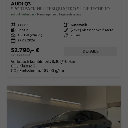
AUDI Q3
SPORTBACK NEU TFSI QUATTRO S LINE TECHPRO+MATRIX+AHK+ALU19+KLIMAPLUS+EXTSCHWARZ+DCC
sofort lieferbar
Neuwagen mit Tageszulassung
Fahrzeugnr.
114400
Getriebe
Automatik
Kraftstoff
Benzin
Außenfarbe
[2Y2Y] Gletscherweiß Metallic
Leistung
150 kW (204 PS)
Kilometerstand
20 km
27.05.2026
52.790,– €
DETAILS
incl. 19% MwSt.
Verbrauch kombiniert:
8,30 l/100km
CO
-Klasse:
G
2
CO
-Emissionen:
189,00 g/km
2