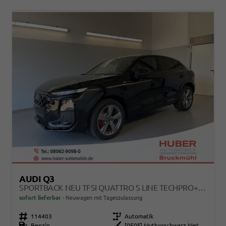
AUDI Q3
SPORTBACK NEU TFSI QUATTRO S LINE TECHPRO+MATRIX+AHK+ALU19+KLIMAPLUS+EXTSCHWARZ+DCC
sofort lieferbar
Neuwagen mit Tageszulassung
Fahrzeugnr.
114403
Getriebe
Automatik
Kraftstoff
Benzin
Außenfarbe
[0E0E] Mythosschwarz Metallic