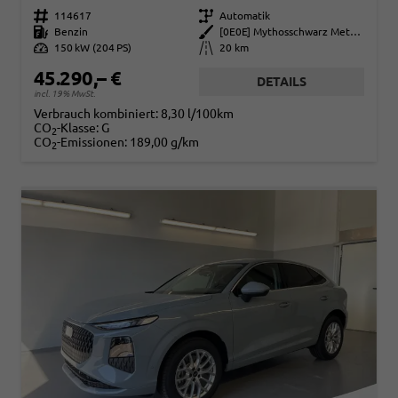
Fahrzeugnr.
114617
Getriebe
Automatik
Kraftstoff
Benzin
Außenfarbe
[0E0E] Mythosschwarz Metallic
Leistung
150 kW (204 PS)
Kilometerstand
20 km
45.290,– €
DETAILS
incl. 19% MwSt.
Verbrauch kombiniert:
8,30 l/100km
CO
-Klasse:
G
2
CO
-Emissionen:
189,00 g/km
2