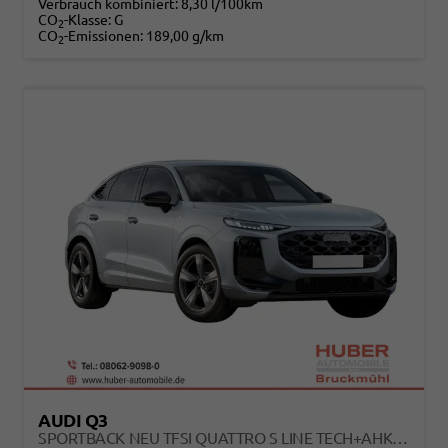
Verbrauch kombiniert:
8,30 l/100km
CO
-Klasse:
G
2
CO
-Emissionen:
189,00 g/km
2
AUDI Q3
SPORTBACK NEU TFSI QUATTRO S LINE TECH+AHK+ALU19+LEDPLUS+KLIMAPLUS+EXTSCHWARZ