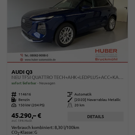
AUDI Q3
NEU TFSI QUATTRO TECH+AHK+LEDPLUS+ACC+KAMERA+ALU18+VOLLLACK
sofort lieferbar
Neuwagen
Fahrzeugnr.
114616
Getriebe
Automatik
Kraftstoff
Benzin
Außenfarbe
[2D2D] Navarrablau Metallic
Leistung
150 kW (204 PS)
Kilometerstand
20 km
45.290,– €
DETAILS
incl. 19% MwSt.
Verbrauch kombiniert:
8,30 l/100km
CO
-Klasse:
G
2