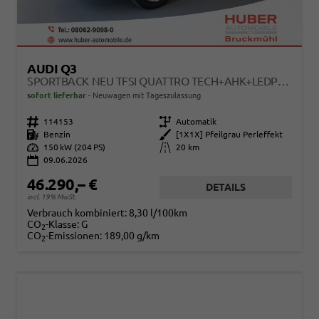
AUDI Q3
SPORTBACK NEU TFSI QUATTRO TECH+AHK+LEDPLUS+ACC+KAMERA+ALU18+VOLLLACK
sofort lieferbar
Neuwagen mit Tageszulassung
Fahrzeugnr.
114153
Getriebe
Automatik
Kraftstoff
Benzin
Außenfarbe
[1X1X] Pfeilgrau Perleffekt
Leistung
150 kW (204 PS)
Kilometerstand
20 km
09.06.2026
46.290,– €
DETAILS
incl. 19% MwSt.
Verbrauch kombiniert:
8,30 l/100km
CO
-Klasse:
G
2
CO
-Emissionen:
189,00 g/km
2