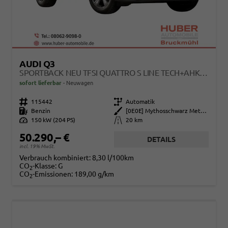
AUDI Q3
SPORTBACK NEU TFSI QUATTRO S LINE TECH+AHK+ALU19+LEDPLUS+KLIMAPLUS+EXTSCHWARZ
sofort lieferbar
Neuwagen
Fahrzeugnr.
115442
Getriebe
Automatik
Kraftstoff
Benzin
Außenfarbe
[0E0E] Mythosschwarz Metallic
Leistung
150 kW (204 PS)
Kilometerstand
20 km
50.290,– €
DETAILS
incl. 19% MwSt.
Verbrauch kombiniert:
8,30 l/100km
CO
-Klasse:
G
2
CO
-Emissionen:
189,00 g/km
2