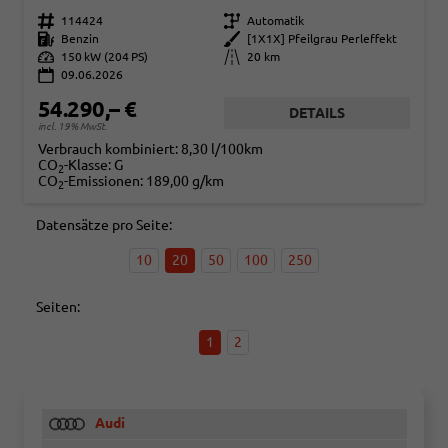
Fahrzeugnr.
114424
Getriebe
Automatik
Kraftstoff
Benzin
Außenfarbe
[1X1X] Pfeilgrau Perleffekt
Leistung
150 kW (204 PS)
Kilometerstand
20 km
09.06.2026
54.290,– €
DETAILS
incl. 19% MwSt.
Verbrauch kombiniert:
8,30 l/100km
CO
-Klasse:
G
2
CO
-Emissionen:
189,00 g/km
2
Datensätze pro Seite:
10
20
50
100
250
Seiten:
1
2
Audi