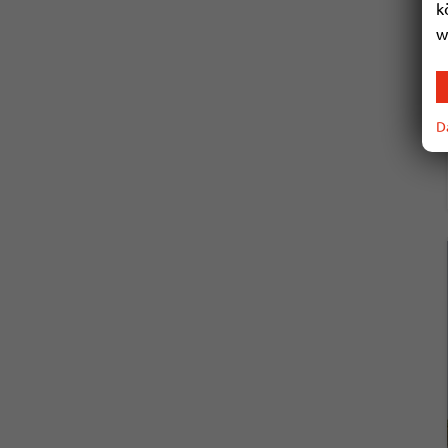
k
w
D