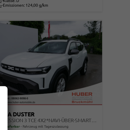
-Klasse:
D
2
-Emissionen:
124,00 g/km
2
ACIA DUSTER
EXPRESSION 3 TCE 4X2*NAVI-ÜBER-SMARTLINK*AHK*PDC-KAMERA*LED*SHZ*17-ZOLL
ort lieferbar
Fahrzeug mit Tageszulassung