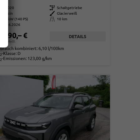
114020
Getriebe
Schaltgetriebe
Benzin
Außenfarbe
Glacierweiß
103 kW (140 PS)
Kilometerstand
10 km
01.06.2026
5.390,– €
DETAILS
. 19% MwSt.
rbrauch kombiniert:
6,10 l/100km
-Klasse:
D
2
-Emissionen:
123,00 g/km
2