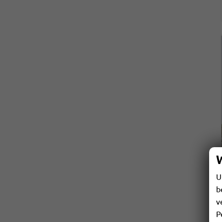
U
b
v
P