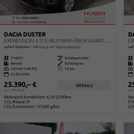
DACIA DUSTER
D
EXPRESSION 3 TCE 4X2*NAVI-ÜBER-SMARTLINK*AHK*PDC-KAMERA*LED*SHZ*17-ZOLL
sofort lieferbar
Fahrzeug mit Tageszulassung
sof
Fahrzeugnr.
114021
Getriebe
Schaltgetriebe
Fahrzeugnr.
Kraftstoff
Benzin
Außenfarbe
Schistégrau
Kraftstoff
Leistung
103 kW (140 PS)
Kilometerstand
10 km
Leistung
01.06.2026
25.390,– €
2
DETAILS
incl. 19% MwSt.
incl
Verbrauch kombiniert:
6,10 l/100km
Ve
CO
-Klasse:
D
CO
2
CO
-Emissionen:
123,00 g/km
CO
2