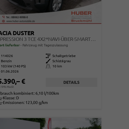
ACIA DUSTER
EXPRESSION 3 TCE 4X2*NAVI-ÜBER-SMARTLINK*AHK*PDC-KAMERA*LED*SHZ*17-ZOLL
ort lieferbar
Fahrzeug mit Tageszulassung
114026
Getriebe
Schaltgetriebe
Benzin
Außenfarbe
Schistégrau
103 kW (140 PS)
Kilometerstand
10 km
01.06.2026
5.390,– €
DETAILS
. 19% MwSt.
rbrauch kombiniert:
6,10 l/100km
-Klasse:
D
2
-Emissionen:
123,00 g/km
2