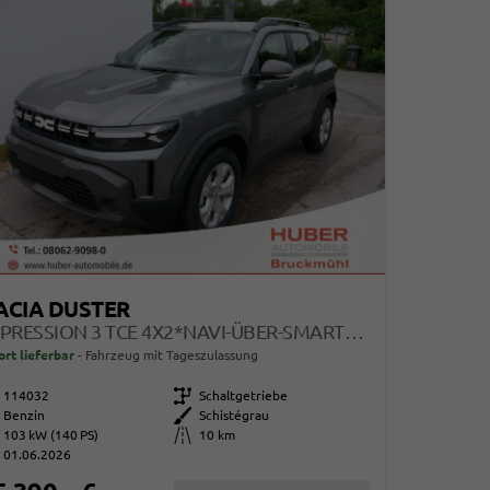
ACIA DUSTER
EXPRESSION 3 TCE 4X2*NAVI-ÜBER-SMARTLINK*AHK*PDC-KAMERA*LED*SHZ*17-ZOLL
ort lieferbar
Fahrzeug mit Tageszulassung
114032
Getriebe
Schaltgetriebe
Benzin
Außenfarbe
Schistégrau
103 kW (140 PS)
Kilometerstand
10 km
01.06.2026