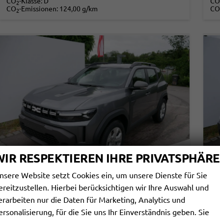
CO
-Klasse:
D
CO
2
CO
-Emissionen:
124,00 g/km
CO
2
WIR RESPEKTIEREN IHRE PRIVATSPHÄRE
nsere Website setzt Cookies ein, um unsere Dienste für Sie
ereitzustellen. Hierbei berücksichtigen wir Ihre Auswahl und
DACIA DUSTER
D
erarbeiten nur die Daten für Marketing, Analytics und
EXPRESSION 3 TCE 4X2*NAVI-ÜBER-SMARTLINK*AHK*PDC-KAMERA*LED*SHZ*17-ZOLL
ersonalisierung, für die Sie uns Ihr Einverständnis geben. Sie
sofort lieferbar
Fahrzeug mit Tageszulassung
sof