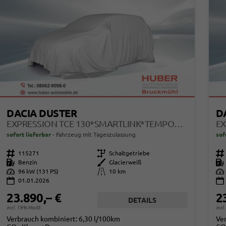
DACIA DUSTER
D
EXPRESSION TCE 130*SMARTLINK*TEMPOMAT*LED*PDC-KAMERA*SHZ*KLIMA*17-ZOLL
sofort lieferbar
Fahrzeug mit Tageszulassung
sof
Fahrzeugnr.
115271
Getriebe
Schaltgetriebe
Fahrzeugnr.
Kraftstoff
Benzin
Außenfarbe
Glacierweiß
Kraftstoff
Leistung
96 kW (131 PS)
Kilometerstand
10 km
Leistung
01.01.2026
23.890,– €
2
DETAILS
incl. 19% MwSt.
incl
Verbrauch kombiniert:
6,30 l/100km
Ve