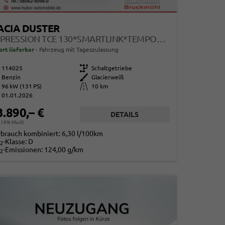
ACIA DUSTER
EXPRESSION TCE 130*SMARTLINK*TEMPOMAT*LED*PDC-KAMERA*SHZ*KLIMA*17-ZOLL
ort lieferbar
Fahrzeug mit Tageszulassung
114025
Getriebe
Schaltgetriebe
Benzin
Außenfarbe
Glacierweiß
96 kW (131 PS)
Kilometerstand
10 km
01.01.2026
3.890,– €
DETAILS
. 19% MwSt.
rbrauch kombiniert:
6,30 l/100km
-Klasse:
D
2
-Emissionen:
124,00 g/km
2