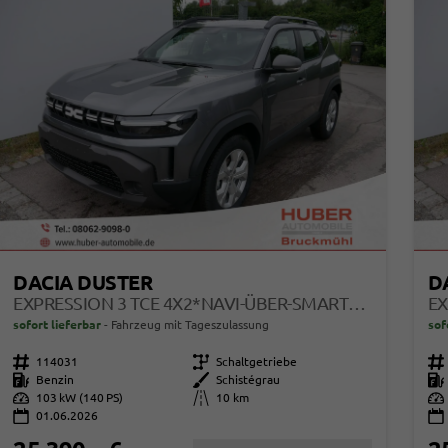
DACIA DUSTER
D
EXPRESSION 3 TCE 4X2*NAVI-ÜBER-SMARTLINK*AHK*PDC-KAMERA*LED*SHZ*17-ZOLL
sofort lieferbar
Fahrzeug mit Tageszulassung
sof
Fahrzeugnr.
114031
Getriebe
Schaltgetriebe
Fahrzeugnr.
Kraftstoff
Benzin
Außenfarbe
Schistégrau
Kraftstoff
Leistung
103 kW (140 PS)
Kilometerstand
10 km
Leistung
01.06.2026