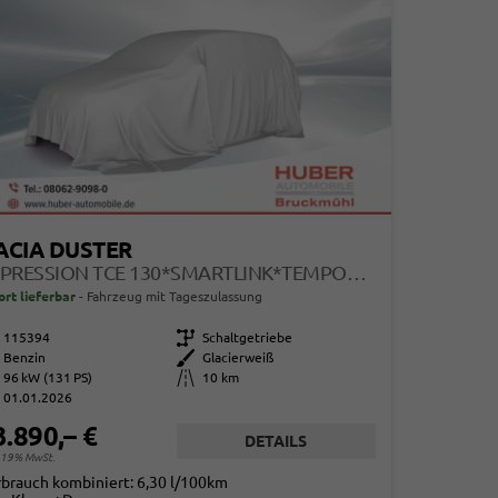
ACIA DUSTER
EXPRESSION TCE 130*SMARTLINK*TEMPOMAT*LED*PDC-KAMERA*SHZ*KLIMA*17-ZOLL
ort lieferbar
Fahrzeug mit Tageszulassung
115394
Getriebe
Schaltgetriebe
Benzin
Außenfarbe
Glacierweiß
96 kW (131 PS)
Kilometerstand
10 km
01.01.2026
3.890,– €
DETAILS
. 19% MwSt.
rbrauch kombiniert:
6,30 l/100km