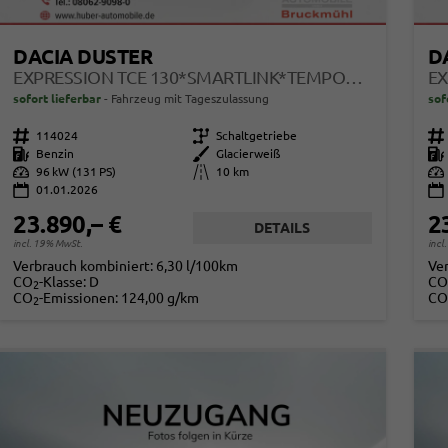
DACIA DUSTER
D
EXPRESSION TCE 130*SMARTLINK*TEMPOMAT*LED*PDC-KAMERA*SHZ*KLIMA*17-ZOLL
sofort lieferbar
Fahrzeug mit Tageszulassung
sof
Fahrzeugnr.
114024
Getriebe
Schaltgetriebe
Fahrzeugnr.
Kraftstoff
Benzin
Außenfarbe
Glacierweiß
Kraftstoff
Leistung
96 kW (131 PS)
Kilometerstand
10 km
Leistung
01.01.2026
23.890,– €
2
DETAILS
incl. 19% MwSt.
incl
Verbrauch kombiniert:
6,30 l/100km
Ve
CO
-Klasse:
D
CO
2
CO
-Emissionen:
124,00 g/km
CO
2