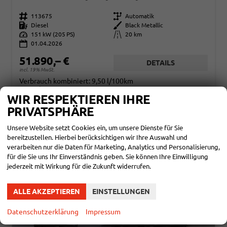
Fahrzeugnr.
113675
Getriebe
Automatik
Kraftstoff
Diesel
Außenfarbe
Black Metallic
Leistung
151 kW (205 PS)
Kilometerstand
20 km
01.04.2026
51.890,– €
DETAILS
incl. 19% MwSt.
Verbrauch kombiniert:
9,50 l/100km
CO
-Klasse:
G
2
WIR RESPEKTIEREN IHRE
CO
-Emissionen:
230,00 g/km
2
PRIVATSPHÄRE
Unsere Website setzt Cookies ein, um unsere Dienste für Sie
bereitzustellen. Hierbei berücksichtigen wir Ihre Auswahl und
verarbeiten nur die Daten für Marketing, Analytics und Personalisierung,
für die Sie uns Ihr Einverständnis geben. Sie können Ihre Einwilligung
jederzeit mit Wirkung für die Zukunft widerrufen.
ALLE AKZEPTIEREN
EINSTELLUNGEN
Datenschutzerklärung
Impressum