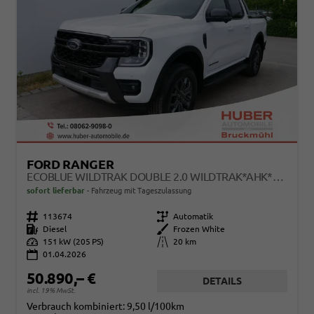
FORD RANGER
ECOBLUE WILDTRAK DOUBLE 2.0 WILDTRAK*AHK*NAVI*LED*PDC*KAMERA*TEMPOMAT*SHZ*KLIMA
sofort lieferbar
Fahrzeug mit Tageszulassung
Fahrzeugnr.
113674
Getriebe
Automatik
Kraftstoff
Diesel
Außenfarbe
Frozen White
Leistung
151 kW (205 PS)
Kilometerstand
20 km
01.04.2026
50.890,– €
DETAILS
incl. 19% MwSt.
Verbrauch kombiniert:
9,50 l/100km