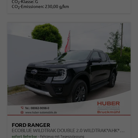
CO
-Klasse:
G
2
CO
-Emissionen:
230,00 g/km
2
FORD RANGER
ECOBLUE WILDTRAK DOUBLE 2.0 WILDTRAK*AHK*NAVI*LED*PDC*KAMERA*TEMPOMAT*SHZ*KLIMA
sofort lieferbar
Fahrzeug mit Tageszulassung