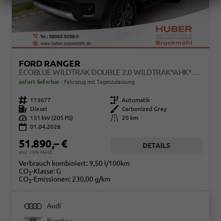
FORD RANGER
ECOBLUE WILDTRAK DOUBLE 2.0 WILDTRAK*AHK*NAVI*LED*PDC*KAMERA*TEMPOMAT*SHZ*KLIMA
sofort lieferbar
Fahrzeug mit Tageszulassung
Fahrzeugnr.
113677
Getriebe
Automatik
Kraftstoff
Diesel
Außenfarbe
Carbonized Grey
Leistung
151 kW (205 PS)
Kilometerstand
20 km
01.04.2026
51.890,– €
DETAILS
incl. 19% MwSt.
Verbrauch kombiniert:
9,50 l/100km
CO
-Klasse:
G
2
CO
-Emissionen:
230,00 g/km
2
Audi