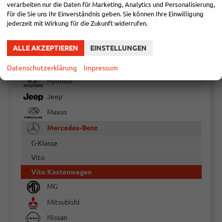
Citroën
verarbeiten nur die Daten für Marketing, Analytics und Personalisierung,
für die Sie uns Ihr Einverständnis geben. Sie können Ihre Einwilligung
Cupra
jederzeit mit Wirkung für die Zukunft widerrufen.
Dacia
ALLE AKZEPTIEREN
EINSTELLUNGEN
Fiat
Ford
Datenschutzerklärung
Impressum
Hyundai
Jeep
Maxus
Mercedes-Benz
G-Klasse
Vito
Vito Kastenwagen
MG
Mitsubishi
Nissan