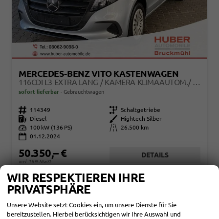
MERCEDES-BENZ VITO KASTENWAGEN
116CDI L3 EXTRA LANG / KAMERA KLIMAAUTOM./ AHK CARPLAY ALLWETTER
sofort lieferbar
Gebrauchtwagen
Fahrzeugnr.
114349
Getriebe
Schaltgetriebe
Kraftstoff
Diesel
Außenfarbe
Hightech Silber
Leistung
100 kW (136 PS)
Kilometerstand
26.500 km
01.12.2024
50.350,– €
DETAILS
incl. 19% MwSt.
WIR RESPEKTIEREN IHRE
PRIVATSPHÄRE
Audi
Unsere Website setzt Cookies ein, um unsere Dienste für Sie
Bentley
bereitzustellen. Hierbei berücksichtigen wir Ihre Auswahl und