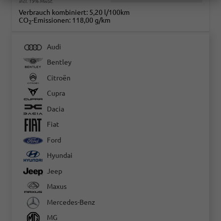
incl. 19% MwSt.
Verbrauch kombiniert:
5,20 l/100km
CO
-Emissionen:
118,00 g/km
2
Audi
Bentley
Citroën
Cupra
Dacia
Fiat
Ford
Hyundai
Jeep
Maxus
Mercedes-Benz
MG