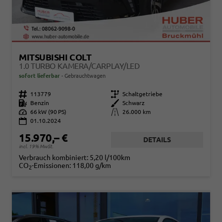
MITSUBISHI COLT
1.0 TURBO KAMERA/CARPLAY/LED
sofort lieferbar
Gebrauchtwagen
Fahrzeugnr.
113779
Getriebe
Schaltgetriebe
Kraftstoff
Benzin
Außenfarbe
Schwarz
Leistung
66 kW (90 PS)
Kilometerstand
26.000 km
01.10.2024
15.970,– €
DETAILS
incl. 19% MwSt.
Verbrauch kombiniert:
5,20 l/100km
CO
-Emissionen:
118,00 g/km
2