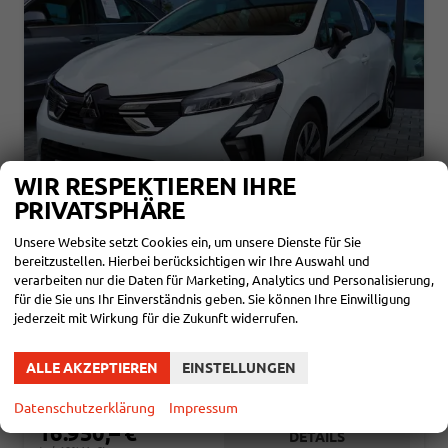
WIR RESPEKTIEREN IHRE
PRIVATSPHÄRE
Unsere Website setzt Cookies ein, um unsere Dienste für Sie
bereitzustellen. Hierbei berücksichtigen wir Ihre Auswahl und
MITSUBISHI COLT
verarbeiten nur die Daten für Marketing, Analytics und Personalisierung,
1.0 TURBO KAMERA/CARPLAY/LED
für die Sie uns Ihr Einverständnis geben. Sie können Ihre Einwilligung
sofort lieferbar
Gebrauchtwagen
jederzeit mit Wirkung für die Zukunft widerrufen.
Fahrzeugnr.
113778
Getriebe
Schaltgetriebe
Kraftstoff
Benzin
Außenfarbe
Arctic Weiß
ALLE AKZEPTIEREN
EINSTELLUNGEN
Leistung
66 kW (90 PS)
Kilometerstand
27.000 km
11.10.2024
Datenschutzerklärung
Impressum
16.950,– €
DETAILS