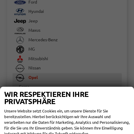
Ford
Hyundai
Jeep
Maxus
Mercedes-Benz
MG
Mitsubishi
Nissan
Opel
Corsa
WIR RESPEKTIEREN IHRE
Frontera
PRIVATSPHÄRE
Mokka
Unsere Website setzt Cookies ein, um unsere Dienste für Sie
Vivaro
bereitzustellen. Hierbei berücksichtigen wir Ihre Auswahl und
Peugeot
verarbeiten nur die Daten für Marketing, Analytics und Personalisierung,
für die Sie uns Ihr Einverständnis geben. Sie können Ihre Einwilligung
Renault
jederzeit mit Wirkung für die Zukunft widerrufen.