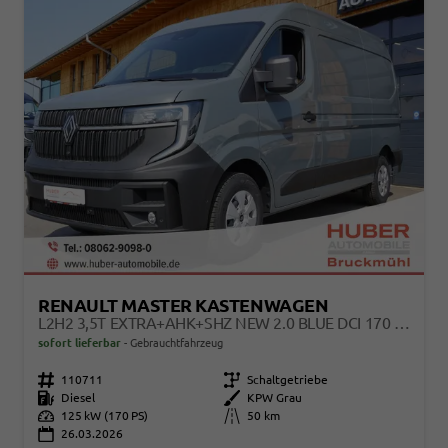
RENAULT MASTER KASTENWAGEN
L2H2 3,5T EXTRA+AHK+SHZ NEW 2.0 BLUE DCI 170 EXTRA AHK/SHZ/KAMERA
sofort lieferbar
Gebrauchtfahrzeug
Fahrzeugnr.
110711
Getriebe
Schaltgetriebe
Kraftstoff
Diesel
Außenfarbe
KPW Grau
Leistung
125 kW (170 PS)
Kilometerstand
50 km
26.03.2026