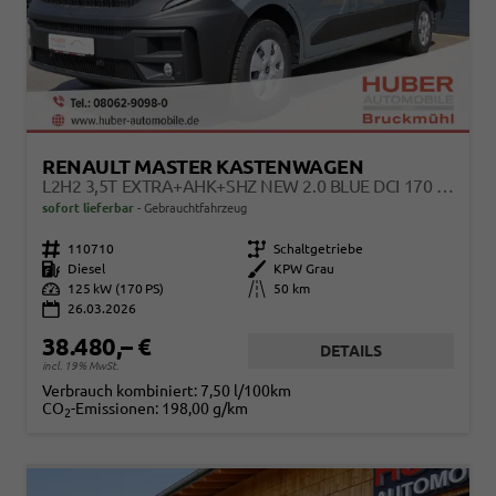
RENAULT MASTER KASTENWAGEN
L2H2 3,5T EXTRA+AHK+SHZ NEW 2.0 BLUE DCI 170 EXTRA AHK/SHZ/KAMERA
sofort lieferbar
Gebrauchtfahrzeug
Fahrzeugnr.
110710
Getriebe
Schaltgetriebe
Kraftstoff
Diesel
Außenfarbe
KPW Grau
Leistung
125 kW (170 PS)
Kilometerstand
50 km
26.03.2026
38.480,– €
DETAILS
incl. 19% MwSt.
Verbrauch kombiniert:
7,50 l/100km
CO
-Emissionen:
198,00 g/km
2