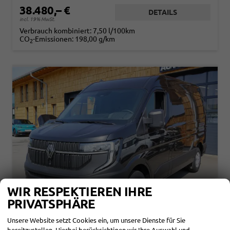
38.480,– €
DETAILS
incl. 19% MwSt.
Verbrauch kombiniert:
7,50 l/100km
CO
-Emissionen:
198,00 g/km
2
WIR RESPEKTIEREN IHRE
PRIVATSPHÄRE
Unsere Website setzt Cookies ein, um unsere Dienste für Sie