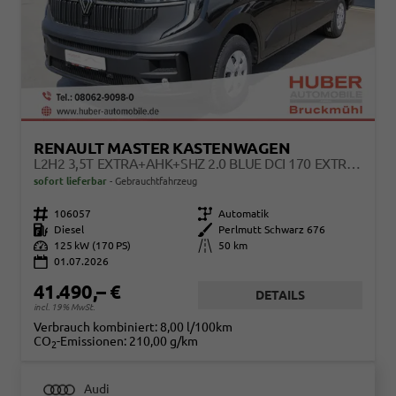
RENAULT MASTER KASTENWAGEN
L2H2 3,5T EXTRA+AHK+SHZ 2.0 BLUE DCI 170 EXTRA AUTOMATIK AHK/SHZ/KAMERA
sofort lieferbar
Gebrauchtfahrzeug
Fahrzeugnr.
106057
Getriebe
Automatik
Kraftstoff
Diesel
Außenfarbe
Perlmutt Schwarz 676
Leistung
125 kW (170 PS)
Kilometerstand
50 km
01.07.2026
41.490,– €
DETAILS
incl. 19% MwSt.
Verbrauch kombiniert:
8,00 l/100km
CO
-Emissionen:
210,00 g/km
2
Audi