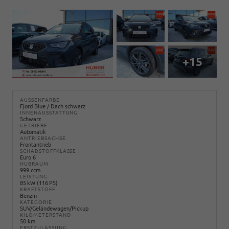
+15
AUSSENFARBE
Fjord Blue / Dach schwarz
INNENAUSSTATTUNG
Schwarz
GETRIEBE
Automatik
ANTRIEBSACHSE
Frontantrieb
SCHADSTOFFKLASSE
Euro 6
HUBRAUM
999 ccm
LEISTUNG
85 kW (116 PS)
KRAFTSTOFF
Benzin
KATEGORIE
SUV/Geländewagen/Pickup
KILOMETERSTAND
50 km
ERSTZULASSUNG