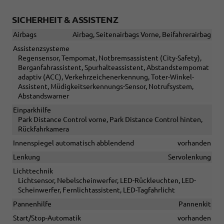
SICHERHEIT & ASSISTENZ
Airbags
Airbag, Seitenairbags Vorne, Beifahrerairbag
Assistenzsysteme
Regensensor, Tempomat, Notbremsassistent (City-Safety),
Berganfahrassistent, Spurhalteassistent, Abstandstempomat
adaptiv (ACC), Verkehrzeichenerkennung, Toter-Winkel-
Assistent, Müdigkeitserkennungs-Sensor, Notrufsystem,
Abstandswarner
Einparkhilfe
Park Distance Control vorne, Park Distance Control hinten,
Rückfahrkamera
Innenspiegel automatisch abblendend
vorhanden
Lenkung
Servolenkung
Lichttechnik
Lichtsensor, Nebelscheinwerfer, LED-Rückleuchten, LED-
Scheinwerfer, Fernlichtassistent, LED-Tagfahrlicht
Pannenhilfe
Pannenkit
Start/Stop-Automatik
vorhanden