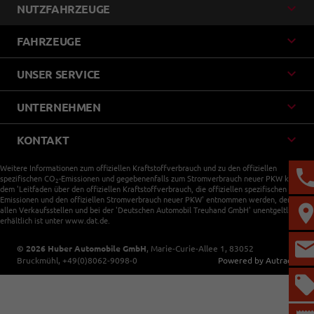
NUTZFAHRZEUGE
FAHRZEUGE
UNSER SERVICE
UNTERNEHMEN
KONTAKT
Weitere Informationen zum offiziellen Kraftstoffverbrauch und zu den offiziellen
spezifischen CO
-Emissionen und gegebenenfalls zum Stromverbrauch neuer PKW können
2
dem 'Leitfaden über den offiziellen Kraftstoffverbrauch, die offiziellen spezifischen CO
-
2
Emissionen und den offiziellen Stromverbrauch neuer PKW' entnommen werden, der an
allen Verkaufsstellen und bei der 'Deutschen Automobil Treuhand GmbH' unentgeltlich
erhältlich ist unter www.dat.de.
© 2026
Huber Automobile GmbH
,
Marie-Curie-Allee 1
,
83052
Bruckmühl,
+49(0)8062-9098-0
Powered by Autrado