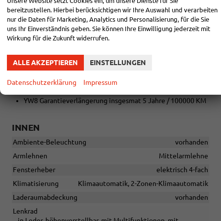
Unsere Website setzt Cookies ein, um unsere Dienste für Sie
bereitzustellen. Hierbei berücksichtigen wir Ihre Auswahl und verarbeiten
nur die Daten für Marketing, Analytics und Personalisierung, für die Sie
AUßEN:
uns Ihr Einverständnis geben. Sie können Ihre Einwilligung jederzeit mit
Wirkung für die Zukunft widerrufen.
18 Zoll Räder
PDN Safe & Driving XL
PQS Kessy
ALLE AKZEPTIEREN
EINSTELLUNGEN
PST Wireless Charger, Armlehne vorne
PUT 18 Zoll Performance Alufelgen
Datenschutzerklärung
Impressum
PXX Full LED Scheinwerfer
YW8 Garantieverlängerung insgesmat 5 Jahre / 100000 KM
INNEN
Ambiente-Beleuchtung
vorhanden
Armlehnen
Mittelarmlehne
Fensterheber
elektrisch 4-fach
Klimatisierung
Klimaautomatik, 2-Zonen-Klimaautomatik
Laderaumabdeckung
vorhanden
Lenkrad
in Leder, höhenverstellbar, mit Multifunktionen, mit