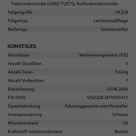
Traktionskontrolle (ASR/CTS/ETS), Reifendruckkontrolle
Felgengröße
18 Zoll
Felgentyp
Leichtmetallfelge
Reifentyp
Sommerreifen
SONSTIGES
Antriebsart
Verbrennungsmotor (ICE)
Anzahl Sitzplätze
5
Anzahl Türen
5-türig
Anzahl Vorbesitzer
1
Erstzulassung
25.06.2026
FIN (VIN)
VSSZZZKJ8TR593421
Garantieleistung
Fahrzeuggarantie vom Hersteller
Innenausstattung
Schwarz
Kilometerstand
50
Kraftstoff: emissionsärmster
Benzin