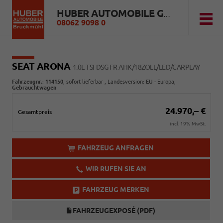
HUBER AUTOMOBILE GMBH
08062 9098 0
SEAT ARONA
1.0L TSI DSG FR AHK/18ZOLL/LED/CARPLAY
Fahrzeugnr.
:
114150
,
sofort lieferbar
, Landesversion: EU - Europa,
Gebrauchtwagen
24.970,– €
Gesamtpreis
incl. 19% MwSt.
FAHRZEUG ANFRAGEN
WIR RUFEN SIE AN
FAHRZEUG MERKEN
FAHRZEUGEXPOSÉ (PDF)