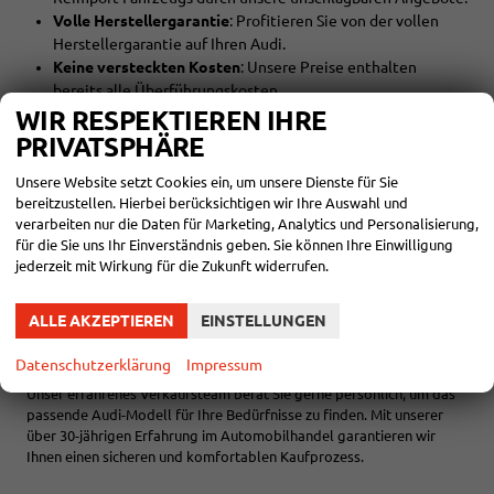
Volle Herstellergarantie
: Profitieren Sie von der vollen
Herstellergarantie auf Ihren Audi.
Keine versteckten Kosten
: Unsere Preise enthalten
bereits alle Überführungskosten.
Flexible Finanzierung
: Wählen Sie zwischen Kauf,
WIR RESPEKTIEREN IHRE
Finanzierung oder Leasing – wir bieten Ihnen
PRIVATSPHÄRE
maßgeschneiderte Lösungen.
Unsere Website setzt Cookies ein, um unsere Dienste für Sie
Leasing
: Profitieren Sie von günstigen Leasingraten und
bereitzustellen. Hierbei berücksichtigen wir Ihre Auswahl und
Laufzeiten bis zu 60 Monaten, sowohl für private als auch
verarbeiten nur die Daten für Marketing, Analytics und Personalisierung,
gewerbliche Kunden.
für die Sie uns Ihr Einverständnis geben. Sie können Ihre Einwilligung
Bezahlmöglichkeiten
: Bezahlen Sie bequem bei der
jederzeit mit Wirkung für die Zukunft widerrufen.
Fahrzeugübergabe in bar, per Online-Überweisung oder
durch Ihre Bank.
ALLE AKZEPTIEREN
EINSTELLUNGEN
PERSÖNLICHE BERATUNG UND INDIVIDUELLE
ANGEBOTE
Datenschutzerklärung
Impressum
Unser erfahrenes Verkaufsteam berät Sie gerne persönlich, um das
passende Audi-Modell für Ihre Bedürfnisse zu finden. Mit unserer
über 30-jährigen Erfahrung im Automobilhandel garantieren wir
Ihnen einen sicheren und komfortablen Kaufprozess.