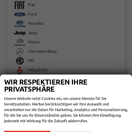
Fiat
Ford
Hyundai
Jeep
Maxus
Mercedes-Benz
MG
Mitsubishi
Nissan
WIR RESPEKTIEREN IHRE
PRIVATSPHÄRE
Opel
Peugeot
Unsere Website setzt Cookies ein, um unsere Dienste für Sie
bereitzustellen. Hierbei berücksichtigen wir Ihre Auswahl und
Renault
verarbeiten nur die Daten für Marketing, Analytics und Personalisierung,
für die Sie uns Ihr Einverständnis geben. Sie können Ihre Einwilligung
SEAT
jederzeit mit Wirkung für die Zukunft widerrufen.
Skoda