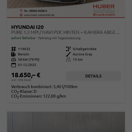
HYUNDAI I20
PURE 1.2 MPI / NAVI PDC HINTEN + KAMERA ABGEDUNKELTE SCHEIBEN TEMPOMAT ALU 16"
sofort lieferbar
Fahrzeug mit Tageszulassung
Fahrzeugnr.
114632
Getriebe
Schaltgetriebe
Kraftstoff
Benzin
Außenfarbe
Aurora Gray
Leistung
58 kW (79 PS)
Kilometerstand
15 km
01.12.2025
18.650,– €
DETAILS
incl. 19% MwSt.
Verbrauch kombiniert:
5,40 l/100km
CO
-Klasse:
D
2
CO
-Emissionen:
122,00 g/km
2