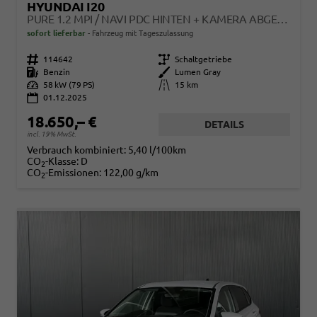
HYUNDAI I20
PURE 1.2 MPI / NAVI PDC HINTEN + KAMERA ABGEDUNKELTE SCHEIBEN TEMPOMAT ALU 16"
sofort lieferbar
Fahrzeug mit Tageszulassung
Fahrzeugnr.
114642
Getriebe
Schaltgetriebe
Kraftstoff
Benzin
Außenfarbe
Lumen Gray
Leistung
58 kW (79 PS)
Kilometerstand
15 km
01.12.2025
18.650,– €
DETAILS
incl. 19% MwSt.
Verbrauch kombiniert:
5,40 l/100km
CO
-Klasse:
D
2
CO
-Emissionen:
122,00 g/km
2