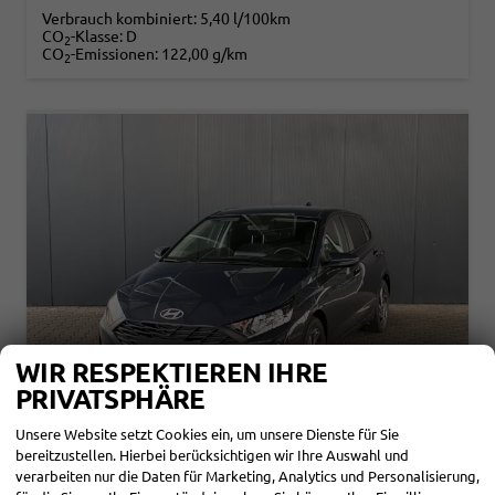
Verbrauch kombiniert:
5,40 l/100km
CO
-Klasse:
D
2
CO
-Emissionen:
122,00 g/km
2
WIR RESPEKTIEREN IHRE
PRIVATSPHÄRE
Unsere Website setzt Cookies ein, um unsere Dienste für Sie
bereitzustellen. Hierbei berücksichtigen wir Ihre Auswahl und
HYUNDAI I20
verarbeiten nur die Daten für Marketing, Analytics und Personalisierung,