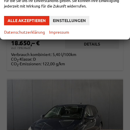
PURE 1.2 MPI / NAVI PDC HINTEN + KAMERA ABGEDUNKELTE SCHEIBEN TEMPOMAT ALU 16"
für die Sie uns Ihr Einverständnis geben. Sie können Ihre Einwilligung
jederzeit mit Wirkung für die Zukunft widerrufen.
sofort lieferbar
Fahrzeug mit Tageszulassung
Fahrzeugnr.
114634
Getriebe
Schaltgetriebe
ALLE AKZEPTIEREN
EINSTELLUNGEN
Kraftstoff
Benzin
Außenfarbe
Aurora Gray
Leistung
58 kW (79 PS)
Kilometerstand
15 km
Datenschutzerklärung
Impressum
01.12.2025
18.650,– €
DETAILS
incl. 19% MwSt.
Verbrauch kombiniert:
5,40 l/100km
CO
-Klasse:
D
2
CO
-Emissionen:
122,00 g/km
2