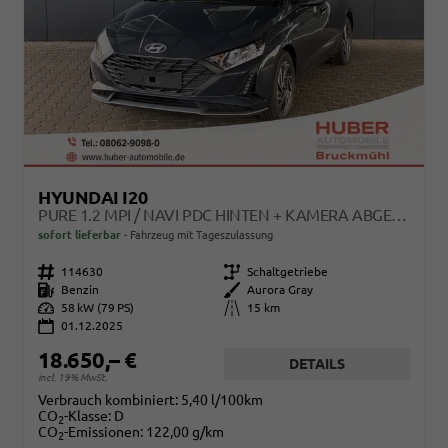
HYUNDAI I20
PURE 1.2 MPI / NAVI PDC HINTEN + KAMERA ABGEDUNKELTE SCHEIBEN TEMPOMAT ALU 16"
sofort lieferbar
Fahrzeug mit Tageszulassung
Fahrzeugnr.
114630
Getriebe
Schaltgetriebe
Kraftstoff
Benzin
Außenfarbe
Aurora Gray
Leistung
58 kW (79 PS)
Kilometerstand
15 km
01.12.2025
18.650,– €
DETAILS
incl. 19% MwSt.
Verbrauch kombiniert:
5,40 l/100km
CO
-Klasse:
D
2
CO
-Emissionen:
122,00 g/km
2