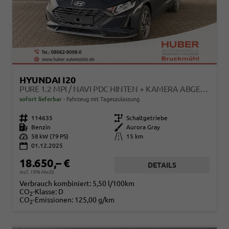
HYUNDAI I20
PURE 1.2 MPI / NAVI PDC HINTEN + KAMERA ABGEDUNKELTE SCHEIBEN TEMPOMAT ALU 16"
sofort lieferbar
Fahrzeug mit Tageszulassung
Fahrzeugnr.
114635
Getriebe
Schaltgetriebe
Kraftstoff
Benzin
Außenfarbe
Aurora Gray
Leistung
58 kW (79 PS)
Kilometerstand
15 km
01.12.2025
18.650,– €
DETAILS
incl. 19% MwSt.
Verbrauch kombiniert:
5,50 l/100km
CO
-Klasse:
D
2
CO
-Emissionen:
125,00 g/km
2