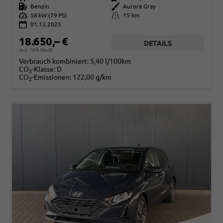
Kraftstoff
Benzin
Außenfarbe
Aurora Gray
Leistung
58 kW (79 PS)
Kilometerstand
15 km
01.12.2025
18.650,– €
DETAILS
incl. 19% MwSt.
Verbrauch kombiniert:
5,40 l/100km
CO
-Klasse:
D
2
CO
-Emissionen:
122,00 g/km
2