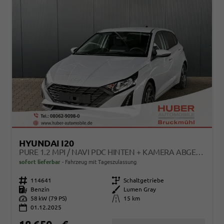
HYUNDAI I20
PURE 1.2 MPI / NAVI PDC HINTEN + KAMERA ABGEDUNKELTE SCHEIBEN TEMPOMAT ALU 16"
sofort lieferbar
Fahrzeug mit Tageszulassung
Fahrzeugnr.
114641
Getriebe
Schaltgetriebe
Kraftstoff
Benzin
Außenfarbe
Lumen Gray
Leistung
58 kW (79 PS)
Kilometerstand
15 km
01.12.2025