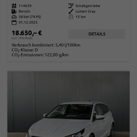
Fahrzeugnr.
114639
Getriebe
Schaltgetriebe
Kraftstoff
Benzin
Außenfarbe
Lumen Gray
Leistung
58 kW (79 PS)
Kilometerstand
15 km
01.12.2025
18.650,– €
DETAILS
incl. 19% MwSt.
Verbrauch kombiniert:
5,40 l/100km
CO
-Klasse:
D
2
CO
-Emissionen:
122,00 g/km
2