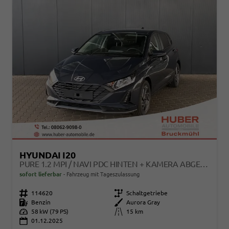
HYUNDAI I20
PURE 1.2 MPI / NAVI PDC HINTEN + KAMERA ABGEDUNKELTE SCHEIBEN TEMPOMAT ALU 16"
sofort lieferbar
Fahrzeug mit Tageszulassung
Fahrzeugnr.
114620
Getriebe
Schaltgetriebe
Kraftstoff
Benzin
Außenfarbe
Aurora Gray
Leistung
58 kW (79 PS)
Kilometerstand
15 km
01.12.2025