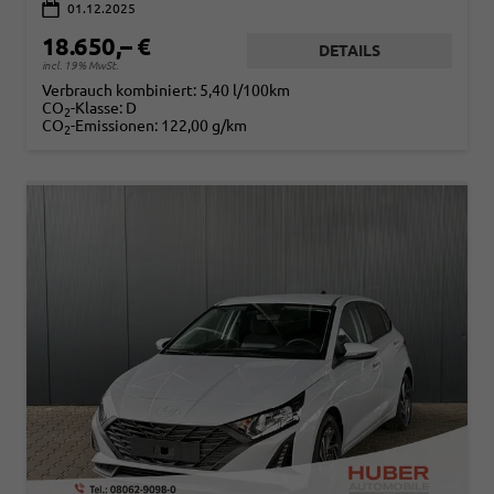
01.12.2025
18.650,– €
DETAILS
incl. 19% MwSt.
Verbrauch kombiniert:
5,40 l/100km
CO
-Klasse:
D
2
CO
-Emissionen:
122,00 g/km
2