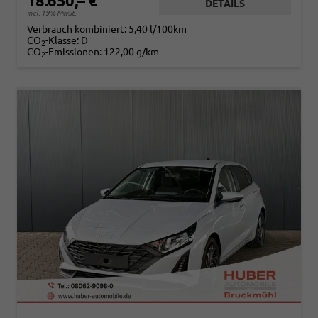
18.650,– €
DETAILS
incl. 19% MwSt.
Verbrauch kombiniert:
5,40 l/100km
CO
-Klasse:
D
2
CO
-Emissionen:
122,00 g/km
2