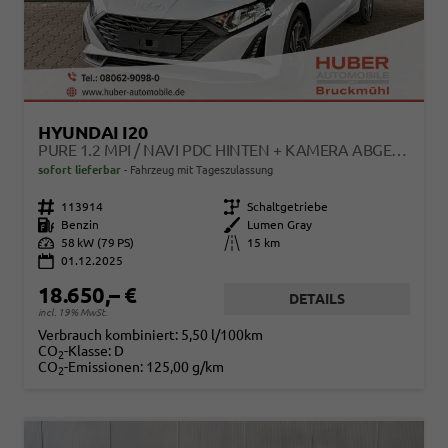
HYUNDAI I20
PURE 1.2 MPI / NAVI PDC HINTEN + KAMERA ABGEDUNKELTE SCHEIBEN TEMPOMAT ALU 16"
sofort lieferbar
Fahrzeug mit Tageszulassung
Fahrzeugnr.
113914
Getriebe
Schaltgetriebe
Kraftstoff
Benzin
Außenfarbe
Lumen Gray
Leistung
58 kW (79 PS)
Kilometerstand
15 km
01.12.2025
18.650,– €
DETAILS
incl. 19% MwSt.
Verbrauch kombiniert:
5,50 l/100km
CO
-Klasse:
D
2
CO
-Emissionen:
125,00 g/km
2