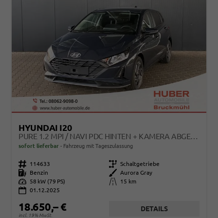
HYUNDAI I20
PURE 1.2 MPI / NAVI PDC HINTEN + KAMERA ABGEDUNKELTE SCHEIBEN TEMPOMAT ALU 16"
sofort lieferbar
Fahrzeug mit Tageszulassung
Fahrzeugnr.
114633
Getriebe
Schaltgetriebe
Kraftstoff
Benzin
Außenfarbe
Aurora Gray
Leistung
58 kW (79 PS)
Kilometerstand
15 km
01.12.2025
18.650,– €
DETAILS
incl. 19% MwSt.