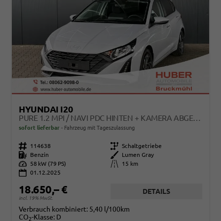
HYUNDAI I20
PURE 1.2 MPI / NAVI PDC HINTEN + KAMERA ABGEDUNKELTE SCHEIBEN TEMPOMAT ALU 16"
sofort lieferbar
Fahrzeug mit Tageszulassung
Fahrzeugnr.
114638
Getriebe
Schaltgetriebe
Kraftstoff
Benzin
Außenfarbe
Lumen Gray
Leistung
58 kW (79 PS)
Kilometerstand
15 km
01.12.2025
18.650,– €
DETAILS
incl. 19% MwSt.
Verbrauch kombiniert:
5,40 l/100km
CO
-Klasse:
D
2