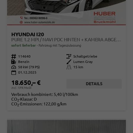
HYUNDAI I20
PURE 1.2 MPI / NAVI PDC HINTEN + KAMERA ABGEDUNKELTE SCHEIBEN TEMPOMAT ALU 16"
sofort lieferbar
Fahrzeug mit Tageszulassung
Fahrzeugnr.
114640
Getriebe
Schaltgetriebe
Kraftstoff
Benzin
Außenfarbe
Lumen Gray
Leistung
58 kW (79 PS)
Kilometerstand
15 km
01.12.2025
18.650,– €
DETAILS
incl. 19% MwSt.
Verbrauch kombiniert:
5,40 l/100km
CO
-Klasse:
D
2
CO
-Emissionen:
122,00 g/km
2