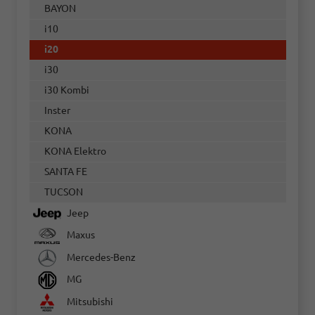
BAYON
i10
i20
i30
i30 Kombi
Inster
KONA
KONA Elektro
SANTA FE
TUCSON
Jeep
Maxus
Mercedes-Benz
MG
Mitsubishi