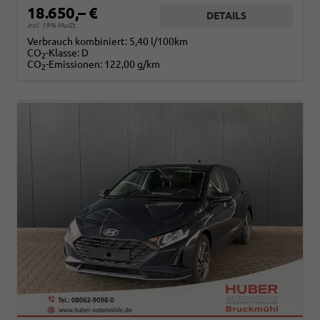
18.650,– €
DETAILS
incl. 19% MwSt.
Verbrauch kombiniert:
5,40 l/100km
CO
-Klasse:
D
2
CO
-Emissionen:
122,00 g/km
2