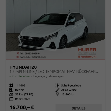
HYUNDAI I20
1.2 MPI N-LINE / LED TEMPOMAT NAVI RÜCKFAHRKAMERA ALU 17"
sofort lieferbar
Jungwagen/Jahreswagen
Fahrzeugnr.
114603
Getriebe
Schaltgetriebe
Kraftstoff
Benzin
Außenfarbe
Atlas White
Leistung
58 kW (79 PS)
Kilometerstand
12.400 km
01.04.2025
16.700,– €
DETAILS