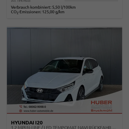
incl. 19% MwSt.
Verbrauch kombiniert:
5,50 l/100km
CO
-Emissionen:
125,00 g/km
2
HYUNDAI I20
1.2 MPI N-LINE / LED TEMPOMAT NAVI RÜCKFAHRKAMERA ALU 17"