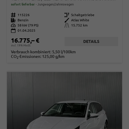
sofort lieferbar
Jungwagen/Jahreswagen
Fahrzeugnr.
115226
Getriebe
Schaltgetriebe
Kraftstoff
Benzin
Außenfarbe
Atlas White
Leistung
58 kW (79 PS)
Kilometerstand
15.752 km
01.04.2025
16.775,– €
DETAILS
incl. 19% MwSt.
Verbrauch kombiniert:
5,50 l/100km
CO
-Emissionen:
125,00 g/km
2