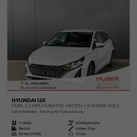
HYUNDAI I20
PURE 1.2 MPI / NAVI PDC HINTEN + KAMERA ABGEDUNKELTE SCHEIBEN TEMPOMAT ALU 16"
sofort lieferbar
Fahrzeug mit Tageszulassung
Fahrzeugnr.
114636
Getriebe
Schaltgetriebe
Kraftstoff
Benzin
Außenfarbe
Lumen Gray
Leistung
58 kW (79 PS)
Kilometerstand
15 km