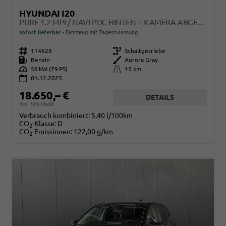
HYUNDAI I20
PURE 1.2 MPI / NAVI PDC HINTEN + KAMERA ABGEDUNKELTE SCHEIBEN TEMPOMAT ALU 16"
sofort lieferbar
Fahrzeug mit Tageszulassung
Fahrzeugnr.
114628
Getriebe
Schaltgetriebe
Kraftstoff
Benzin
Außenfarbe
Aurora Gray
Leistung
58 kW (79 PS)
Kilometerstand
15 km
01.12.2025
18.650,– €
DETAILS
incl. 19% MwSt.
Verbrauch kombiniert:
5,40 l/100km
CO
-Klasse:
D
2
CO
-Emissionen:
122,00 g/km
2