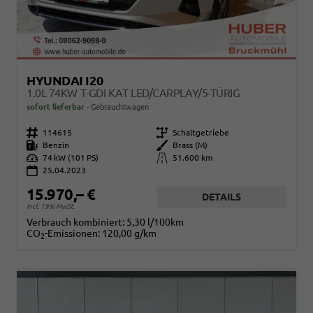
HYUNDAI I20
1.0L 74KW T-GDI KAT LED/CARPLAY/5-TÜRIG
sofort lieferbar
Gebrauchtwagen
Fahrzeugnr.
114615
Getriebe
Schaltgetriebe
Kraftstoff
Benzin
Außenfarbe
Brass (M)
Leistung
74 kW (101 PS)
Kilometerstand
51.600 km
25.04.2023
15.970,– €
DETAILS
incl. 19% MwSt.
Verbrauch kombiniert:
5,30 l/100km
CO
-Emissionen:
120,00 g/km
2