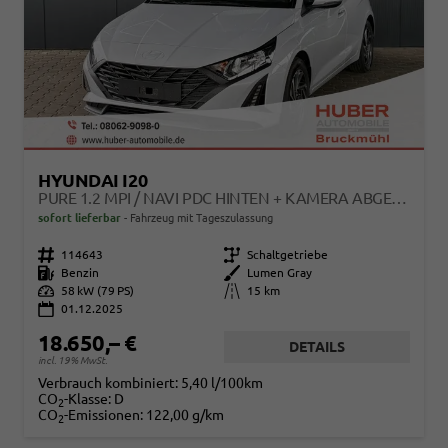
HYUNDAI I20
PURE 1.2 MPI / NAVI PDC HINTEN + KAMERA ABGEDUNKELTE SCHEIBEN TEMPOMAT ALU 16"
sofort lieferbar
Fahrzeug mit Tageszulassung
Fahrzeugnr.
114643
Getriebe
Schaltgetriebe
Kraftstoff
Benzin
Außenfarbe
Lumen Gray
Leistung
58 kW (79 PS)
Kilometerstand
15 km
01.12.2025
18.650,– €
DETAILS
incl. 19% MwSt.
Verbrauch kombiniert:
5,40 l/100km
CO
-Klasse:
D
2
CO
-Emissionen:
122,00 g/km
2