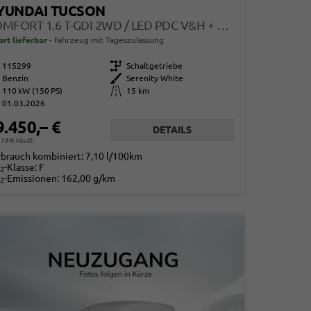
YUNDAI TUCSON
COMFORT 1.6 T-GDI 2WD / LED PDC V&H + KAMERA SITZ LENKRADHEIZUNG ALU 18"
ort lieferbar
Fahrzeug mit Tageszulassung
115299
Getriebe
Schaltgetriebe
Benzin
Außenfarbe
Serenity White
110 kW (150 PS)
Kilometerstand
15 km
01.03.2026
9.450,– €
DETAILS
. 19% MwSt.
rbrauch kombiniert:
7,10 l/100km
-Klasse:
F
2
-Emissionen:
162,00 g/km
2