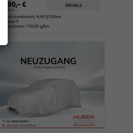
8.590,– €
DETAILS
. 19% MwSt.
rbrauch kombiniert:
9,40 l/100km
-Klasse:
F
2
-Emissionen:
158,00 g/km
2