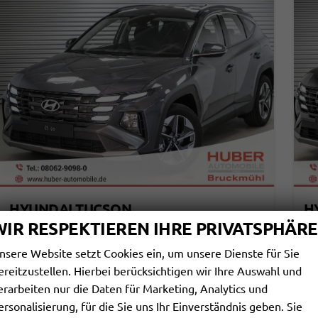
HYUNDAI TUCSON
H
1,6 T-GDI DCT 2WD STYLE - LAGER
1,
WIR RESPEKTIEREN IHRE PRIVATSPHÄRE
unverbindliche Lieferzeit:
20.08.2026
Fahrzeug mit Tageszulassung
unv
nsere Website setzt Cookies ein, um unsere Dienste für Sie
Fahrzeugnr.
114798
Getriebe
Automatik
Fahrzeugnr.
ereitzustellen. Hierbei berücksichtigen wir Ihre Auswahl und
Kraftstoff
Benzin
Außenfarbe
Electronic Grey Metallic ()
Kraftstoff
erarbeiten nur die Daten für Marketing, Analytics und
Leistung
110 kW (150 PS)
Kilometerstand
20 km
Leistung
08.08.2026
ersonalisierung, für die Sie uns Ihr Einverständnis geben. Sie