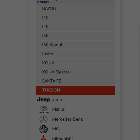
BAYON
i10
i20
i30
i30 Kombi
Inster
KONA
KONA Elektro
SANTA FE
TUCSON
Jeep
Maxus
Mercedes-Benz
MG
Mitsubishi