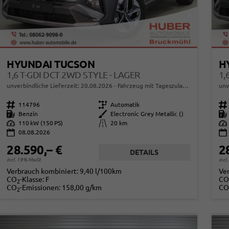
HYUNDAI TUCSON
H
1,6 T-GDI DCT 2WD STYLE - LAGER
1,
unverbindliche Lieferzeit:
20.08.2026
Fahrzeug mit Tageszulassung
unv
Fahrzeugnr.
114796
Getriebe
Automatik
Fahrzeugnr.
Kraftstoff
Benzin
Außenfarbe
Electronic Grey Metallic ()
Kraftstoff
Leistung
110 kW (150 PS)
Kilometerstand
20 km
Leistung
08.08.2026
28.590,– €
2
DETAILS
incl. 19% MwSt.
incl
Verbrauch kombiniert:
9,40 l/100km
Ve
CO
-Klasse:
F
CO
2
CO
-Emissionen:
158,00 g/km
CO
2