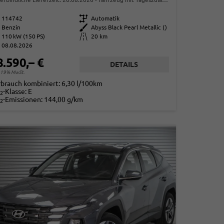
114742
Getriebe
Automatik
Benzin
Außenfarbe
Abyss Black Pearl Metallic ()
110 kW (150 PS)
Kilometerstand
20 km
08.08.2026
8.590,– €
DETAILS
. 19% MwSt.
rbrauch kombiniert:
6,30 l/100km
-Klasse:
E
2
-Emissionen:
144,00 g/km
2