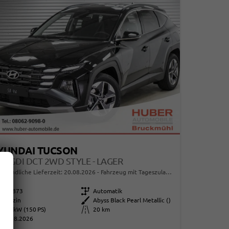
YUNDAI TUCSON
6 T-GDI DCT 2WD STYLE - LAGER
erbindliche Lieferzeit:
20.08.2026
Fahrzeug mit Tageszulassung
114873
Getriebe
Automatik
Benzin
Außenfarbe
Abyss Black Pearl Metallic ()
110 kW (150 PS)
Kilometerstand
20 km
08.08.2026