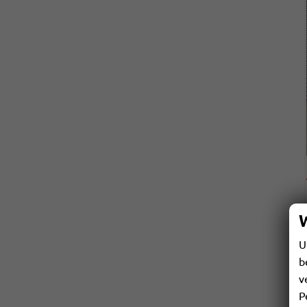
U
b
v
P