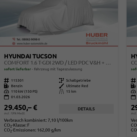
HYUNDAI TUCSON
H
COMFORT 1.6 T-GDI 2WD / LED PDC V&H + KAMERA SITZ LENKRADHEIZUNG ALU 18"
sofort lieferbar
Fahrzeug mit Tageszulassung
sof
Fahrzeugnr.
115301
Getriebe
Schaltgetriebe
Fahrzeugnr.
Kraftstoff
Benzin
Außenfarbe
Ultimate Red
Kraftstoff
Leistung
110 kW (150 PS)
Kilometerstand
15 km
Leistung
01.03.2026
29.450,– €
2
DETAILS
incl. 19% MwSt.
incl
Verbrauch kombiniert:
7,10 l/100km
Ve
CO
-Klasse:
F
CO
2
CO
-Emissionen:
162,00 g/km
CO
2