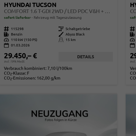
HYUNDAI TUCSON
H
COMFORT 1.6 T-GDI 2WD / LED PDC V&H + KAMERA SITZ LENKRADHEIZUNG ALU 18"
sofort lieferbar
Fahrzeug mit Tageszulassung
sof
Fahrzeugnr.
115298
Getriebe
Schaltgetriebe
Fahrzeugnr.
Kraftstoff
Benzin
Außenfarbe
Abyss Black
Kraftstoff
Leistung
110 kW (150 PS)
Kilometerstand
15 km
Leistung
01.03.2026
29.450,– €
2
DETAILS
incl. 19% MwSt.
incl
Verbrauch kombiniert:
7,10 l/100km
Ve
CO
-Klasse:
F
CO
2
CO
-Emissionen:
162,00 g/km
CO
2