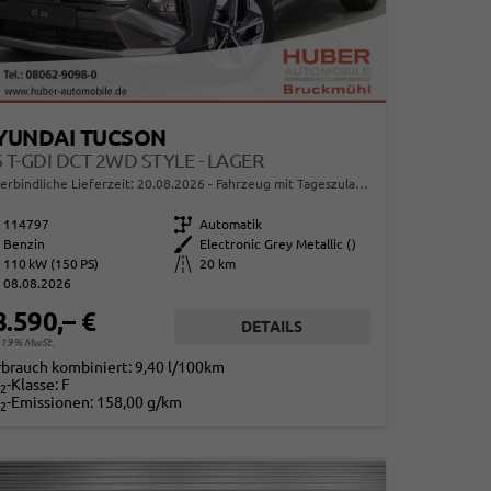
YUNDAI TUCSON
6 T-GDI DCT 2WD STYLE - LAGER
erbindliche Lieferzeit:
20.08.2026
Fahrzeug mit Tageszulassung
114797
Getriebe
Automatik
Benzin
Außenfarbe
Electronic Grey Metallic ()
110 kW (150 PS)
Kilometerstand
20 km
08.08.2026
8.590,– €
DETAILS
. 19% MwSt.
rbrauch kombiniert:
9,40 l/100km
-Klasse:
F
2
-Emissionen:
158,00 g/km
2