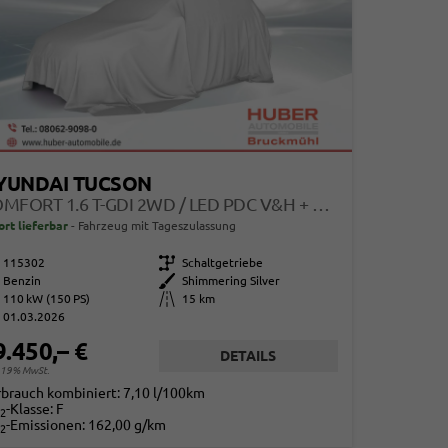
YUNDAI TUCSON
COMFORT 1.6 T-GDI 2WD / LED PDC V&H + KAMERA SITZ LENKRADHEIZUNG ALU 18"
ort lieferbar
Fahrzeug mit Tageszulassung
115302
Getriebe
Schaltgetriebe
Benzin
Außenfarbe
Shimmering Silver
110 kW (150 PS)
Kilometerstand
15 km
01.03.2026
9.450,– €
DETAILS
. 19% MwSt.
rbrauch kombiniert:
7,10 l/100km
-Klasse:
F
2
-Emissionen:
162,00 g/km
2