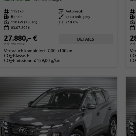
Fahrzeugnr.
115270
Getriebe
Automatik
Fahrzeugnr.
Kraftstoff
Benzin
Außenfarbe
ecotronic grey
Kraftstoff
Leistung
110 kW (150 PS)
Kilometerstand
210 km
Leistung
03.07.2026
27.880,– €
2
DETAILS
incl. 19% MwSt.
incl
Verbrauch kombiniert:
7,00 l/100km
Ve
CO
-Klasse:
F
CO
2
CO
-Emissionen:
159,00 g/km
CO
2