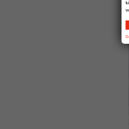
k
w
D