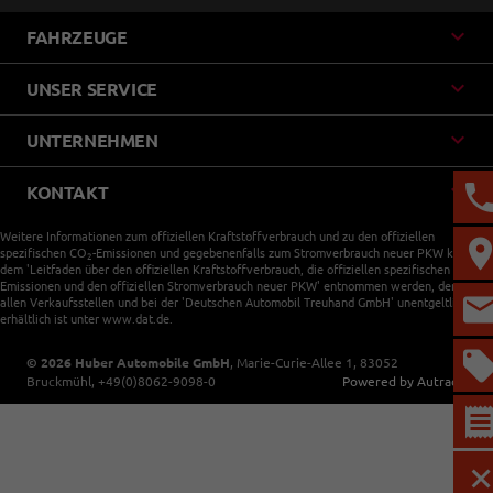
FAHRZEUGE
UNSER SERVICE
UNTERNEHMEN
KONTAKT
Weitere Informationen zum offiziellen Kraftstoffverbrauch und zu den offiziellen
spezifischen CO
-Emissionen und gegebenenfalls zum Stromverbrauch neuer PKW können
2
dem 'Leitfaden über den offiziellen Kraftstoffverbrauch, die offiziellen spezifischen CO
-
2
Emissionen und den offiziellen Stromverbrauch neuer PKW' entnommen werden, der an
allen Verkaufsstellen und bei der 'Deutschen Automobil Treuhand GmbH' unentgeltlich
erhältlich ist unter www.dat.de.
© 2026
Huber Automobile GmbH
,
Marie-Curie-Allee 1
,
83052
Bruckmühl,
+49(0)8062-9098-0
Powered by Autrado
M