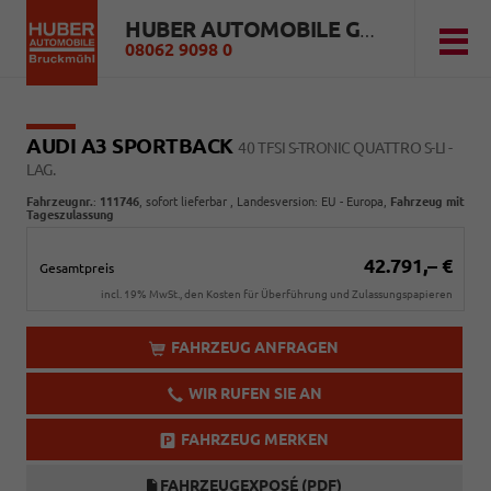
HUBER AUTOMOBILE GMBH
08062 9098 0
AUDI A3 SPORTBACK
40 TFSI S-TRONIC QUATTRO S-LI -
LAG.
Fahrzeugnr.
:
111746
,
sofort lieferbar
, Landesversion: EU - Europa,
Fahrzeug mit
Tageszulassung
42.791,– €
Gesamtpreis
incl. 19% MwSt., den Kosten für Überführung und Zulassungspapieren
FAHRZEUG ANFRAGEN
WIR RUFEN SIE AN
FAHRZEUG MERKEN
FAHRZEUGEXPOSÉ (PDF)