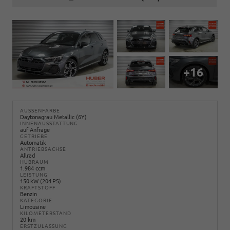
+16
AUSSENFARBE
Daytonagrau Metallic (6Y)
INNENAUSSTATTUNG
auf Anfrage
GETRIEBE
Automatik
ANTRIEBSACHSE
Allrad
HUBRAUM
1.984 ccm
LEISTUNG
150 kW (204 PS)
KRAFTSTOFF
Benzin
KATEGORIE
Limousine
KILOMETERSTAND
20 km
ERSTZULASSUNG