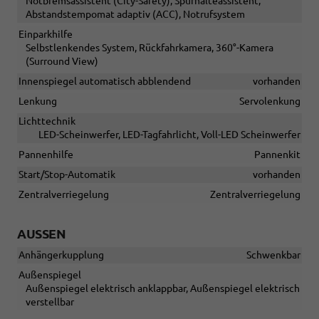
Notbremsassistent (City-Safety), Spurhalteassistent,
Abstandstempomat adaptiv (ACC), Notrufsystem
Einparkhilfe
Selbstlenkendes System, Rückfahrkamera, 360°-Kamera
(Surround View)
Innenspiegel automatisch abblendend
vorhanden
Lenkung
Servolenkung
Lichttechnik
LED-Scheinwerfer, LED-Tagfahrlicht, Voll-LED Scheinwerfer
Pannenhilfe
Pannenkit
Start/Stop-Automatik
vorhanden
Zentralverriegelung
Zentralverriegelung
AUSSEN
Anhängerkupplung
Schwenkbar
Außenspiegel
Außenspiegel elektrisch anklappbar, Außenspiegel elektrisch
verstellbar