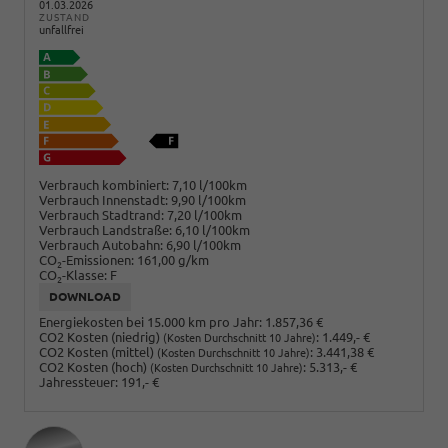
01.03.2026
ZUSTAND
unfallfrei
Verbrauch kombiniert:
7,10 l/100km
Verbrauch Innenstadt:
9,90 l/100km
Verbrauch Stadtrand:
7,20 l/100km
Verbrauch Landstraße:
6,10 l/100km
Verbrauch Autobahn:
6,90 l/100km
CO
-Emissionen:
161,00 g/km
2
CO
-Klasse:
F
2
DOWNLOAD
Energiekosten bei 15.000 km pro Jahr:
1.857,36 €
CO2 Kosten (niedrig)
:
1.449,- €
(Kosten Durchschnitt 10 Jahre)
CO2 Kosten (mittel)
:
3.441,38 €
(Kosten Durchschnitt 10 Jahre)
CO2 Kosten (hoch)
:
5.313,- €
(Kosten Durchschnitt 10 Jahre)
Jahressteuer:
191,- €