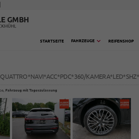
LE GMBH
UCKMÜHL
FAHRZEUGE
STARTSEITE
REIFENSHOP
DI QUATTRO*NAVI*ACC*PDC*360/KAMERA*LED*SHZ
opa,
Fahrzeug mit Tageszulassung