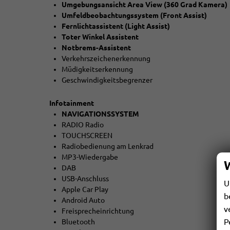
Umgebungsansicht Area View (360 Grad Kamera)
Umfeldbeobachtungssystem (Front Assist)
Fernlichtassistent (Light Assist)
Toter Winkel Assistent
Notbrems-Assistent
Verkehrszeichenerkennung
Müdigkeitserkennung
Geschwindigkeitsbegrenzer
Infotainment
NAVIGATIONSSYSTEM
RADIO Radio
TOUCHSCREEN
Radiobedienung am Lenkrad
MP3-Wiedergabe
DAB
USB-Anschluss
U
Apple Car Play
b
Android Auto
v
Freisprecheinrichtung
P
Bluetooth