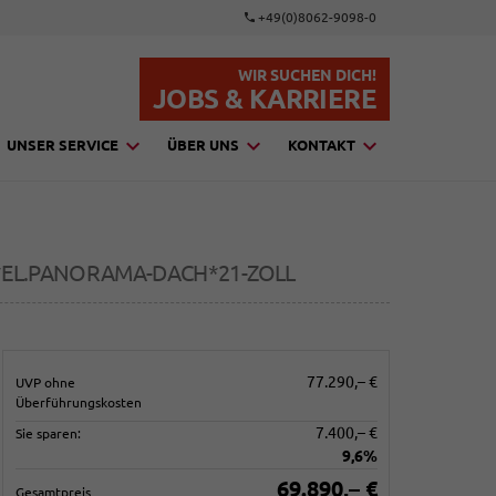
+49(0)8062-9098-0
WIR SUCHEN DICH!
JOBS & KARRIERE
UNSER SERVICE
ÜBER UNS
KONTAKT
*EL.PANORAMA-DACH*21-ZOLL
77.290,– €
UVP ohne
Überführungskosten
7.400,– €
Sie sparen:
9,6%
69.890,– €
Gesamtpreis