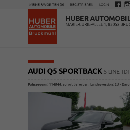
MEINE FAVORITEN (
0
)
REGISTRIEREN
LOGIN
HUBER AUTOMOBI
MARIE-CURIE-ALLEE 1, 83052 BR
AUDI Q5 SPORTBACK
S-LINE T
Fahrzeugnr.
:
114546
,
sofort lieferbar
, Landesversion: EU - Eur