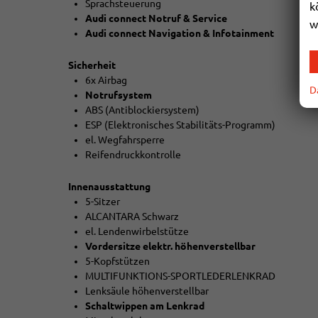
Sprachsteuerung
k
Audi connect Notruf & Service
w
Audi connect Navigation & Infotainment
Sicherheit
6x Airbag
D
Notrufsystem
ABS (Antiblockiersystem)
ESP (Elektronisches Stabilitäts-Programm)
el. Wegfahrsperre
Reifendruckkontrolle
Innenausstattung
5-Sitzer
ALCANTARA Schwarz
el. Lendenwirbelstütze
Vordersitze elektr. höhenverstellbar
5-Kopfstützen
MULTIFUNKTIONS-SPORTLEDERLENKRAD
Lenksäule höhenverstellbar
Schaltwippen am Lenkrad