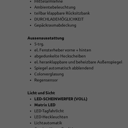
Mittelarmlehne
Ambientebeleuchtung
teilbar klappbare Rücksitzbank
DURCHLADEMÖGLICHKEIT
Gepäckraumabdeckung
Aussenausstattung
5-trg.
el. Fensterheber vorne + hinten
abgedunkelte Heckscheiben
el. heranklappbare und beheizbare Außenspiegel
Spiegel automatisch abblendend
Colorverglasung
Regensensor
Licht und Sicht
LED-SCHEINWERFER (VOLL)
Matrix LED
LED-Tagfahrlicht
LED-Heckleuchten
Lichtautomatik