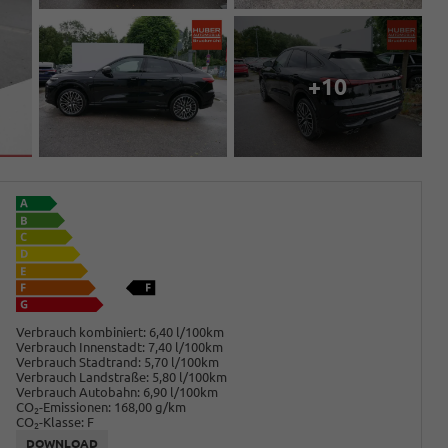
+10
Verbrauch kombiniert:
6,40 l/100km
Verbrauch Innenstadt:
7,40 l/100km
Verbrauch Stadtrand:
5,70 l/100km
Verbrauch Landstraße:
5,80 l/100km
Verbrauch Autobahn:
6,90 l/100km
CO
-Emissionen:
168,00 g/km
2
CO
-Klasse:
F
2
DOWNLOAD