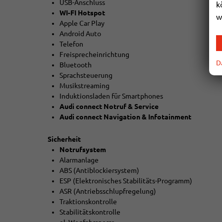
USB-Anschluss
k
WI-FI Hotspot
w
Apple Car Play
Android Auto
Telefon
Freisprecheinrichtung
D
Bluetooth
Sprachsteuerung
Musikstreaming
Induktionsladen für Smartphones
Audi connect Notruf & Service
Audi connect Navigation & Infotainment
Sicherheit
Notrufsystem
Alarmanlage
ABS (Antiblockiersystem)
ESP (Elektronisches Stabilitäts-Programm)
ASR (Antriebsschlupfregelung)
Traktionskontrolle
Stabilitätskontrolle