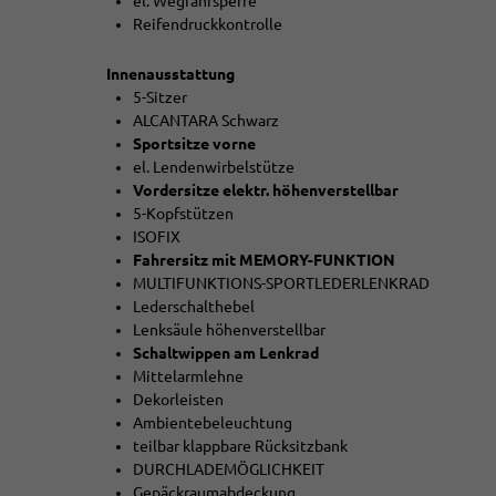
el. Wegfahrsperre
Reifendruckkontrolle
Innenausstattung
5-Sitzer
ALCANTARA Schwarz
Sportsitze vorne
el. Lendenwirbelstütze
Vordersitze elektr. höhenverstellbar
5-Kopfstützen
ISOFIX
Fahrersitz mit MEMORY-FUNKTION
MULTIFUNKTIONS-SPORTLEDERLENKRAD
Lederschalthebel
Lenksäule höhenverstellbar
Schaltwippen am Lenkrad
Mittelarmlehne
Dekorleisten
Ambientebeleuchtung
teilbar klappbare Rücksitzbank
DURCHLADEMÖGLICHKEIT
Gepäckraumabdeckung