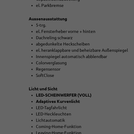
el. Parkbremse
Aussenausstattung
5-trg.
el. Fensterheber vorne + hinten
Dachreling schwarz
abgedunkelte Heckscheiben
el. heranklappbare und beheizbare Außenspiegel
Innenspiegel automatisch abblendbar
Colorverglasung
Regensensor
SoftClose
Licht und Sicht
LED-SCHEINWERFER (VOLL)
Adaptives Kurvenlicht
LED-Tagfahrlicht
LED-Heckleuchten
Lichtautomatik
Coming-Home-Funktion
Leaving-Home-Funktion