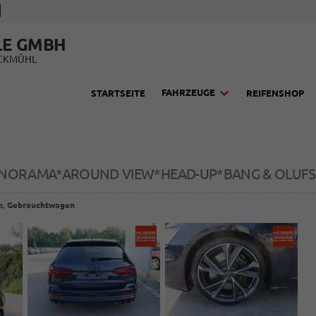
LE GMBH
UCKMÜHL
FAHRZEUGE
STARTSEITE
REIFENSHOP
ANORAMA*AROUND VIEW*HEAD-UP*BANG & OLUFSE
a,
Gebrauchtwagen