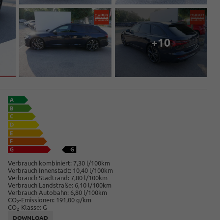
+10
Verbrauch kombiniert:
7,30 l/100km
Verbrauch Innenstadt:
10,40 l/100km
Verbrauch Stadtrand:
7,80 l/100km
Verbrauch Landstraße:
6,10 l/100km
Verbrauch Autobahn:
6,80 l/100km
CO
-Emissionen:
191,00 g/km
2
CO
-Klasse:
G
2
DOWNLOAD