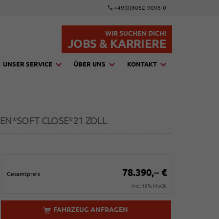
+49(0)8062-9098-0
WIR SUCHEN DICH!
JOBS & KARRIERE
UNSER SERVICE
ÜBER UNS
KONTAKT
N*SOFT CLOSE*21 ZOLL
78.390,– €
Gesamtpreis
incl. 19% MwSt.
FAHRZEUG ANFRAGEN