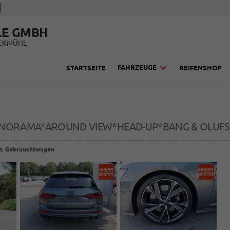
LE GMBH
UCKMÜHL
FAHRZEUGE
STARTSEITE
REIFENSHOP
ANORAMA*AROUND VIEW*HEAD-UP*BANG & OLUFSE
a,
Gebrauchtwagen