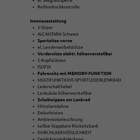
el. Wegfahrsperre
Reifendruckkontrolle
Innenausstattung
5-Sitzer
ALCANTARA Schwarz
Sportsitze vorne
el. Lendenwirbelstütze
Vordersitze elektr. höhenverstellbar
5-Kopfstützen
ISOFIX
Fahrersitz mit MEMORY-FUNKTION
MULTIFUNKTIONS-SPORTLEDERLENKRAD
Lederschalthebel
Lenksäule höhenverstellbar
Schaltwippen am Lenkrad
Mittelarmlehne
Dekorleisten
Ambientebeleuchtung
teilbar klappbare Rücksitzbank
DURCHLADEMÖGLICHKEIT
Gepäckraumabdeckung