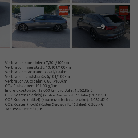
+9
Verbrauch kombiniert:
7,30 l/100km
Verbrauch Innenstadt:
10,40 l/100km
Verbrauch Stadtrand:
7,80 l/100km
Verbrauch Landstraße:
6,10 l/100km
Verbrauch Autobahn:
6,80 l/100km
CO
-Emissionen:
191,00 g/km
2
Energiekosten bei 15.000 km pro Jahr:
1.762,95 €
CO2 Kosten (niedrig)
:
1.719,- €
(Kosten Durchschnitt 10 Jahre)
CO2 Kosten (mittel)
:
4.082,62 €
(Kosten Durchschnitt 10 Jahre)
CO2 Kosten (hoch)
:
6.303,- €
(Kosten Durchschnitt 10 Jahre)
Jahressteuer:
531,- €