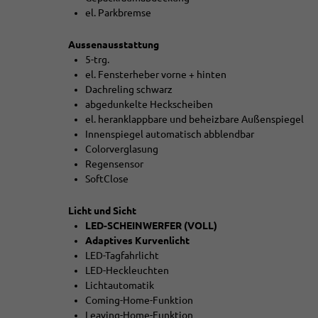
el. Parkbremse
Aussenausstattung
5-trg.
el. Fensterheber vorne + hinten
Dachreling schwarz
abgedunkelte Heckscheiben
el. heranklappbare und beheizbare Außenspiegel
Innenspiegel automatisch abblendbar
Colorverglasung
Regensensor
SoftClose
Licht und Sicht
LED-SCHEINWERFER (VOLL)
Adaptives Kurvenlicht
LED-Tagfahrlicht
LED-Heckleuchten
Lichtautomatik
Coming-Home-Funktion
Leaving-Home-Funktion