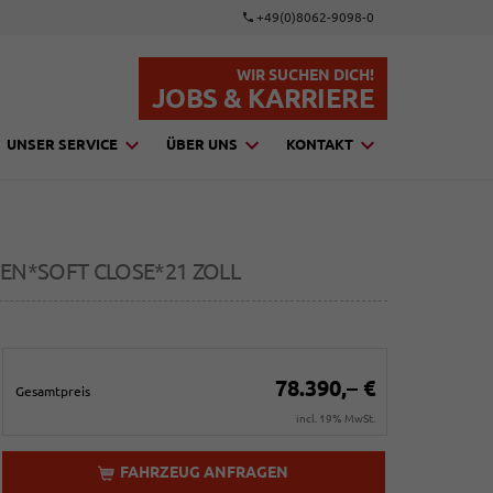
+49(0)8062-9098-0
WIR SUCHEN DICH!
JOBS & KARRIERE
UNSER SERVICE
ÜBER UNS
KONTAKT
N*SOFT CLOSE*21 ZOLL
78.390,– €
Gesamtpreis
incl. 19% MwSt.
FAHRZEUG ANFRAGEN