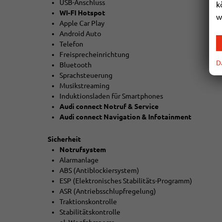
USB-Anschluss
k
WI-FI Hotspot
w
Apple Car Play
Android Auto
Telefon
Freisprecheinrichtung
D
Bluetooth
Sprachsteuerung
Musikstreaming
Induktionsladen für Smartphones
Audi connect Notruf & Service
Audi connect Navigation & Infotainment
Sicherheit
Notrufsystem
Alarmanlage
ABS (Antiblockiersystem)
ESP (Elektronisches Stabilitäts-Programm)
ASR (Antriebsschlupfregelung)
Traktionskontrolle
Stabilitätskontrolle