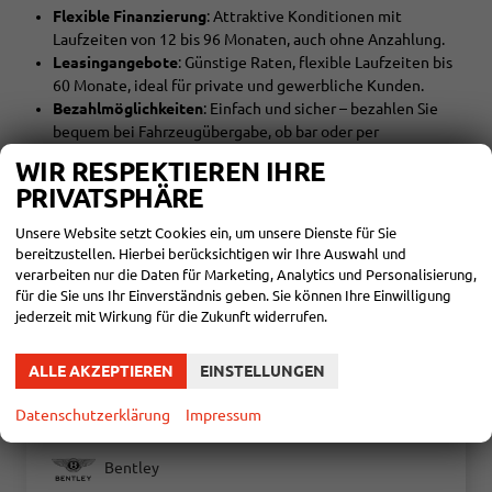
Flexible Finanzierung
: Attraktive Konditionen mit
Laufzeiten von 12 bis 96 Monaten, auch ohne Anzahlung.
Leasingangebote
: Günstige Raten, flexible Laufzeiten bis
60 Monate, ideal für private und gewerbliche Kunden.
Bezahlmöglichkeiten
: Einfach und sicher – bezahlen Sie
bequem bei Fahrzeugübergabe, ob bar oder per
Überweisung.
WIR RESPEKTIEREN IHRE
Rundum-Service
: Von der Zulassung bis zur Auslieferung –
PRIVATSPHÄRE
wir kümmern uns um alle Formalitäten.
Unsere Website setzt Cookies ein, um unsere Dienste für Sie
ENTDECKEN SIE DIE WELT VON CUPRA
bereitzustellen. Hierbei berücksichtigen wir Ihre Auswahl und
verarbeiten nur die Daten für Marketing, Analytics und Personalisierung,
Unser Team steht bereit, Sie persönlich zu beraten und Ihnen zu
für die Sie uns Ihr Einverständnis geben. Sie können Ihre Einwilligung
helfen, das perfekte Cupra-Modell für Ihre Bedürfnisse zu finden.
jederzeit mit Wirkung für die Zukunft widerrufen.
Mit unserer langjährigen Erfahrung im Automobilhandel und
unserem umfassenden Service machen wir Ihren Autokauf zu einem
besonderen Erlebnis.
ALLE AKZEPTIEREN
EINSTELLUNGEN
Datenschutzerklärung
Impressum
Audi
Bentley