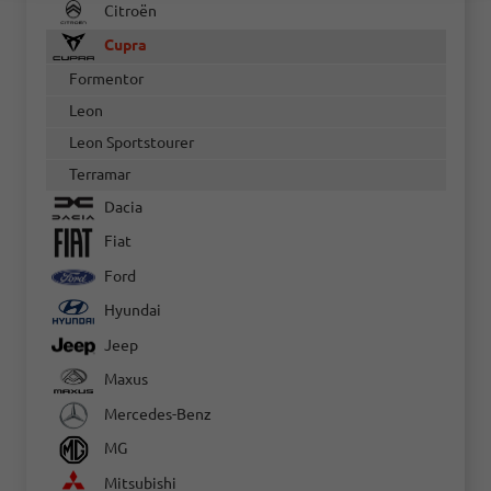
Citroën
Cupra
Formentor
Leon
Leon Sportstourer
Terramar
Dacia
Fiat
Ford
Hyundai
Jeep
Maxus
Mercedes-Benz
MG
Mitsubishi