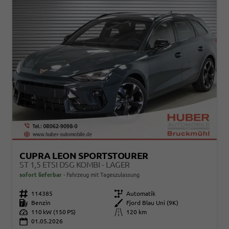
CUPRA LEON SPORTSTOURER
ST 1,5 ETSI DSG KOMBI - LAGER
sofort lieferbar
Fahrzeug mit Tageszulassung
Fahrzeugnr.
114385
Getriebe
Automatik
Kraftstoff
Benzin
Außenfarbe
Fjord Blau Uni (9K)
Leistung
110 kW (150 PS)
Kilometerstand
120 km
01.05.2026