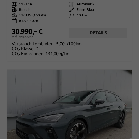
Fahrzeugnr.
112154
Getriebe
Automatik
Kraftstoff
Benzin
Außenfarbe
Fjord-Blau
Leistung
110 kW (150 PS)
Kilometerstand
10 km
01.02.2026
30.990,– €
DETAILS
incl. 19% MwSt.
Verbrauch kombiniert:
5,70 l/100km
CO
-Klasse:
D
2
CO
-Emissionen:
131,00 g/km
2