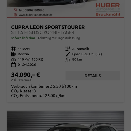
CUPRA LEON SPORTSTOURER
ST 1,5 ETSI DSG KOMBI - LAGER
sofort lieferbar
Fahrzeug mit Tageszulassung
Fahrzeugnr.
113591
Getriebe
Automatik
Kraftstoff
Benzin
Außenfarbe
Fjord Blau Uni (9K)
Leistung
110 kW (150 PS)
Kilometerstand
80 km
01.04.2026
34.090,– €
DETAILS
incl. 19% MwSt.
Verbrauch kombiniert:
5,50 l/100km
CO
-Klasse:
D
2
CO
-Emissionen:
126,00 g/km
2