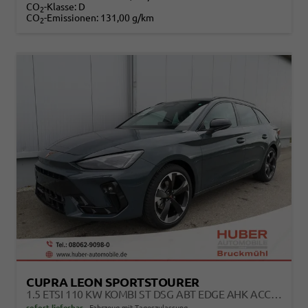
CO
-Klasse:
D
2
CO
-Emissionen:
131,00 g/km
2
CUPRA LEON SPORTSTOURER
1.5 ETSI 110 KW KOMBI ST DSG ABT EDGE AHK ACC LED