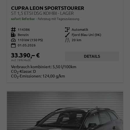
CUPRA LEON SPORTSTOURER
ST 1,5 ETSI DSG KOMBI - LAGER
sofort lieferbar
Fahrzeug mit Tageszulassung
Fahrzeugnr.
114386
Getriebe
Automatik
Kraftstoff
Benzin
Außenfarbe
Fjord Blau Uni (9K)
Leistung
110 kW (150 PS)
Kilometerstand
20 km
01.05.2026
33.390,– €
DETAILS
incl. 19% MwSt.
Verbrauch kombiniert:
5,50 l/100km
CO
-Klasse:
D
2
CO
-Emissionen:
124,00 g/km
2