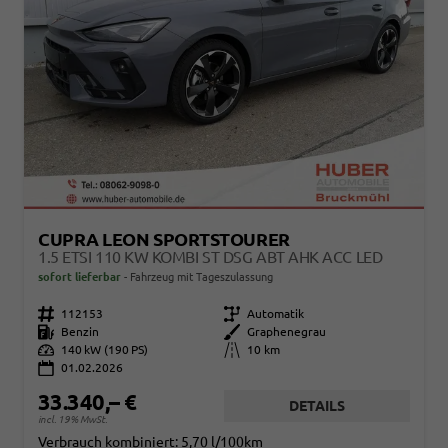
CUPRA LEON SPORTSTOURER
1.5 ETSI 110 KW KOMBI ST DSG ABT AHK ACC LED
sofort lieferbar
Fahrzeug mit Tageszulassung
Fahrzeugnr.
112153
Getriebe
Automatik
Kraftstoff
Benzin
Außenfarbe
Graphenegrau
Leistung
140 kW (190 PS)
Kilometerstand
10 km
01.02.2026
33.340,– €
DETAILS
incl. 19% MwSt.
Verbrauch kombiniert:
5,70 l/100km