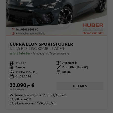
CUPRA LEON SPORTSTOURER
ST 1,5 ETSI DSG KOMBI - LAGER
sofort lieferbar
Fahrzeug mit Tageszulassung
Fahrzeugnr.
113587
Getriebe
Automatik
Kraftstoff
Benzin
Außenfarbe
Fjord Blau Uni (9K)
Leistung
110 kW (150 PS)
Kilometerstand
80 km
01.04.2026
33.090,– €
DETAILS
incl. 19% MwSt.
Verbrauch kombiniert:
5,50 l/100km
CO
-Klasse:
D
2
CO
-Emissionen:
124,00 g/km
2