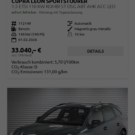
CUPRA LEON SPORTSTOURER
1.5 ETSI 110 KW KOMBI ST DSG ABT AHK ACC LED
sofort lieferbar
Fahrzeug mit Tageszulassung
Fahrzeugnr.
112149
Getriebe
Automatik
Kraftstoff
Benzin
Außenfarbe
Magneticgrau Metallic
Leistung
140 kW (190 PS)
Kilometerstand
10 km
01.02.2026
33.040,– €
DETAILS
incl. 19% MwSt.
Verbrauch kombiniert:
5,70 l/100km
CO
-Klasse:
D
2
CO
-Emissionen:
131,00 g/km
2