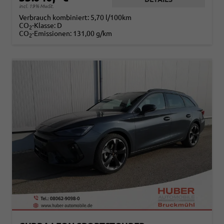
incl. 19% MwSt.
Verbrauch kombiniert:
5,70 l/100km
CO
-Klasse:
D
2
CO
-Emissionen:
131,00 g/km
2