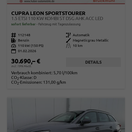
CUPRA LEON SPORTSTOURER
1.5 ETSI 110 KW KOMBI ST DSG AHK ACC LED
sofort lieferbar
Fahrzeug mit Tageszulassung
Fahrzeugnr.
112148
Getriebe
Automatik
Kraftstoff
Benzin
Außenfarbe
Magneticgrau Metallic
Leistung
110 kW (150 PS)
Kilometerstand
10 km
01.02.2026
30.690,– €
DETAILS
incl. 19% MwSt.
Verbrauch kombiniert:
5,70 l/100km
CO
-Klasse:
D
2
CO
-Emissionen:
131,00 g/km
2