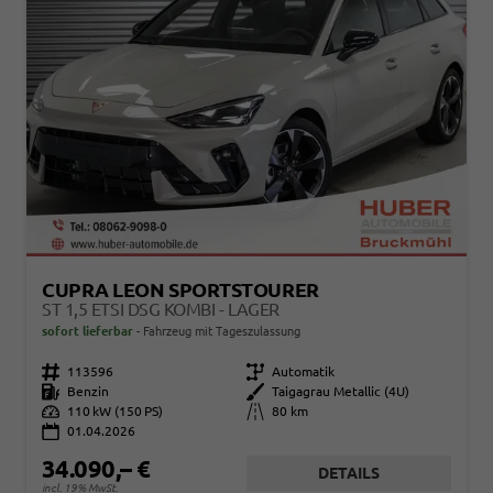
CUPRA LEON SPORTSTOURER
ST 1,5 ETSI DSG KOMBI - LAGER
sofort lieferbar
Fahrzeug mit Tageszulassung
Fahrzeugnr.
113596
Getriebe
Automatik
Kraftstoff
Benzin
Außenfarbe
Taigagrau Metallic (4U)
Leistung
110 kW (150 PS)
Kilometerstand
80 km
01.04.2026
34.090,– €
DETAILS
incl. 19% MwSt.