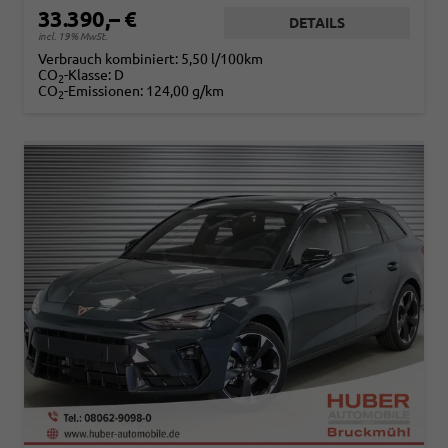
33.390,– €
DETAILS
incl. 19% MwSt.
Verbrauch kombiniert:
5,50 l/100km
CO
-Klasse:
D
2
CO
-Emissionen:
124,00 g/km
2