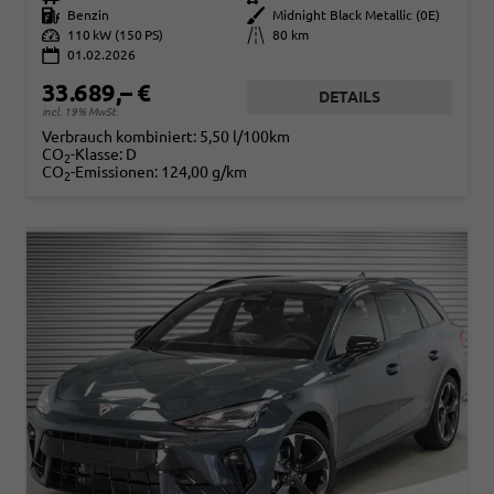
Kraftstoff
Benzin
Außenfarbe
Midnight Black Metallic (0E)
Leistung
110 kW (150 PS)
Kilometerstand
80 km
01.02.2026
33.689,– €
DETAILS
incl. 19% MwSt.
Verbrauch kombiniert:
5,50 l/100km
CO
-Klasse:
D
2
CO
-Emissionen:
124,00 g/km
2