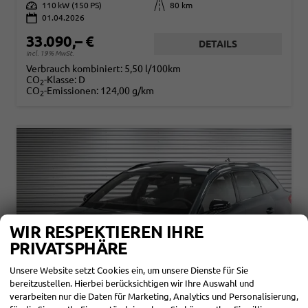
Leistung
110 kW (150 PS)
Kilometerstand
80 km
01.04.2026
33.090,– €
DETAILS
incl. 19% MwSt.
Verbrauch kombiniert:
5,50 l/100km
CO
-Klasse:
D
2
CO
-Emissionen:
124,00 g/km
2
WIR RESPEKTIEREN IHRE
PRIVATSPHÄRE
Unsere Website setzt Cookies ein, um unsere Dienste für Sie
bereitzustellen. Hierbei berücksichtigen wir Ihre Auswahl und
verarbeiten nur die Daten für Marketing, Analytics und Personalisierung,