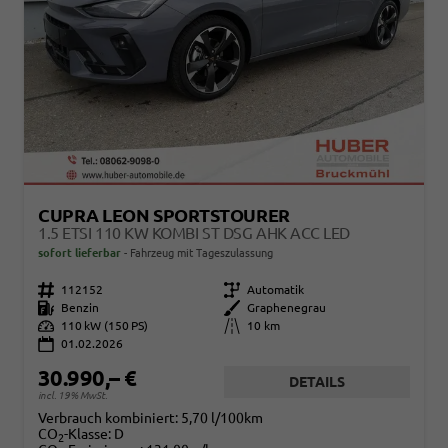
CUPRA LEON SPORTSTOURER
1.5 ETSI 110 KW KOMBI ST DSG AHK ACC LED
sofort lieferbar
Fahrzeug mit Tageszulassung
Fahrzeugnr.
112152
Getriebe
Automatik
Kraftstoff
Benzin
Außenfarbe
Graphenegrau
Leistung
110 kW (150 PS)
Kilometerstand
10 km
01.02.2026
30.990,– €
DETAILS
incl. 19% MwSt.
Verbrauch kombiniert:
5,70 l/100km
CO
-Klasse:
D
2