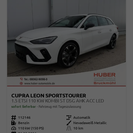
CUPRA LEON SPORTSTOURER
1.5 ETSI 110 KW KOMBI ST DSG AHK ACC LED
sofort lieferbar
Fahrzeug mit Tageszulassung
Fahrzeugnr.
112146
Getriebe
Automatik
Kraftstoff
Benzin
Außenfarbe
Nevadaweiß Metallic
Leistung
110 kW (150 PS)
Kilometerstand
10 km