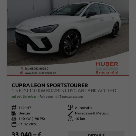
CUPRA LEON SPORTSTOURER
1.5 ETSI 110 KW KOMBI ST DSG ABT AHK ACC LED
sofort lieferbar
Fahrzeug mit Tageszulassung
Fahrzeugnr.
112147
Getriebe
Automatik
Kraftstoff
Benzin
Außenfarbe
Nevadaweiß Metallic
Leistung
140 kW (190 PS)
Kilometerstand
10 km
01.02.2026
33.040,– €
DETAILS