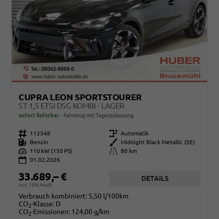
CUPRA LEON SPORTSTOURER
ST 1,5 ETSI DSG KOMBI - LAGER
sofort lieferbar
Fahrzeug mit Tageszulassung
Fahrzeugnr.
112548
Getriebe
Automatik
Kraftstoff
Benzin
Außenfarbe
Midnight Black Metallic (0E)
Leistung
110 kW (150 PS)
Kilometerstand
80 km
01.02.2026
33.689,– €
DETAILS
incl. 19% MwSt.
Verbrauch kombiniert:
5,50 l/100km
CO
-Klasse:
D
2
CO
-Emissionen:
124,00 g/km
2