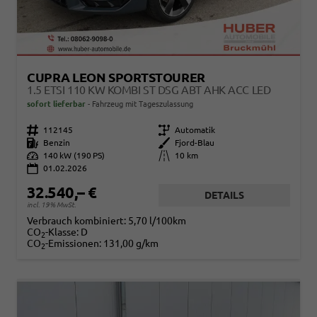
CUPRA LEON SPORTSTOURER
1.5 ETSI 110 KW KOMBI ST DSG ABT AHK ACC LED
sofort lieferbar
Fahrzeug mit Tageszulassung
Fahrzeugnr.
112145
Getriebe
Automatik
Kraftstoff
Benzin
Außenfarbe
Fjord-Blau
Leistung
140 kW (190 PS)
Kilometerstand
10 km
01.02.2026
32.540,– €
DETAILS
incl. 19% MwSt.
Verbrauch kombiniert:
5,70 l/100km
CO
-Klasse:
D
2
CO
-Emissionen:
131,00 g/km
2