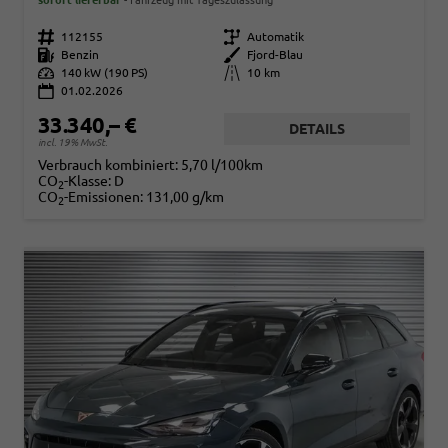
sofort lieferbar
Fahrzeug mit Tageszulassung
Fahrzeugnr.
112155
Getriebe
Automatik
Kraftstoff
Benzin
Außenfarbe
Fjord-Blau
Leistung
140 kW (190 PS)
Kilometerstand
10 km
01.02.2026
33.340,– €
DETAILS
incl. 19% MwSt.
Verbrauch kombiniert:
5,70 l/100km
CO
-Klasse:
D
2
CO
-Emissionen:
131,00 g/km
2