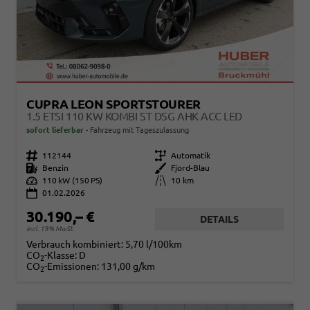
CUPRA LEON SPORTSTOURER
1.5 ETSI 110 KW KOMBI ST DSG AHK ACC LED
sofort lieferbar
Fahrzeug mit Tageszulassung
Fahrzeugnr.
112144
Getriebe
Automatik
Kraftstoff
Benzin
Außenfarbe
Fjord-Blau
Leistung
110 kW (150 PS)
Kilometerstand
10 km
01.02.2026
30.190,– €
DETAILS
incl. 19% MwSt.
Verbrauch kombiniert:
5,70 l/100km
CO
-Klasse:
D
2
CO
-Emissionen:
131,00 g/km
2