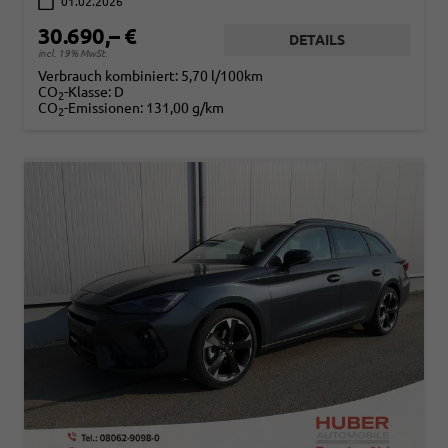
01.02.2026
30.690,– €
DETAILS
incl. 19% MwSt.
Verbrauch kombiniert:
5,70 l/100km
CO
-Klasse:
D
2
CO
-Emissionen:
131,00 g/km
2