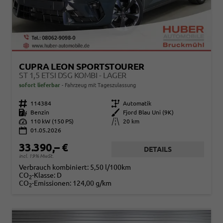
CUPRA LEON SPORTSTOURER
ST 1,5 ETSI DSG KOMBI - LAGER
sofort lieferbar
Fahrzeug mit Tageszulassung
Fahrzeugnr.
114384
Getriebe
Automatik
Kraftstoff
Benzin
Außenfarbe
Fjord Blau Uni (9K)
Leistung
110 kW (150 PS)
Kilometerstand
20 km
01.05.2026
33.390,– €
DETAILS
incl. 19% MwSt.
Verbrauch kombiniert:
5,50 l/100km
CO
-Klasse:
D
2
CO
-Emissionen:
124,00 g/km
2