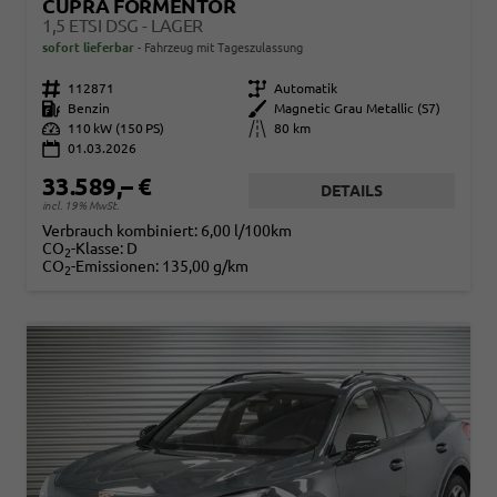
CUPRA FORMENTOR
1,5 ETSI DSG - LAGER
sofort lieferbar
Fahrzeug mit Tageszulassung
Fahrzeugnr.
112871
Getriebe
Automatik
Kraftstoff
Benzin
Außenfarbe
Magnetic Grau Metallic (S7)
Leistung
110 kW (150 PS)
Kilometerstand
80 km
01.03.2026
33.589,– €
DETAILS
incl. 19% MwSt.
Verbrauch kombiniert:
6,00 l/100km
CO
-Klasse:
D
2
CO
-Emissionen:
135,00 g/km
2