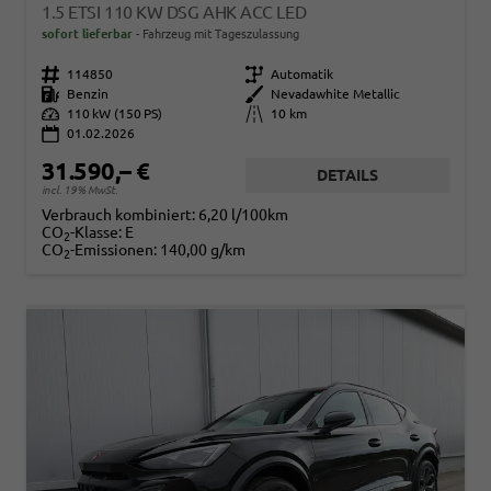
1.5 ETSI 110 KW DSG AHK ACC LED
sofort lieferbar
Fahrzeug mit Tageszulassung
Fahrzeugnr.
114850
Getriebe
Automatik
Kraftstoff
Benzin
Außenfarbe
Nevadawhite Metallic
Leistung
110 kW (150 PS)
Kilometerstand
10 km
01.02.2026
31.590,– €
DETAILS
incl. 19% MwSt.
Verbrauch kombiniert:
6,20 l/100km
CO
-Klasse:
E
2
CO
-Emissionen:
140,00 g/km
2