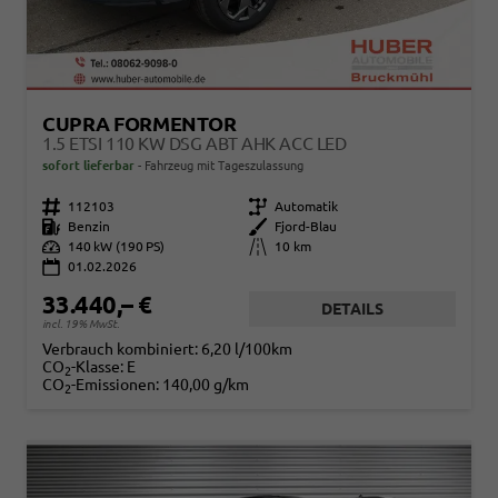
CUPRA FORMENTOR
1.5 ETSI 110 KW DSG ABT AHK ACC LED
sofort lieferbar
Fahrzeug mit Tageszulassung
Fahrzeugnr.
112103
Getriebe
Automatik
Kraftstoff
Benzin
Außenfarbe
Fjord-Blau
Leistung
140 kW (190 PS)
Kilometerstand
10 km
01.02.2026
33.440,– €
DETAILS
incl. 19% MwSt.
Verbrauch kombiniert:
6,20 l/100km
CO
-Klasse:
E
2
CO
-Emissionen:
140,00 g/km
2