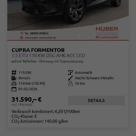
CUPRA FORMENTOR
1.5 ETSI 110 KW DSG AHK ACC LED
sofort lieferbar
Fahrzeug mit Tageszulassung
Fahrzeugnr.
115390
Getriebe
Automatik
Kraftstoff
Benzin
Außenfarbe
Nacht-Schwarz Metallic
Leistung
110 kW (150 PS)
Kilometerstand
10 km
01.02.2026
31.590,– €
DETAILS
incl. 19% MwSt.
Verbrauch kombiniert:
6,20 l/100km
CO
-Klasse:
E
2
CO
-Emissionen:
140,00 g/km
2