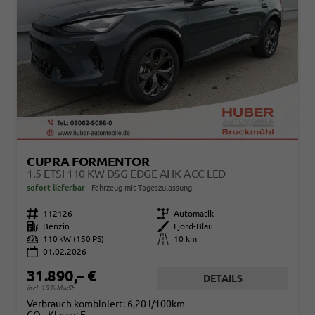
CUPRA FORMENTOR
1.5 ETSI 110 KW DSG EDGE AHK ACC LED
sofort lieferbar
Fahrzeug mit Tageszulassung
Fahrzeugnr.
112126
Getriebe
Automatik
Kraftstoff
Benzin
Außenfarbe
Fjord-Blau
Leistung
110 kW (150 PS)
Kilometerstand
10 km
01.02.2026
31.890,– €
DETAILS
incl. 19% MwSt.
Verbrauch kombiniert:
6,20 l/100km