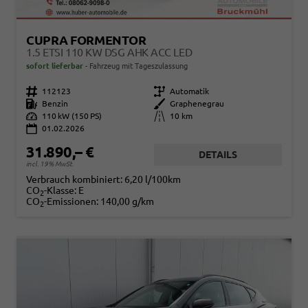
CUPRA FORMENTOR
1.5 ETSI 110 KW DSG AHK ACC LED
sofort lieferbar
Fahrzeug mit Tageszulassung
Fahrzeugnr.
112123
Getriebe
Automatik
Kraftstoff
Benzin
Außenfarbe
Graphenegrau
Leistung
110 kW (150 PS)
Kilometerstand
10 km
01.02.2026
31.890,– €
DETAILS
incl. 19% MwSt.
Verbrauch kombiniert:
6,20 l/100km
CO
-Klasse:
E
2
CO
-Emissionen:
140,00 g/km
2