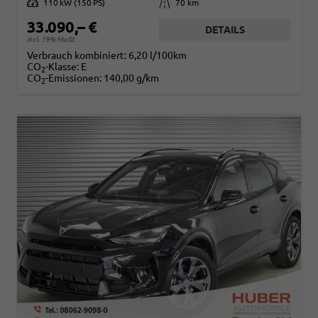
Leistung
110 kW (150 PS)
Kilometerstand
70 km
33.090,– €
DETAILS
incl. 19% MwSt.
Verbrauch kombiniert:
6,20 l/100km
CO
-Klasse:
E
2
CO
-Emissionen:
140,00 g/km
2