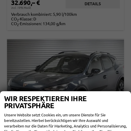
32.690,– €
DETAILS
incl. 19% MwSt.
Verbrauch kombiniert:
5,90 l/100km
CO
-Klasse:
D
2
CO
-Emissionen:
134,00 g/km
2
WIR RESPEKTIEREN IHRE
PRIVATSPHÄRE
Unsere Website setzt Cookies ein, um unsere Dienste für Sie
bereitzustellen. Hierbei berücksichtigen wir Ihre Auswahl und
verarbeiten nur die Daten für Marketing, Analytics und Personalisierung,