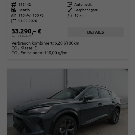
Fahrzeugnr.
112142
Getriebe
Automatik
Kraftstoff
Benzin
Außenfarbe
Graphenegrau
Leistung
110 kW (150 PS)
Kilometerstand
10 km
01.02.2026
33.290,– €
DETAILS
incl. 19% MwSt.
Verbrauch kombiniert:
6,20 l/100km
CO
-Klasse:
E
2
CO
-Emissionen:
140,00 g/km
2