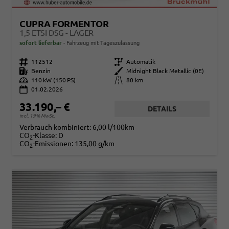
CUPRA FORMENTOR
1,5 ETSI DSG - LAGER
sofort lieferbar
Fahrzeug mit Tageszulassung
Fahrzeugnr.
112512
Getriebe
Automatik
Kraftstoff
Benzin
Außenfarbe
Midnight Black Metallic (0E)
Leistung
110 kW (150 PS)
Kilometerstand
80 km
01.02.2026
33.190,– €
DETAILS
incl. 19% MwSt.
Verbrauch kombiniert:
6,00 l/100km
CO
-Klasse:
D
2
CO
-Emissionen:
135,00 g/km
2