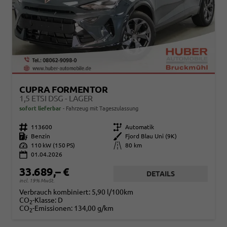
CUPRA FORMENTOR
1,5 ETSI DSG - LAGER
sofort lieferbar
Fahrzeug mit Tageszulassung
Fahrzeugnr.
113600
Getriebe
Automatik
Kraftstoff
Benzin
Außenfarbe
Fjord Blau Uni (9K)
Leistung
110 kW (150 PS)
Kilometerstand
80 km
01.04.2026
33.689,– €
DETAILS
incl. 19% MwSt.
Verbrauch kombiniert:
5,90 l/100km
CO
-Klasse:
D
2
CO
-Emissionen:
134,00 g/km
2