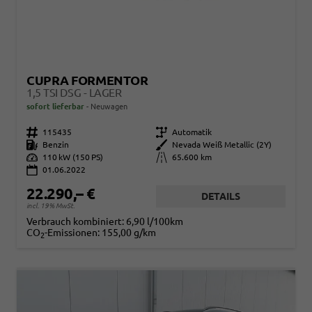
CUPRA FORMENTOR
1,5 TSI DSG - LAGER
sofort lieferbar
Neuwagen
Fahrzeugnr.
115435
Getriebe
Automatik
Kraftstoff
Benzin
Außenfarbe
Nevada Weiß Metallic (2Y)
Leistung
110 kW (150 PS)
Kilometerstand
65.600 km
01.06.2022
22.290,– €
DETAILS
incl. 19% MwSt.
Verbrauch kombiniert:
6,90 l/100km
CO
-Emissionen:
155,00 g/km
2