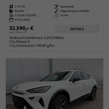
Fahrzeugnr.
112130
Getriebe
Automatik
Kraftstoff
Benzin
Außenfarbe
Magneticgrau Metallic
Leistung
110 kW (150 PS)
Kilometerstand
10 km
01.02.2026
32.390,– €
DETAILS
incl. 19% MwSt.
Verbrauch kombiniert:
6,20 l/100km
CO
-Klasse:
E
2
CO
-Emissionen:
140,00 g/km
2