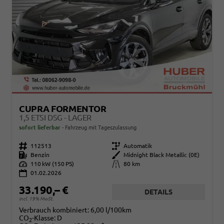
CUPRA FORMENTOR
1,5 ETSI DSG - LAGER
sofort lieferbar
Fahrzeug mit Tageszulassung
Fahrzeugnr.
112513
Getriebe
Automatik
Kraftstoff
Benzin
Außenfarbe
Midnight Black Metallic (0E)
Leistung
110 kW (150 PS)
Kilometerstand
80 km
01.02.2026
33.190,– €
DETAILS
incl. 19% MwSt.
Verbrauch kombiniert:
6,00 l/100km
CO
-Klasse:
D
2