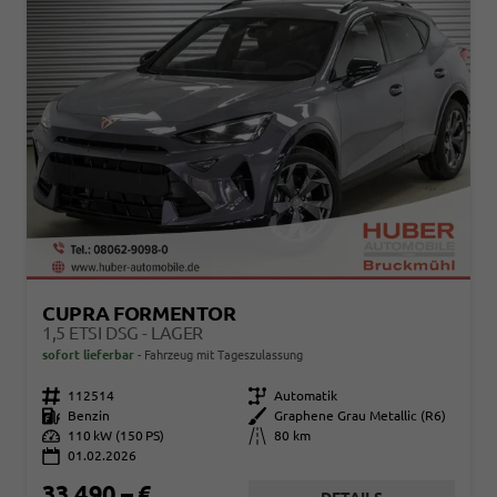
CUPRA FORMENTOR
1,5 ETSI DSG - LAGER
sofort lieferbar
Fahrzeug mit Tageszulassung
Fahrzeugnr.
112514
Getriebe
Automatik
Kraftstoff
Benzin
Außenfarbe
Graphene Grau Metallic (R6)
Leistung
110 kW (150 PS)
Kilometerstand
80 km
01.02.2026
33.490,– €