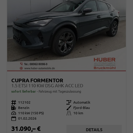
CUPRA FORMENTOR
1.5 ETSI 110 KW DSG AHK ACC LED
sofort lieferbar
Fahrzeug mit Tageszulassung
Fahrzeugnr.
112102
Getriebe
Automatik
Kraftstoff
Benzin
Außenfarbe
Fjord-Blau
Leistung
110 kW (150 PS)
Kilometerstand
10 km
01.02.2026
31.090,– €
DETAILS