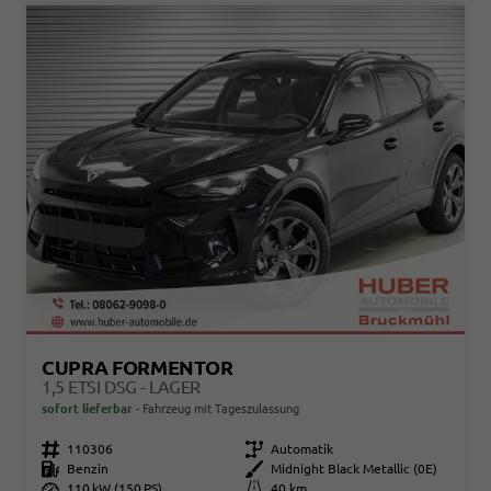
CUPRA FORMENTOR
1,5 ETSI DSG - LAGER
sofort lieferbar
Fahrzeug mit Tageszulassung
Fahrzeugnr.
110306
Getriebe
Automatik
Kraftstoff
Benzin
Außenfarbe
Midnight Black Metallic (0E)
Leistung
110 kW (150 PS)
Kilometerstand
40 km