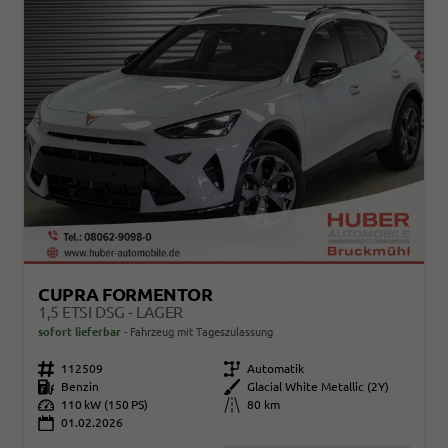
CUPRA FORMENTOR
1,5 ETSI DSG - LAGER
sofort lieferbar
Fahrzeug mit Tageszulassung
Fahrzeugnr.
112509
Getriebe
Automatik
Kraftstoff
Benzin
Außenfarbe
Glacial White Metallic (2Y)
Leistung
110 kW (150 PS)
Kilometerstand
80 km
01.02.2026