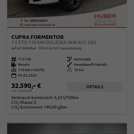
CUPRA FORMENTOR
1.5 ETSI 110 KW DSG EDGE AHK ACC LED
sofort lieferbar
Fahrzeug mit Tageszulassung
Fahrzeugnr.
112128
Getriebe
Automatik
Kraftstoff
Benzin
Außenfarbe
Nevadaweiß Metallic
Leistung
110 kW (150 PS)
Kilometerstand
10 km
01.02.2026
32.590,– €
DETAILS
incl. 19% MwSt.
Verbrauch kombiniert:
6,20 l/100km
CO
-Klasse:
E
2
CO
-Emissionen:
140,00 g/km
2