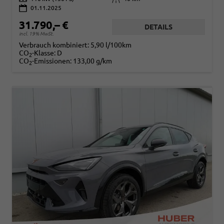
01.11.2025
31.790,– €
DETAILS
incl. 19% MwSt.
Verbrauch kombiniert:
5,90 l/100km
CO
-Klasse:
D
2
CO
-Emissionen:
133,00 g/km
2