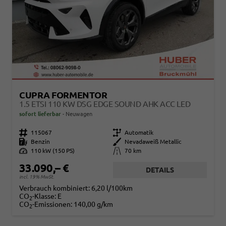
CUPRA FORMENTOR
1.5 ETSI 110 KW DSG EDGE SOUND AHK ACC LED
sofort lieferbar
Neuwagen
Fahrzeugnr.
115067
Getriebe
Automatik
Kraftstoff
Benzin
Außenfarbe
Nevadaweiß Metallic
Leistung
110 kW (150 PS)
Kilometerstand
70 km
33.090,– €
DETAILS
incl. 19% MwSt.
Verbrauch kombiniert:
6,20 l/100km
CO
-Klasse:
E
2
CO
-Emissionen:
140,00 g/km
2