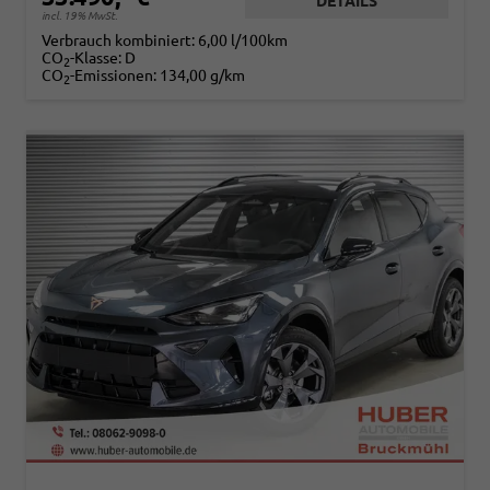
DETAILS
incl. 19% MwSt.
Verbrauch kombiniert:
6,00 l/100km
CO
-Klasse:
D
2
CO
-Emissionen:
134,00 g/km
2