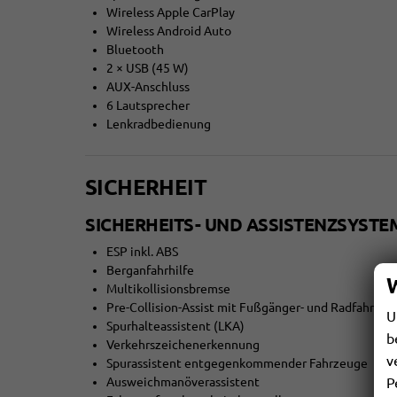
Wireless Apple CarPlay
Wireless Android Auto
Bluetooth
2 × USB (45 W)
AUX-Anschluss
6 Lautsprecher
Lenkradbedienung
SICHERHEIT
SICHERHEITS- UND ASSISTENZSYST
ESP inkl. ABS
Berganfahrhilfe
Multikollisionsbremse
Pre-Collision-Assist mit Fußgänger- und Radfahrer
U
Spurhalteassistent (LKA)
b
Verkehrszeichenerkennung
v
Spurassistent entgegenkommender Fahrzeuge
P
Ausweichmanöverassistent