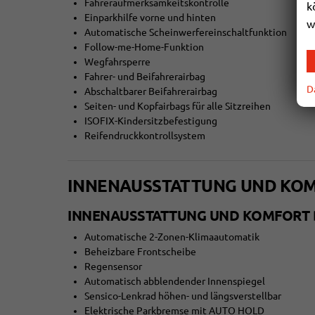
Fahreraufmerksamkeitskontrolle
k
Einparkhilfe vorne und hinten
w
Automatische Scheinwerfereinschaltfunktion
Follow-me-Home-Funktion
Wegfahrsperre
Fahrer- und Beifahrerairbag
D
Abschaltbarer Beifahrerairbag
Seiten- und Kopfairbags für alle Sitzreihen
ISOFIX-Kindersitzbefestigung
Reifendruckkontrollsystem
INNENAUSSTATTUNG UND KO
INNENAUSSTATTUNG UND KOMFORT 
Automatische 2-Zonen-Klimaautomatik
Beheizbare Frontscheibe
Regensensor
Automatisch abblendender Innenspiegel
Sensico-Lenkrad höhen- und längsverstellbar
Elektrische Parkbremse mit AUTO HOLD