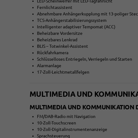
LED-Scheinwerfer mit LED-Tagfahrlicht
Fernlichtassistent
Abnehmbare Anhängerkupplung mit 13-poliger Ste
TCS-Anhängerstabilisierungssystem
Intelligenter adaptiver Tempomat (ACC)
Beheizbare Vordersitze
Beheizbares Lenkrad
BLIS – Totwinkel-Assistent
Rückfahrkamera
Schlüsselloses Entriegeln, Verriegeln und Starten
Alarmanlage
17-Zoll-Leichtmetallfelgen
MULTIMEDIA UND KOMMUNIK
MULTIMEDIA UND KOMMUNIKATION 
FM/DAB-Radio mit Navigation
10-Zoll-Touchscreen
10-Zoll-Digitalinstrumentenanzeige
Sprachsteuerung