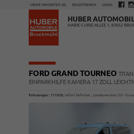
MEINE FAVORITEN (
0
)
REGISTRIEREN
LOGIN
HUBER AUTOMOBI
MARIE-CURIE-ALLEE 1, 83052 BR
FORD GRAND TOURNEO
TITAN
EINPARKHILFE KAMERA 17 ZOLL LEICHT
Fahrzeugnr.
:
111325
,
sofort lieferbar
, Landesversion: EU - Eur