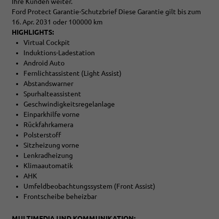
Ihre Kunden weiter.
Ford Protect Garantie-Schutzbrief Diese Garantie gilt bis zum
16. Apr. 2031 oder 100000 km
HIGHLIGHTS:
Virtual Cockpit
Induktions-Ladestation
Android Auto
Fernlichtassistent (Light Assist)
Abstandswarner
Spurhalteassistent
Geschwindigkeitsregelanlage
Einparkhilfe vorne
Rückfahrkamera
Polsterstoff
Sitzheizung vorne
Lenkradheizung
Klimaautomatik
AHK
Umfeldbeobachtungssystem (Front Assist)
Frontscheibe beheizbar
MULTIMEDIA UND KOMMUNIKATION: