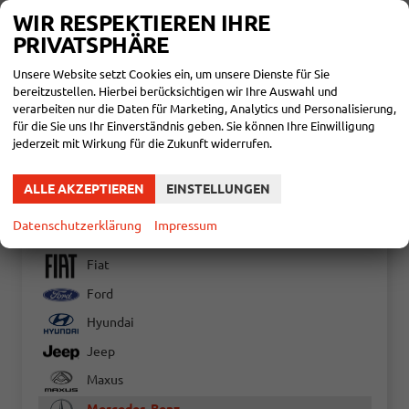
53.290,– €
DETAILS
WIR RESPEKTIEREN IHRE
incl. 19% MwSt.
PRIVATSPHÄRE
Verbrauch kombiniert:
7,20 l/100km
CO
-Klasse:
G
2
CO
-Emissionen:
190,00 g/km
Unsere Website setzt Cookies ein, um unsere Dienste für Sie
2
bereitzustellen. Hierbei berücksichtigen wir Ihre Auswahl und
verarbeiten nur die Daten für Marketing, Analytics und Personalisierung,
Audi
für die Sie uns Ihr Einverständnis geben. Sie können Ihre Einwilligung
jederzeit mit Wirkung für die Zukunft widerrufen.
Bentley
Citroën
ALLE AKZEPTIEREN
EINSTELLUNGEN
Cupra
Datenschutzerklärung
Impressum
Dacia
Fiat
Ford
Hyundai
Jeep
Maxus
Mercedes-Benz