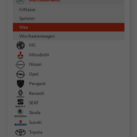
G-Klasse
Sprinter
Vito
Vito Kastenwagen
MG
Mitsubishi
Nissan
Opel
Peugeot
Renault
SEAT
Skoda
Suzuki
Toyota