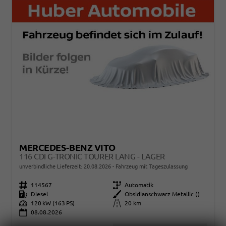
MERCEDES-BENZ VITO
116 CDI G-TRONIC TOURER LANG - LAGER
unverbindliche Lieferzeit:
20.08.2026
Fahrzeug mit Tageszulassung
Fahrzeugnr.
114567
Getriebe
Automatik
Kraftstoff
Diesel
Außenfarbe
Obsidianschwarz Metallic ()
Leistung
120 kW (163 PS)
Kilometerstand
20 km
08.08.2026