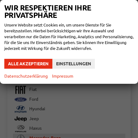
53.290,– €
DETAILS
WIR RESPEKTIEREN IHRE
incl. 19% MwSt.
PRIVATSPHÄRE
Verbrauch kombiniert:
7,20 l/100km
CO
-Klasse:
G
2
CO
-Emissionen:
190,00 g/km
Unsere Website setzt Cookies ein, um unsere Dienste für Sie
2
bereitzustellen. Hierbei berücksichtigen wir Ihre Auswahl und
verarbeiten nur die Daten für Marketing, Analytics und Personalisierung,
Audi
für die Sie uns Ihr Einverständnis geben. Sie können Ihre Einwilligung
jederzeit mit Wirkung für die Zukunft widerrufen.
Bentley
Citroën
ALLE AKZEPTIEREN
EINSTELLUNGEN
Cupra
Datenschutzerklärung
Impressum
Dacia
Fiat
Ford
Hyundai
Jeep
Maxus
Mercedes-Benz