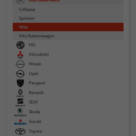
G-Klasse
Sprinter
Vito
Vito Kastenwagen
MG
Mitsubishi
Nissan
Opel
Peugeot
Renault
SEAT
Skoda
Suzuki
Toyota