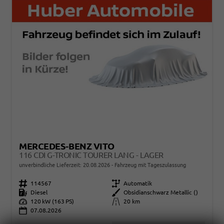
MERCEDES-BENZ VITO
116 CDI G-TRONIC TOURER LANG - LAGER
unverbindliche Lieferzeit:
20.08.2026
Fahrzeug mit Tageszulassung
Fahrzeugnr.
114567
Getriebe
Automatik
Kraftstoff
Diesel
Außenfarbe
Obsidianschwarz Metallic ()
Leistung
120 kW (163 PS)
Kilometerstand
20 km
07.08.2026