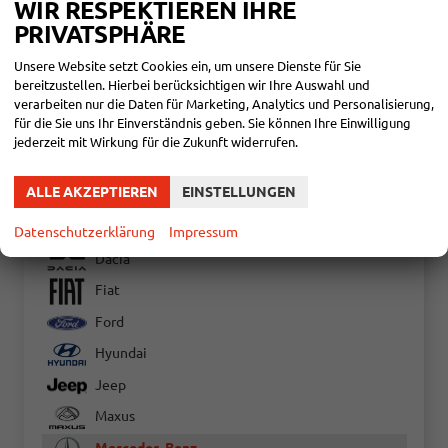
53.290,– €
WIR RESPEKTIEREN IHRE
DETAILS
incl. 19% MwSt.
PRIVATSPHÄRE
Verbrauch kombiniert:
7,20 l/100km
CO
-Klasse:
G
Unsere Website setzt Cookies ein, um unsere Dienste für Sie
2
CO
-Emissionen:
190,00 g/km
2
bereitzustellen. Hierbei berücksichtigen wir Ihre Auswahl und
verarbeiten nur die Daten für Marketing, Analytics und Personalisierung,
für die Sie uns Ihr Einverständnis geben. Sie können Ihre Einwilligung
Audi
jederzeit mit Wirkung für die Zukunft widerrufen.
Bentley
ALLE AKZEPTIEREN
EINSTELLUNGEN
Citroën
Cupra
Datenschutzerklärung
Impressum
Dacia
Fiat
Ford
Hyundai
Jeep
Maxus
Mercedes-Benz