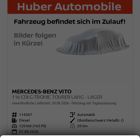
MERCEDES-BENZ VITO
116 CDI G-TRONIC TOURER LANG - LAGER
unverbindliche Lieferzeit:
20.08.2026
Fahrzeug mit Tageszulassung
Fahrzeugnr.
114567
Getriebe
Automatik
Kraftstoff
Diesel
Außenfarbe
Obsidianschwarz Metallic ()
Leistung
120 kW (163 PS)
Kilometerstand
20 km
07.08.2026