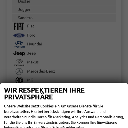
Duster
Jogger
Sandero
Fiat
Ford
Hyundai
Jeep
Maxus
Mercedes-Benz
MG
WIR RESPEKTIEREN IHRE
Mitsubishi
PRIVATSPHÄRE
Nissan
Unsere Website setzt Cookies ein, um unsere Dienste für Sie
Opel
bereitzustellen. Hierbei berücksichtigen wir Ihre Auswahl und
Peugeot
verarbeiten nur die Daten für Marketing, Analytics und Personalisierung,
für die Sie uns Ihr Einverständnis geben. Sie können Ihre Einwilligung
Renault
jederzeit mit Wirkung für die Zukunft widerrufen.