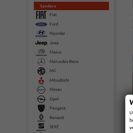
Sandero
Fiat
Ford
Hyundai
Jeep
Maxus
Mercedes-Benz
MG
Mitsubishi
Nissan
Opel
Peugeot
U
Renault
b
SEAT
v