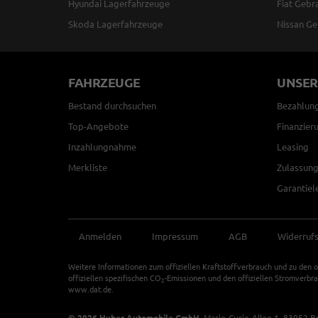
Hyundai Lagerfahrzeuge
Fiat Gebr
Skoda Lagerfahrzeuge
Nissan Ge
FAHRZEUGE
UNSER
Bestand durchsuchen
Bezahlun
Top-Angebote
Finanzier
Inzahlungnahme
Leasing
Merkliste
Zulassung
Garantiel
Anmelden
Impressum
AGB
Widerruf
Weitere Informationen zum offiziellen Kraftstoffverbrauch und zu den o
offiziellen spezifischen CO
-Emissionen und den offiziellen Stromverbr
2
www.dat.de.
© 2026
Huber Automobile GmbH
,
Marie-Curie-Allee 1
,
83052
B