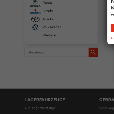
P
Skoda
k
Suzuki
w
Toyota
Volkswagen
Weitere
D
Fahrzeugnr.
LAGERFAHRZEUGE
GEBR
Audi Lagerfahrzeuge
Volkswag