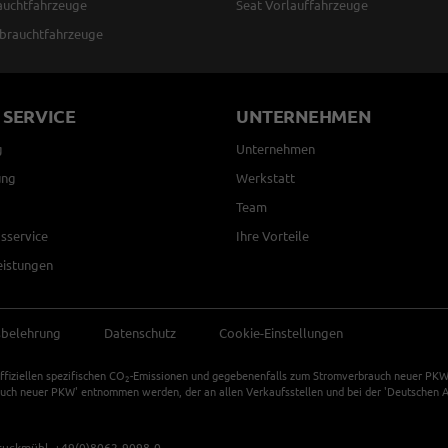
auchtfahrzeuge
Seat Vorlauffahrzeuge
brauchtfahrzeuge
 SERVICE
UNTERNEHMEN
g
Unternehmen
ung
Werkstatt
Team
sservice
Ihre Vorteile
eistungen
sbelehrung
Datenschutz
Cookie-Einstellungen
ffiziellen spezifischen CO
-Emissionen und gegebenenfalls zum Stromverbrauch neuer PKW k
2
auch neuer PKW' entnommen werden, der an allen Verkaufsstellen und bei der 'Deutschen Au
ruckmühl,
+49(0)8062-9098-0