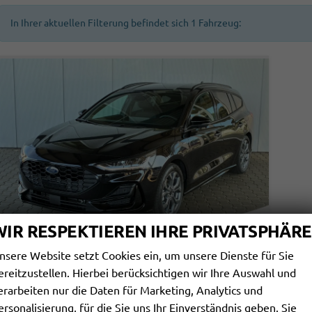
In Ihrer aktuellen Filterung befindet sich
1
Fahrzeug:
WIR RESPEKTIEREN IHRE PRIVATSPHÄRE
nsere Website setzt Cookies ein, um unsere Dienste für Sie
ereitzustellen. Hierbei berücksichtigen wir Ihre Auswahl und
FORD FOCUS TURNIER
erarbeiten nur die Daten für Marketing, Analytics und
ST LINE X 1.0 7AT / WINTERPAKET PDC V&H + KAMERA LED KURVENLICHT ALU 17"
ersonalisierung, für die Sie uns Ihr Einverständnis geben. Sie
sofort lieferbar
Fahrzeug mit Tageszulassung