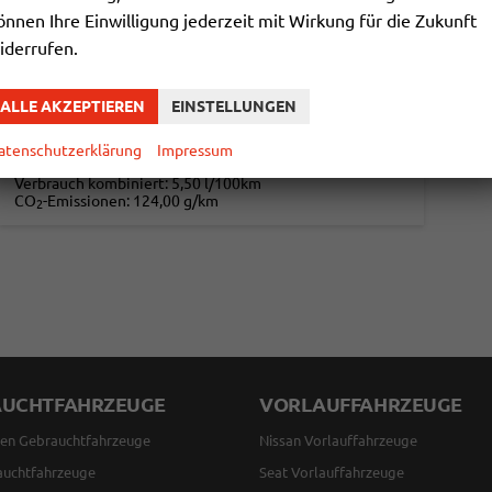
önnen Ihre Einwilligung jederzeit mit Wirkung für die Zukunft
Fahrzeugnr.
114601
Getriebe
Automatik
iderrufen.
Kraftstoff
Hybrid Benzin
Außenfarbe
Agate Black
Leistung
114 kW (155 PS)
Kilometerstand
6.000 km
01.11.2025
ALLE AKZEPTIEREN
EINSTELLUNGEN
26.000,– €
DETAILS
atenschutzerklärung
Impressum
incl. 19% MwSt.
Verbrauch kombiniert:
5,50 l/100km
CO
-Emissionen:
124,00 g/km
2
AUCHTFAHRZEUGE
VORLAUFFAHRZEUGE
en Gebrauchtfahrzeuge
Nissan Vorlauffahrzeuge
auchtfahrzeuge
Seat Vorlauffahrzeuge