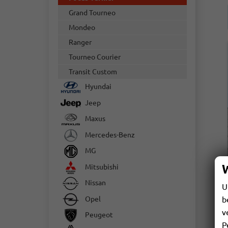
Grand Tourneo
Mondeo
Ranger
Tourneo Courier
Transit Custom
Hyundai
Jeep
Maxus
Mercedes-Benz
MG
Mitsubishi
Nissan
U
Opel
b
v
Peugeot
P