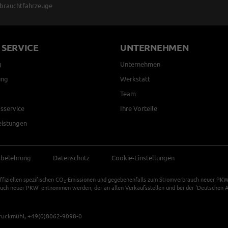
brauchtfahrzeuge
 SERVICE
UNTERNEHMEN
g
Unternehmen
ung
Werkstatt
Team
sservice
Ihre Vorteile
eistungen
sbelehrung
Datenschutz
Cookie-Einstellungen
ffiziellen spezifischen CO
-Emissionen und gegebenenfalls zum Stromverbrauch neuer PKW k
2
auch neuer PKW' entnommen werden, der an allen Verkaufsstellen und bei der 'Deutschen Au
ruckmühl,
+49(0)8062-9098-0