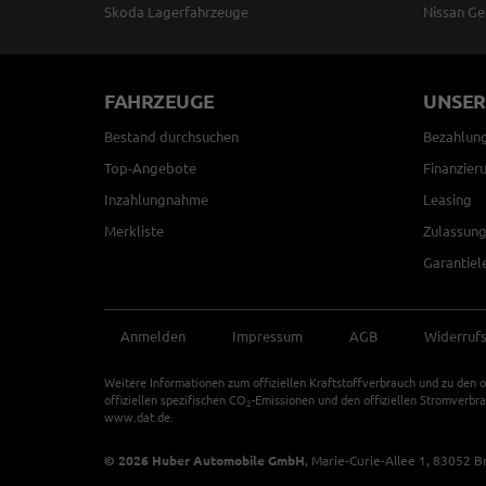
Skoda Lagerfahrzeuge
Nissan Ge
FAHRZEUGE
UNSER
Bestand durchsuchen
Bezahlun
Top-Angebote
Finanzier
Inzahlungnahme
Leasing
Merkliste
Zulassung
Garantiel
Anmelden
Impressum
AGB
Widerruf
Weitere Informationen zum offiziellen Kraftstoffverbrauch und zu den o
offiziellen spezifischen CO
-Emissionen und den offiziellen Stromverbr
2
www.dat.de.
© 2026
Huber Automobile GmbH
,
Marie-Curie-Allee 1
,
83052
B