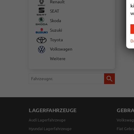
Renault
k
SEAT
w
Skoda
Suzuki
Toyota
D
Volkswagen
Weitere
Fahrzeugnr.
LAGERFAHRZEUGE
GEBR
Audi Lagerfahrzeuge
Volkswag
Hyundai Lagerfahrzeuge
Fiat Gebr