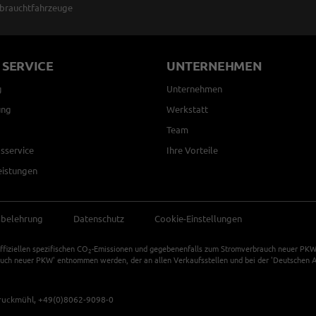
brauchtfahrzeuge
 SERVICE
UNTERNEHMEN
g
Unternehmen
ung
Werkstatt
Team
sservice
Ihre Vorteile
eistungen
sbelehrung
Datenschutz
Cookie-Einstellungen
ffiziellen spezifischen CO
-Emissionen und gegebenenfalls zum Stromverbrauch neuer PKW k
2
auch neuer PKW' entnommen werden, der an allen Verkaufsstellen und bei der 'Deutschen Au
ruckmühl,
+49(0)8062-9098-0