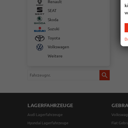
Renault
k
SEAT
w
Skoda
Suzuki
Toyota
D
Volkswagen
Weitere
Fahrzeugnr.
LAGERFAHRZEUGE
GEBR
Audi Lagerfahrzeuge
Volkswag
Hyundai Lagerfahrzeuge
Fiat Gebr