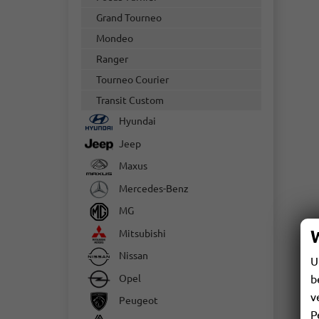
Grand Tourneo
Mondeo
Ranger
Tourneo Courier
Transit Custom
Hyundai
Jeep
Maxus
Mercedes-Benz
MG
Mitsubishi
Nissan
U
Opel
b
v
Peugeot
P