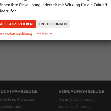
önnen Ihre Einwilligung jederzeit mit Wirkung für die Zukunft
iderrufen.
ALLE AKZEPTIEREN
EINSTELLUNGEN
atenschutzerklärung
Impressum
AUCHTFAHRZEUGE
VORLAUFFAHRZEUGE
en Gebrauchtfahrzeuge
Nissan Vorlauffahrzeuge
auchtfahrzeuge
Seat Vorlauffahrzeuge