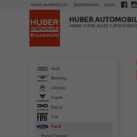
MEINE FAVORITEN (
0
)
REGISTRIEREN
LOGIN
HUBER AUTOMOBI
MARIE-CURIE-ALLEE 1, 83052 BR
Audi
Bentley
Citroën
Cupra
Dacia
Fiat
Ford
Focus Turnier