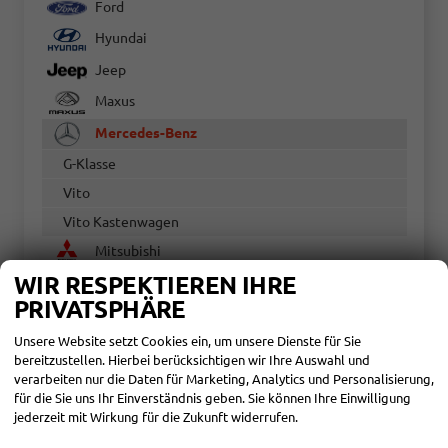
Ford
Hyundai
Jeep
Maxus
Mercedes-Benz
G-Klasse
Vito
Vito Kastenwagen
Mitsubishi
WIR RESPEKTIEREN IHRE
Nissan
PRIVATSPHÄRE
Opel
Unsere Website setzt Cookies ein, um unsere Dienste für Sie
Peugeot
bereitzustellen. Hierbei berücksichtigen wir Ihre Auswahl und
Renault
verarbeiten nur die Daten für Marketing, Analytics und Personalisierung,
für die Sie uns Ihr Einverständnis geben. Sie können Ihre Einwilligung
SEAT
jederzeit mit Wirkung für die Zukunft widerrufen.
Skoda